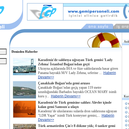
Ank
Denizden Haberler
Karadeniz'de saldırıya uğrayan Türk gemisi 'Lady
Zehma' İstanbul Boğazı'ndan geçti
Ukrayna açıklarında İHA ve füze saldırılarında hasar gören
Panama bayraklı M/V Lady Zehma, seferine ...
Haberin
Devamı>>
Çanakkale Boğazı’nda gemi arızası
Çanakkale Boğazı’ndan geçiş yapan 119 metre
uzunluğundaki Barbados bayraklı OCEAN MARY isimli
kuru y...
Haberin Devamı>>
Kur
Karadeniz'de Türk gemisine saldırı: Alevler içinde
kalan gemi Samsun'a ulaştı
Karadeniz’de uluslararası sularda dron saldırısına uğrayan
"LDR Yaşar" isimli Türk konteyner gemisi,...
Haberin
Devamı>>
Türk armatörden Çin'e 8 dökme yük; 4 tanker gemi