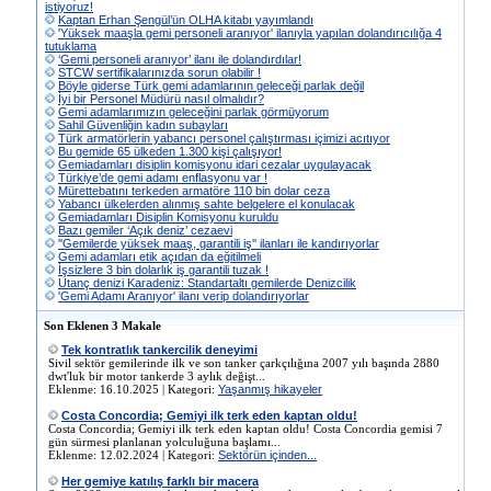
istiyoruz!
Kaptan Erhan Şengül’ün OLHA kitabı yayımlandı
'Yüksek maaşla gemi personeli aranıyor' ilanıyla yapılan dolandırıcılığa 4
tutuklama
‘Gemi personeli aranıyor’ ilanı ile dolandırdılar!
STCW sertifikalarınızda sorun olabilir !
Böyle giderse Türk gemi adamlarının geleceği parlak değil
İyi bir Personel Müdürü nasıl olmalıdır?
Gemi adamlarımızın geleceğini parlak görmüyorum
Sahil Güvenliğin kadın subayları
Türk armatörlerin yabancı personel çalıştırması içimizi acıtıyor
Bu gemide 65 ülkeden 1.300 kişi çalışıyor!
Gemiadamları disiplin komisyonu idari cezalar uygulayacak
Türkiye’de gemi adamı enflasyonu var !
Mürettebatını terkeden armatöre 110 bin dolar ceza
Yabancı ülkelerden alınmış sahte belgelere el konulacak
Gemiadamları Disiplin Komisyonu kuruldu
Bazı gemiler ‘Açık deniz’ cezaevi
''Gemilerde yüksek maaş, garantili iş'' ilanları ile kandırıyorlar
Gemi adamları etik açıdan da eğitilmeli
İşsizlere 3 bin dolarlık iş garantili tuzak !
Utanç denizi Karadeniz: Standartaltı gemilerde Denizcilik
'Gemi Adamı Aranıyor' ilanı verip dolandırıyorlar
Son Eklenen 3 Makale
Tek kontratlık tankercilik deneyimi
Sivil sektör gemilerinde ilk ve son tanker çarkçılığına 2007 yılı başında 2880
dwt'luk bir motor tankerde 3 aylık değişt...
Eklenme: 16.10.2025 | Kategori:
Yaşanmış hikayeler
Costa Concordia; Gemiyi ilk terk eden kaptan oldu!
Costa Concordia; Gemiyi ilk terk eden kaptan oldu! Costa Concordia gemisi 7
gün sürmesi planlanan yolculuğuna başlamı...
Eklenme: 12.02.2024 | Kategori:
Sektörün içinden...
Her gemiye katılış farklı bir macera