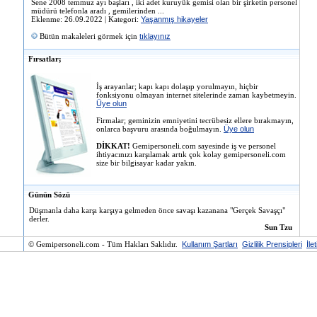
Sene 2008 temmuz ayı başları , iki adet kuruyük gemisi olan bir şirketin personel
müdürü telefonla aradı , gemilerinden ...
Eklenme: 26.09.2022 | Kategori:
Yaşanmış hikayeler
Bütün makaleleri görmek için
tıklayınız
Fırsatlar;
İş arayanlar; kapı kapı dolaşıp yorulmayın, hiçbir
fonksiyonu olmayan internet sitelerinde zaman kaybetmeyin.
Üye olun
Firmalar; geminizin emniyetini tecrübesiz ellere bırakmayın,
onlarca başvuru arasında boğulmayın.
Üye olun
DİKKAT!
Gemipersoneli.com sayesinde iş ve personel
ihtiyacınızı karşılamak artık çok kolay gemipersoneli.com
size bir bilgisayar kadar yakın.
Günün Sözü
Düşmanla daha karşı karşıya gelmeden önce savaşı kazanana "Gerçek Savaşçı"
derler.
Sun Tzu
© Gemipersoneli.com - Tüm Hakları Saklıdır.
Kullanım Şartları
Gizlilik Prensipleri
İle