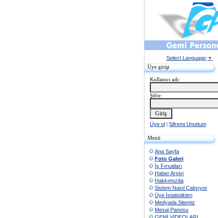
Select Language
▼
Üye girişi
Kullanıcı adı:
Şifre:
Üye ol
|
Şifremi Unuttum
Menü
Ana Sayfa
Foto Galeri
İş Fırsatları
Haber Arşivi
Hakkımızda
Sistem Nasıl Çalışıyor
Üye İstatistikleri
Medyada Sitemiz
Mesaj Panosu
GEMİ VİDEOLARI