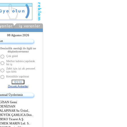
08 Ağustos 2026
et
Denizcilik mesleği ile ilgili ne
düşünüyorsunuz
Çok güzel
Mecbur kalınca yapılacak
bir iş
Zabit için iyi alt personel
için kötü
Kesinlikle yapılmaz
Önceki Anketler
umsal Üyelerimiz
GİSAN Gemi
DENİZSAN
ALAPINAR Su Ürünl..
BÜYÜK ÇAMLICA Den..
BEKO Ticaret A.Ş.
EMEK MARIN Ltd. S..