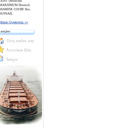
DOST Denizcilik
MAKSİMUM Denizcil..
JASMİNE COURT Hot..
SUNSAİL
Bütün Üyelerimiz >>
 araçları