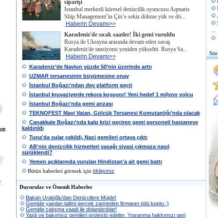
siparişi
İstanbul merkezli küresel denizcilik oyuncusu Aqmaris
Ship Management’in Çin’e sekiz dökme yük ve dö...
Haberin Devamı>>
...
Karadeniz'de sıcak saatler! İki gemi vuruldu
Rusya ile Ukrayna arasında devam eden savaş
Karadeniz'de tansiyonu yeniden yükseltti. Rusya Sa...
Site
Haberin Devamı>>
Karadeniz’de Navlun yüzde 50’nin üzerinde arttı
UZMAR tersanesinin büyümesine onay
İstanbul Boğazı'ndan dev platform geçti
İstanbul kruvaziyerde rekora koşuyor! Yeni hedef 1 milyon yolcu
İstanbul Boğazı'nda gemi arızası
TEKNOFEST Mavi Vatan, Gölcük Tersanesi Komutanlığı’nda olacak
Çanakkale Boğazı’nda kalp krizi geçiren gemi personeli hastaneye
kaldırıldı
Tuna'da sular çekildi, Nazi gemileri ortaya çıktı
AB'nin denizcilik hizmetleri yasağı siyasi çıkmaza nasıl
sürüklendi?
Yemen açıklarında vurulan Hindistan'a ait gemi battı
Bütün haberleri görmek için
tıklayınız
Duyurular ve Önemli Haberler
Bakan Uraloğlu’dan Denizcilere Müjde!
Gemide yapılan talimi gerçek zanneden firmanın ödü koptu :)
Gemide çalışma vaadi ile dolandırdılar!
Yaşlı ve bakımsız gemileri protesto edelim, Yıpranma hakkımızı geri