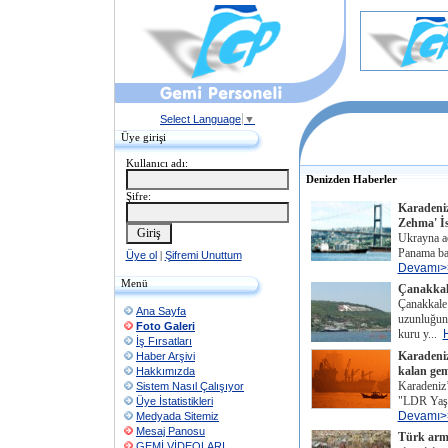
Select Language
▼
Üye girişi
Kullanıcı adı:
Denizden Haberler
Şifre:
Karadeniz
Zehma' İs
Ukrayna aç
Panama ba
Üye ol
|
Şifremi Unuttum
Devamı>
Menü
Çanakkale
Çanakkale
Ana Sayfa
uzunluğun
Foto Galeri
kuru y...
İş Fırsatları
Karadeniz
Haber Arşivi
kalan gem
Hakkımızda
Karadeniz’
Sistem Nasıl Çalışıyor
"LDR Yaşar
Üye İstatistikleri
Devamı>
Medyada Sitemiz
Mesaj Panosu
Türk arma
GEMİ VİDEOLARI