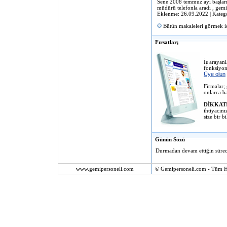
Sene 2008 temmuz ayı başları 
müdürü telefonla aradı , gemil
Eklenme: 26.09.2022 | Kateg
Bütün makaleleri görmek i
Fırsatlar;
İş arayanl
fonksiyon
Üye olun
Firmalar;
onlarca b
DİKKAT
ihtiyacın
size bir b
Günün Sözü
Durmadan devam ettiğin sürece
www.gemipersoneli.com
© Gemipersoneli.com - Tüm Ha