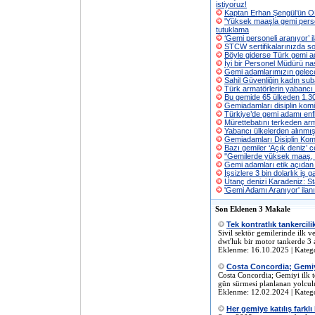
istiyoruz!
Kaptan Erhan Şengül’ün O
'Yüksek maaşla gemi persone
tutuklama
‘Gemi personeli aranıyor’ ila
STCW sertifikalarınızda sor
Böyle giderse Türk gemi ad
İyi bir Personel Müdürü nas
Gemi adamlarımızın gelec
Sahil Güvenliğin kadın sub
Türk armatörlerin yabancı p
Bu gemide 65 ülkeden 1.300
Gemiadamları disiplin kom
Türkiye’de gemi adamı enf
Mürettebatını terkeden arm
Yabancı ülkelerden alınmış
Gemiadamları Disiplin Kom
Bazı gemiler ‘Açık deniz’ 
''Gemilerde yüksek maaş, gara
Gemi adamları etik açıdan d
İşsizlere 3 bin dolarlık iş ga
Utanç denizi Karadeniz: Sta
'Gemi Adamı Aranıyor' ilanı
Son Eklenen 3 Makale
Tek kontratlık tankercil
Sivil sektör gemilerinde ilk v
dwt'luk bir motor tankerde 3 a
Eklenme: 16.10.2025 | Kateg
Costa Concordia; Gemiyi
Costa Concordia; Gemiyi ilk 
gün sürmesi planlanan yolcul
Eklenme: 12.02.2024 | Kateg
Her gemiye katılış farklı