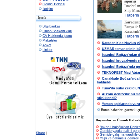
siparişi
Gemici Belgesi
İstanbul m
İletişim
Ship Mana
Haberin
İçerik
Karadeniz
Bilgi bankası
Rusya ile
Liman Başkanlıkları
Karadeniz'
CV Hakkında ipucu
Haberin
Makaleler
Karadeniz’de Navlun yü
Anket
UZMAR tersanesinin b
Linkler
İstanbul Boğazı'ndan d
İstanbul kruvaziyerde 
İstanbul Boğazı'nda ge
TEKNOFEST Mavi Vatan,
Çanakkale Boğazı’nda k
kaldırıldı
Tuna'da sular çekildi, N
AB'nin denizcilik hizme
sürüklendi?
Yemen açıklarında vurul
Bütün haberleri görmek iç
Duyurular ve Önemli Haberl
Bakan Uraloğlu’dan Denizc
Gemide yapılan talimi ger
Share
|
Gemide çalışma vaadi ile d
Yaşlı ve bakımsız gemileri