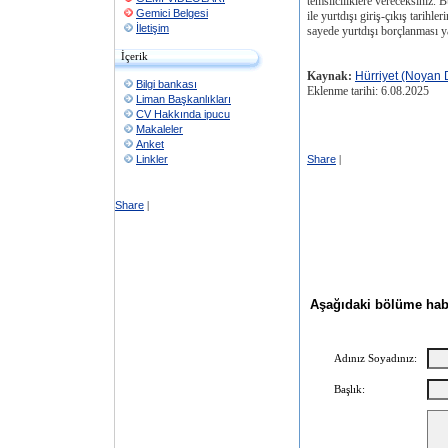
temsilciliklere vereceksiniz. Bu
Gemici Belgesi
ile yurtdışı giriş-çıkış tarih
İletişim
sayede yurtdışı borçlanması y
İçerik
Kaynak:
Hürriyet (Noyan
Bilgi bankası
Eklenme tarihi: 6.08.2025
Liman Başkanlıkları
CV Hakkında ipucu
Makaleler
Anket
Linkler
Share
|
Share
|
Aşağıdaki bölüme haber
Adınız Soyadınız:
Başlık: