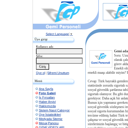
Select Language
▼
Üye girişi
Kullanıcı adı:
Gemi adam
Soru: Uzun
Şifre:
olarak çal
görev aldı
Emekli ol
emekli maaşı alabilir miyim?
Üye ol
|
Şifremi Unuttum
Menü
Cevap: Türk bayraklı gemilerd
statüsünde zorunlu sigortalı sa
Ana Sayfa
sosyal güvenlik şartlarına tab
Foto Galeri
sigortalı olamıyor. Bu gibi du
İş Fırsatları
gerekiyor. Daha açık bir anlatı
Haber Arşivi
Bunun için yapmanız gereken, 
Hakkımızda
sosyal güvenlik sözleşmesi im
Sistem Nasıl Çalışıyor
sosyal sigorta kurumundan hi
Üye İstatistikleri
tercüme edilmiş halini Türk t
Medyada Sitemiz
çalışma ve sosyal güvenlik mü
Mesaj Panosu
sürelerinizin başlangıç ve biti
GEMİ VİDEOLARI