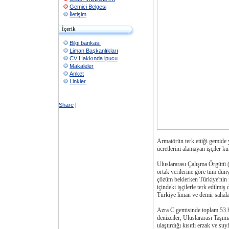
Gemici Belgesi
İletişim
İçerik
Bilgi bankası
Liman Başkanlıkları
CV Hakkında ipucu
Makaleler
Anket
Linkler
Share
|
Armatörün terk ettiği gemide 
ücretlerini alamayan işçiler ku
Uluslararası Çalışma Örgütü 
ortak verilerine göre tüm dün
çözüm beklerken Türkiye'nin f
içindeki işçilerle terk edilmiş
Türkiye liman ve demir saha
Azra C gemisinde toplam 53 bi
denizciler, Uluslararası Taşı
ulaştırdığı kısıtlı erzak ve su