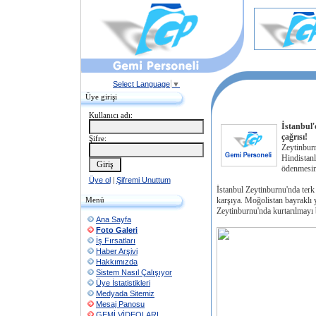
Select Language
▼
Üye girişi
Kullanıcı adı:
İstanbul'
çağrısı!
Şifre:
Zeytinbur
Hindistanl
ödenmesini
Üye ol
|
Şifremi Unuttum
İstanbul Zeytinburnu'nda terk 
Menü
karşıya. Moğolistan bayraklı y
Zeytinburnu'nda kurtarılmayı 
Ana Sayfa
Foto Galeri
İş Fırsatları
Haber Arşivi
Hakkımızda
Sistem Nasıl Çalışıyor
Üye İstatistikleri
Medyada Sitemiz
Mesaj Panosu
GEMİ VİDEOLARI