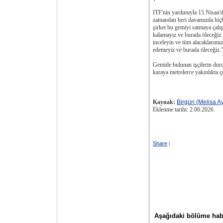
ITF'nin yardımıyla 15 Nisan
zamandan beri davamızda hiçb
şirket bu gemiyi satmaya çalış
kalamayız ve burada öleceğiz.
inceleyin ve tüm alacaklarım
edemeyiz ve burada öleceğiz.
Gemide bulunan işçilerin dur
karaya metrelerce yakınlıkta
Kaynak:
Birgün (Melisa A
Eklenme tarihi: 2.06.2026
Share
|
Aşağıdaki bölüme haber