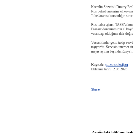
Kremlin Sözcüsü Dmitry Pesko
Rus petrol tankerine el koymas
“uluslararası korsanlığın sını
Rus haber ajansı TASS’a konuş
Fransız donanmasının el koyd
vatandaşı olduğuna dair doğru
VesselFinder gemi takip servi
taşıyordu. Servisin internet si
mayıs ayının başında Rusya’
Kaynak:
gazeteoksijen
Eklenme tarihi: 2.06.2026
Share
|
Aşağıdaki bölüme haber