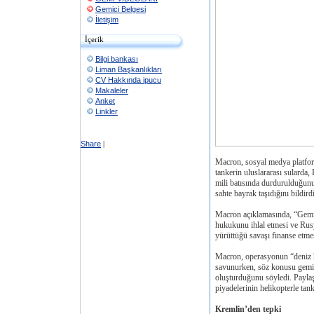
Gemici Belgesi
İletişim
İçerik
Bilgi bankası
Liman Başkanlıkları
CV Hakkında ipucu
Makaleler
Anket
Linkler
Share
|
Macron, sosyal medya platfor
tankerin uluslararası sularda,
mili batısında durdurulduğunu 
sahte bayrak taşıdığını bildirdi
Macron açıklamasında, “Gemile
hukukunu ihlal etmesi ve Rusy
yürüttüğü savaşı finanse etmes
Macron, operasyonun “deniz h
savunurken, söz konusu gemile
oluşturduğunu söyledi. Paylaş
piyadelerinin helikopterle tank
Kremlin’den tepki