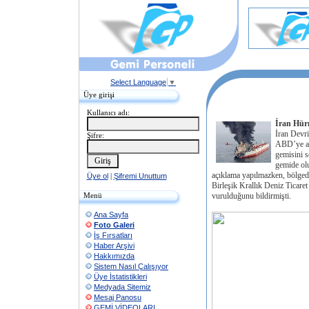
Select Language
▼
Üye girişi
Kullanıcı adı:
İran Hürm
İran Devr
Şifre:
ABD’ye ai
gemisini s
gemide olu
açıklama yapılmazken, bölged
Üye ol
|
Şifremi Unuttum
Birleşik Krallık Deniz Ticaret
Menü
vurulduğunu bildirmişti.
Ana Sayfa
Foto Galeri
İş Fırsatları
Haber Arşivi
Hakkımızda
Sistem Nasıl Çalışıyor
Üye İstatistikleri
Medyada Sitemiz
Mesaj Panosu
GEMİ VİDEOLARI