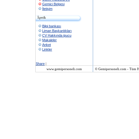
Gemici Belgesi
İletişim
İçerik
Bilgi bankası
Liman Başkanlıkları
CV Hakkında ipucu
Makaleler
Anket
Linkler
Share
|
www.gemipersoneli.com
© Gemipersoneli.com - Tüm Ha