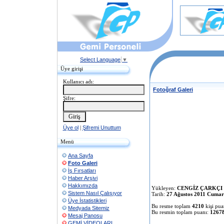
Select Language
▼
Üye girişi
Kullanıcı adı:
Fotoğraf Galeri
Şifre:
Üye ol
|
Şifremi Unuttum
Menü
Ana Sayfa
Foto Galeri
İş Fırsatları
Haber Arşivi
Hakkımızda
Yükleyen:
CENGİZ ÇARKÇI
Sistem Nasıl Çalışıyor
Tarih:
27 Ağustos 2011 Cumar
Üye İstatistikleri
Bu resme toplam
4210
kişi pua
Medyada Sitemiz
Bu resmin toplam puanı:
1267
Mesaj Panosu
GEMİ VİDEOLARI