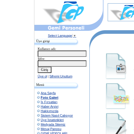
Select Language
▼
Üye girişi
Kullanıcı adı:
Şifre:
Üye ol
|
Şifremi Unuttum
Menü
Ana Sayfa
Foto Galeri
İş Fırsatları
Haber Arşivi
Hakkımızda
Sistem Nasıl Çalışıyor
Üye İstatistikleri
Medyada Sitemiz
Mesaj Panosu
GEMİ VİDEOLARI