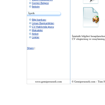
Gemici Belgesi
İletişim
İçerik
Bilgi bankası
Liman Başkanlıkları
CV Hakkında ipucu
Makaleler
Anket
İstatistik bilgileri hesaplanı
Linkler
CV oluşturmuş ve onaylanmış ü
Share
|
www.gemipersoneli.com
© Gemipersoneli.com - Tüm Ha