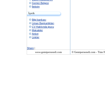
Gemici Belgesi
İletişim
İçerik
Bilgi bankası
Liman Başkanlıkları
CV Hakkında ipucu
Makaleler
Anket
Linkler
Share
|
www.gemipersoneli.com
© Gemipersoneli.com - Tüm Ha