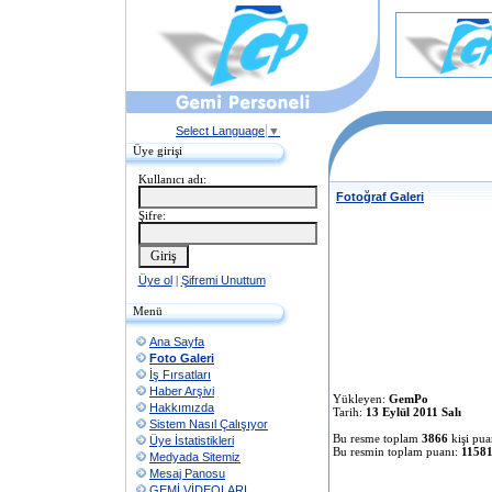
Select Language
▼
Üye girişi
Kullanıcı adı:
Fotoğraf Galeri
Şifre:
Üye ol
|
Şifremi Unuttum
Menü
Ana Sayfa
Foto Galeri
İş Fırsatları
Haber Arşivi
Yükleyen:
GemPo
Hakkımızda
Tarih:
13 Eylül 2011 Salı
Sistem Nasıl Çalışıyor
Bu resme toplam
3866
kişi pua
Üye İstatistikleri
Bu resmin toplam puanı:
1158
Medyada Sitemiz
Mesaj Panosu
GEMİ VİDEOLARI