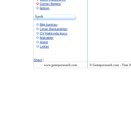
Gemici Belgesi
İletişim
İçerik
Bilgi bankası
Liman Başkanlıkları
CV Hakkında ipucu
Makaleler
Anket
Linkler
Share
|
www.gemipersoneli.com
© Gemipersoneli.com - Tüm Ha