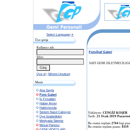
Select Language
▼
Üye girişi
Kullanıcı adı:
Fotoğraf Galeri
Şifre:
SAFI GEMI ISLETMECILIGI fir
Üye ol
|
Şifremi Unuttum
Menü
Ana Sayfa
Foto Galeri
İş Fırsatları
Haber Arşivi
Hakkımızda
Sistem Nasıl Çalışıyor
Yükleyen:
CENGİZ KOŞER
Tarih:
21 Ocak 2019 Pazartes
Üye İstatistikleri
Medyada Sitemiz
Bu resme toplam
2764
kişi pua
Mesaj Panosu
Bu resmin toplam puanı:
8119
GEMİ VİDEOLARI