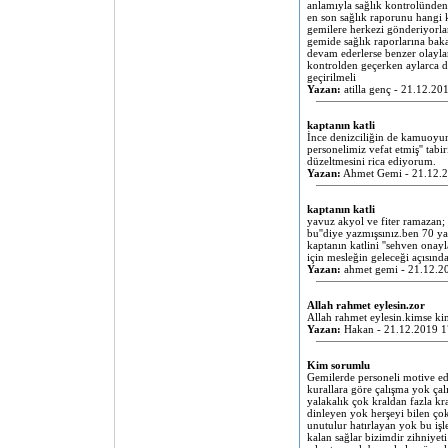
anlamıyla sağlık kontrolünden
en son sağlık raporunu hangi
gemilere herkezi gönderiyorlar
gemide sağlık raporlarına bak
devam ederlerse benzer olaylar 
kontrolden geçerken aylarca d
geçirilmeli
Yazan:
atilla genç - 21.12.20
kaptanın katli
İnce denizciliğin de kamuoyuna
personelimiz vefat etmiş'' tabi
düzeltmesini rica ediyorum.
Yazan:
Ahmet Gemi - 21.12.2
kaptanın katli
yavuz akyol ve fiter ramazan; 
bu''diye yazmışsınız.ben 70 ya
kaptanın katlini ''sehven onay
için mesleğin geleceği açısınd
Yazan:
ahmet gemi - 21.12.2
Allah rahmet eylesin.zor
Allah rahmet eylesin.kimse ki
Yazan:
Hakan - 21.12.2019 1
Kim sorumlu
Gemilerde personeli motive ed
kurallara göre çalışma yok çal
yalakalık çok kraldan fazla kra
dinleyen yok herşeyi bilen ço
unutulur hatırlayan yok bu işl
kalan sağlar bizimdir zihniyet