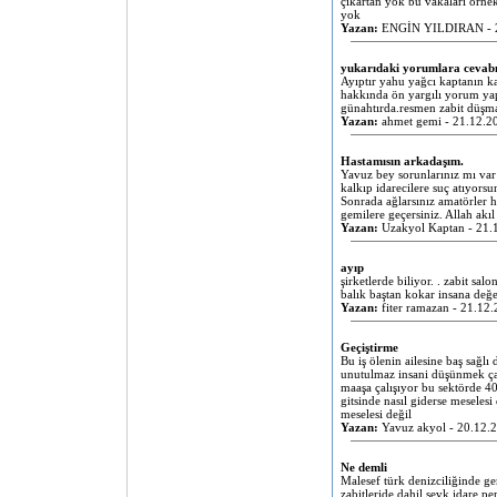
çıkartan yok bu vakaları örne
yok
Yazan:
ENGİN YILDIRAN - 2
yukarıdaki yorumlara cevabı
Ayıptır yahu yağcı kaptanın ka
hakkında ön yargılı yorum y
günahtırda.resmen zabit düşm
Yazan:
ahmet gemi - 21.12.2
Hastamısın arkadaşım.
Yavuz bey sorunlarınız mı var
kalkıp idarecilere suç atıyorsu
Sonrada ağlarsınız amatörler h
gemilere geçersiniz. Allah akıl 
Yazan:
Uzakyol Kaptan - 21.
ayıp
şirketlerde biliyor. . zabit salo
balık baştan kokar insana değ
Yazan:
fiter ramazan - 21.12
Geçiştirme
Bu iş ölenin ailesine baş sağlı
unutulmaz insani düşünmek çal
maaşa çalışıyor bu sektörde 4
gitsinde nasıl giderse meseles
meselesi değil
Yazan:
Yavuz akyol - 20.12.
Ne demli
Malesef türk denizciliğinde g
zabitleride dahil sevk idare pe