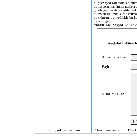
bilgisiz aynı zamanda şirketle
döviz sorunları liman izinleri
içinde gemilerde sıkıntılar vu
bu meslekte uzun süreli çalışm
yok durum bu ivedilikle bu k
devamı gelir
Yazan:
Yavuz akyol - 20.12.
Aşağıdaki bölüme hab
Adınız Soyadınız:
Başlık:
YORUMUNUZ:
www.gemipersoneli.com
© Gemipersoneli.com - Tüm Ha