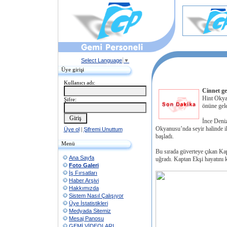
Select Language
▼
Üye girişi
Kullanıcı adı:
Cinnet ge
Hint Okya
Şifre:
önüne gele
İnce Deniz
Okyanusu’nda seyir halinde i
Üye ol
|
Şifremi Unuttum
başladı.
Menü
Bu sırada güverteye çıkan Kap
Ana Sayfa
uğradı. Kaptan Ekşi hayatını 
Foto Galeri
İş Fırsatları
Haber Arşivi
Hakkımızda
Sistem Nasıl Çalışıyor
Üye İstatistikleri
Medyada Sitemiz
Mesaj Panosu
GEMİ VİDEOLARI