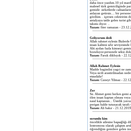
daha önce yazdım.10 yıl mardas
malesef türk gemiciliginde par
gemide .sirketlerde calisanlari
anlayan getirsin.... bir person
gördüm. . içersen cektiririm di
antalyaya tatile gelen turist g
takımı diyor. ..
Yazan:
fiter ramazan - 23.12
Geliyorum dedi
Allah rahmet eylesin Bizlerde 
insan kalitesi sıfır seviyesind
Alti aydan fazla kimseyi gemid
bozuluyor.personele sekiz dok
Yazan:
Faruk dikbıyık - 22.1
Allah Rahmet Eylesin
Madde bagimlisi yagci ne zama
Veya sicili arastirilmadan ned
etmelidir!
Yazan:
Cuneyt Yilmaz - 22.1
Zor
Sn. Ahmet gemi herkes gemi a
ölen insan kaptan olması veya
nasıl kaptansın... Üstelik yav
perişan halde tutunacak tarafı
Yazan:
Ali bakır - 21.12.201
sorumlu kim
öncelikle ailesine başsağlığı 
lostromosu olarak çalıştım ar
öğrendiğim gemilere gelen insa