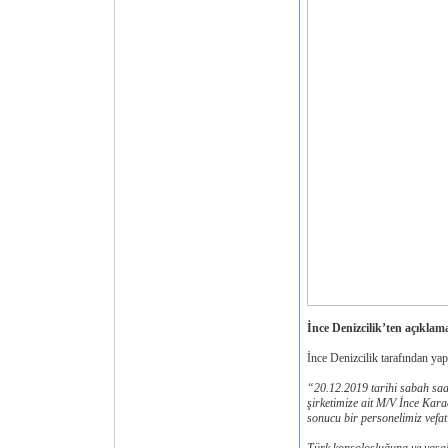
İnce Denizcilik’ten açıklam
İnce Denizcilik tarafından yapı
“20.12.2019 tarihi sabah saa
şirketimize ait M/V İnce Kar
sonucu bir personelimiz vefat 