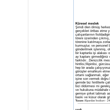
Küresel meslek
Şimdi ölen ölmüş herkes 
gerçekleri örtbas etme y
çalışanlarının fisildad
töreni üzerinden çıkmış,
törenine katılmaya zor
kurmuştur, ve personel 
gönderilmek iştenmiş, ol
bir kaptanla işi alakası
ay kaptanı girmediğiniz 
farklıdır...Denizcilik me
hintlisi,filipinlisi, gürcü
hep bir arada çalışıyoruz
görüşler emahkum etme
ortami sağlanmalı, eğer 
işine son vermek doğru b
gemide biz hintlilerle çal
bizi öldürmesi mi gerek
ve hukukuna müdahale et
gemiye şirket talimatı as
baskı ve küsur olarak gö
Yazan:
Alparslan bozkurt - 2
yazık