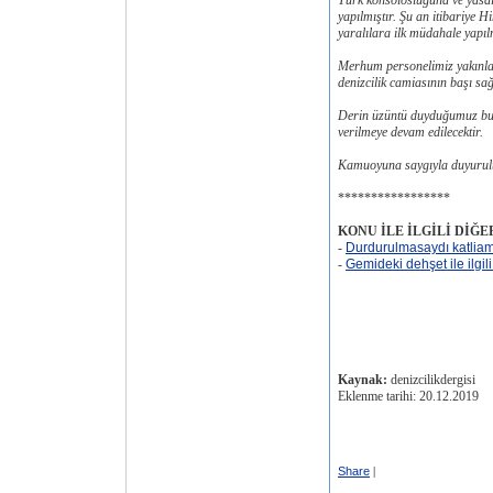
Türk konsolosluğuna ve yasal
yapılmıştır. Şu an itibariye 
yaralılara ilk müdahale yapılmı
Merhum personelimiz yakınları
denizcilik camiasının başı sağ
Derin üzüntü duyduğumuz bu e
verilmeye devam edilecektir.
Kamuoyuna saygıyla duyurul
*****************
KONU İLE İLGİLİ DİĞ
-
Durdurulmasaydı katliam
-
Gemideki dehşet ile ilgil
Kaynak:
denizcilikdergisi
Eklenme tarihi: 20.12.2019
Share
|