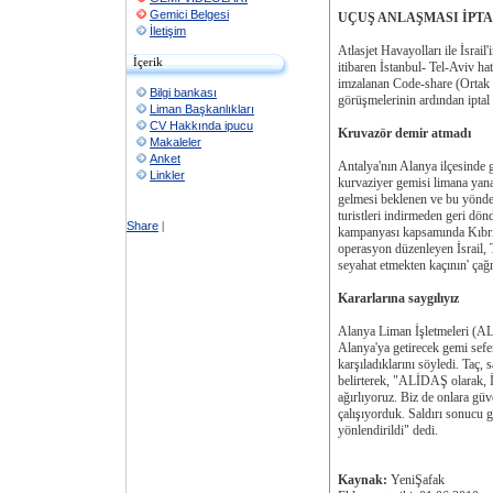
Gemici Belgesi
UÇUŞ ANLAŞMASI İPT
İletişim
Atlasjet Havayolları ile İsrai
İçerik
itibaren İstanbul- Tel-Aviv hat
imzalanan Code-share (Ortak U
Bilgi bankası
görüşmelerinin ardından iptal 
Liman Başkanlıkları
CV Hakkında ipucu
Kruvazör demir atmadı
Makaleler
Anket
Antalya'nın Alanya ilçesinde ge
Linkler
kurvaziyer gemisi limana yan
gelmesi beklenen ve bu yönde h
turistleri indirmeden geri dö
Share
|
kampanyası kapsamında Kıbrıs
operasyon düzenleyen İsrail, T
seyahat etmekten kaçının' çağr
Kararlarına saygılıyız
Alanya Liman İşletmeleri (AL
Alanya'ya getirecek gemi sefer
karşıladıklarını söyledi. Taç, 
belirterek, "ALİDAŞ olarak, İs
ağırlıyoruz. Biz de onlara gü
çalışıyorduk. Saldırı sonucu 
yönlendirildi" dedi.
Kaynak:
YeniŞafak