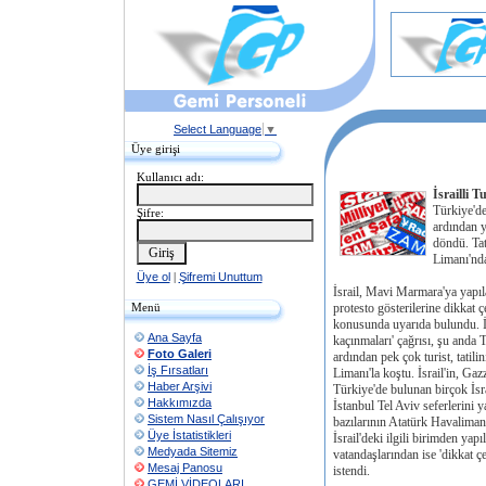
Select Language
▼
Üye girişi
Kullanıcı adı:
İsrailli 
Türkiye'de
Şifre:
ardından y
döndü. Tati
Limanı'nda
Üye ol
|
Şifremi Unuttum
İsrail, Mavi Marmara'ya yapıla
Menü
protesto gösterilerine dikkat 
konusunda uyarıda bulundu. İs
Ana Sayfa
kaçınmaları' çağrısı, şu anda 
Foto Galeri
ardından pek çok turist, tatil
İş Fırsatları
Limanı'la koştu. İsrail'in, Ga
Haber Arşivi
Türkiye'de bulunan birçok İsra
Hakkımızda
İstanbul Tel Aviv seferlerini 
Sistem Nasıl Çalışıyor
bazılarının Atatürk Havalimanı
Üye İstatistikleri
İsrail'deki ilgili birimden yap
Medyada Sitemiz
vatandaşlarından ise 'dikkat ç
Mesaj Panosu
istendi.
GEMİ VİDEOLARI