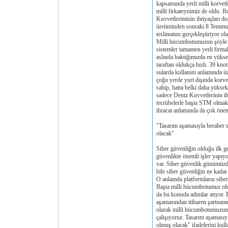
kapsamında yerli milli korvetle
milli firkateynimiz de oldu. 
Kuvvetlerimizin ihtiyaçları do
üretiminden sonraki 8 Temmuz’
teslimatını gerçekleştiriyor o
Milli hücumbotumuzun şöyle bi
sistemler tamamen yerli firmal
aslında baktığımızda en yükse
taraftan oldukça hızlı. 39 kno
sularda kullanım anlamında üz
çoğu yerde yurt dışında korvet
sahip, hatta belki daha yüksek
sadece Deniz Kuvvetlerinin ih
tecrübelerle başta STM olmak 
ihracat anlamında da çok önem
"Tasarım aşamasıyla beraber si
olacak"
Siber güvenliğin olduğu ilk g
güvenlikte önemli işler yapıyo
var. Siber güvenlik günümüz
bile siber güvenliğin ne kadar
O anlamda platformların siber 
Başta milli hücumbotumuz ol
da bu konuda adımlar atıyor. 
aşamasından itibaren şartname
olarak milli hücumbotumuzun 
çalışıyoruz. Tasarım aşamasıyl
olmuş olacak" ifadelerini kull