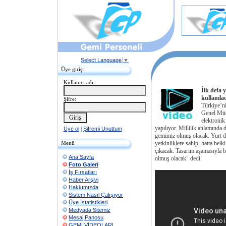
Select Language
▼
Üye girişi
Kullanıcı adı:
İlk defa 
kullanıla
Şifre:
Türkiye’n
Genel Müd
elektronik
yapılıyor. Millilik anlamında 
Üye ol
|
Şifremi Unuttum
gemimiz olmuş olacak. Yurt dı
Menü
yetkinliklere sahip, hatta bel
çıkacak. Tasarım aşamasıyla be
Ana Sayfa
olmuş olacak" dedi.
Foto Galeri
İş Fırsatları
Haber Arşivi
Hakkımızda
Sistem Nasıl Çalışıyor
Üye İstatistikleri
Medyada Sitemiz
Mesaj Panosu
GEMİ VİDEOLARI