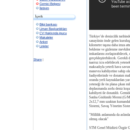
Gemici Belgesi
İletişim
İçerik
Bilgi bankası
Liman Başkanlıkları
CV Hakkında ipucu
Türkiye’de denizcilik tarihi
Makaleler
sanayiinin önde gelen kuruluş
Anket
kilometre taşına daha imza att
Linkler
bekleme ve gizlenme mevkiler
imkanlarını zorlaştırabilecek
gerçekleştirebilecek. Gerekli 
Share
|
taarruz icra edebilecek yetene
maksadıyla yeterli hava savun
manevra kabiliyetine sahip ol
faaliyetlerinde ve donatım m
oranda yerli kaynaklardan yar
yeteneği ile ön plana çıkan mi
deplasmanda zorlu deniz koşul
kabiliyeti ile donatıldı. Gemi
Satıha Güdümlü Mermi (G/M)
2x12,7 mm uzaktan kumandalı
Sistemi, Savaş Yönetim Sist
"Millilik anlamında da aslınd
olmuş olacak"
STM Genel Müdürü Özgür G