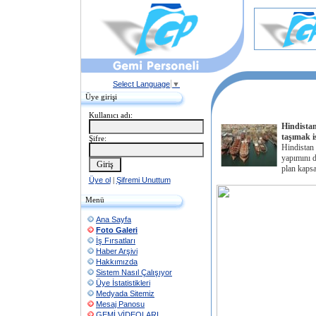
Select Language
▼
Üye girişi
Kullanıcı adı:
Hindistan
taşımak i
Şifre:
Hindistan
yapımını 
plan kaps
Üye ol
|
Şifremi Unuttum
Menü
Ana Sayfa
Foto Galeri
İş Fırsatları
Haber Arşivi
Hakkımızda
Sistem Nasıl Çalışıyor
Üye İstatistikleri
Medyada Sitemiz
Mesaj Panosu
GEMİ VİDEOLARI