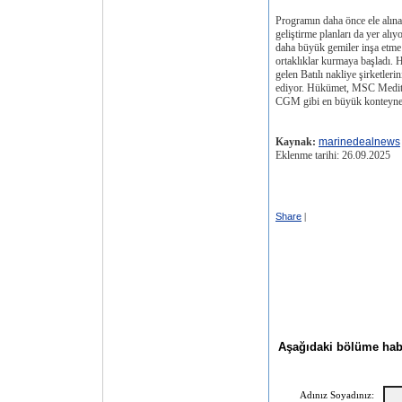
Programın daha önce ele alınan
geliştirme planları da yer al
daha büyük gemiler inşa etme k
ortaklıklar kurmaya başladı. 
gelen Batılı nakliye şirketler
ediyor. Hükümet, MSC Medi
CGM gibi en büyük konteyner 
Kaynak:
marinedealnews
Eklenme tarihi: 26.09.2025
Share
|
Aşağıdaki bölüme haber
Adınız Soyadınız: