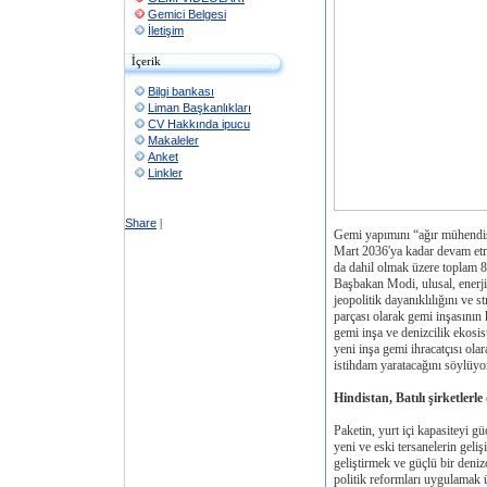
Gemici Belgesi
İletişim
İçerik
Bilgi bankası
Liman Başkanlıkları
CV Hakkında ipucu
Makaleler
Anket
Linkler
Share
|
Gemi yapımını “ağır mühendisl
Mart 2036'ya kadar devam et
da dahil olmak üzere toplam 8 
Başbakan Modi, ulusal, enerji
jeopolitik dayanıklılığını ve s
parçası olarak gemi inşasının 
gemi inşa ve denizcilik ekosi
yeni inşa gemi ihracatçısı olar
istihdam yaratacağını söylüyo
Hindistan, Batılı şirketlerl
Paketin, yurt içi kapasiteyi g
yeni ve eski tersanelerin geliş
geliştirmek ve güçlü bir denizc
politik reformları uygulamak üz