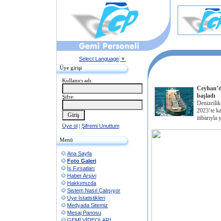
Select Language
▼
Üye girişi
Kullanıcı adı:
Ceyhan’da
başladı
Şifre:
Denizcili
2023’te ka
itibarıyla 
Üye ol
|
Şifremi Unuttum
Menü
Ana Sayfa
Foto Galeri
İş Fırsatları
Haber Arşivi
Hakkımızda
Sistem Nasıl Çalışıyor
Üye İstatistikleri
Medyada Sitemiz
Mesaj Panosu
GEMİ VİDEOLARI