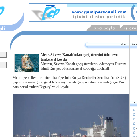
Haber
Ank
Mısır, Süveyş Kanalı'ndan geçiş ücretini ödemeyen
tankere el koydu
Mısır'ın, Süveyş Kanalı geçiş ücretlerini ödemeyen Dignity
isimli Rus petrol tankerine el koyduğu bildirildi.
Mısırlı yetkililer, bir mürettebat üyesinin Rusya Denizciler Sendikası'na (SUR)
yaptığı şikayete göre, gerekli Süveyş Kanalı geçiş ücretini ödemediği için Rus
ham petrol tankeri Dignity' ye el koydu.
Kur
E