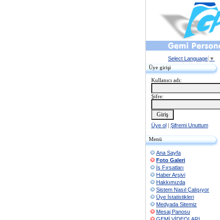
Select Language
▼
Üye girişi
Kullanıcı adı:
Şifre:
Üye ol
|
Şifremi Unuttum
Menü
Ana Sayfa
Foto Galeri
İş Fırsatları
Haber Arşivi
Hakkımızda
Sistem Nasıl Çalışıyor
Üye İstatistikleri
Medyada Sitemiz
Mesaj Panosu
GEMİ VİDEOLARI