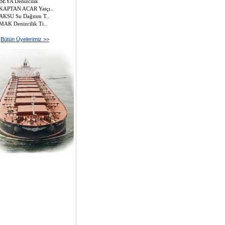
BEYA Denizcilik
KAPTAN ACAR Yatçı..
AKSU Su Dağıtım T..
MAK Denizcilik Ti..
Bütün Üyelerimiz >>