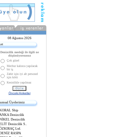
08 Ağustos 2026
et
Denizcilik mesleği ile ilgili ne
düşünüyorsunuz
Çok güzel
Mecbur kalınca yapılacak
bir iş
Zabit için iyi alt personel
için kötü
Kesinlikle yapılmaz
Önceki Anketler
umsal Üyelerimiz
KORAL Ship
ANKA Denizcilik
NİKEL Denizcilik
LİT Denizcilik S..
ÖZKIRAÇ Ltd.
DENİZ RASPA