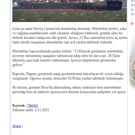
...
Gemi şu anda Süveyş Limanı'nda demirlemiş durumda. Mürettebat üyeleri, yakıt
ve yağlama maddelerinde ciddi sıkıntılar olduğunu bildirerek, gemide olası bir
elektrik kesintisi endişesini dile getirdi. Ayrıca, 22 Rus mürettebat üyesi üç aydan
fazla süredir maaşlarını alamadıkları için acil yardım talebinde bulundu.
Mürettebat, başvurularında şunları belirtti: "15 Ekim'de gemimizin mürettebatı,
işverene ödenmemiş maaşların ödenmesini talep eden bir dava açtı. 28 Ekim
itibarıyla, para hala transfer edilmemiştir. İşveren taleplerimizi görmezden
geliyor."
Raporda, Dignity gemisinde maaş gecikmelerinin tekrarlayan bir sorun olduğu
vurgulandı. Ağustos ayında, denizciler SUR'dan yardım talebinde bulunmuştu.
Bu durum, geminin Mısır'da alıkonulmuş olması nedeniyle hem mürettebatın
güvenliği hem de tankerin operasyonel durumu konusunda endişelere yol açıyor.
Kaynak:
7deniz
Eklenme tarihi: 4.11.2025
Share
|