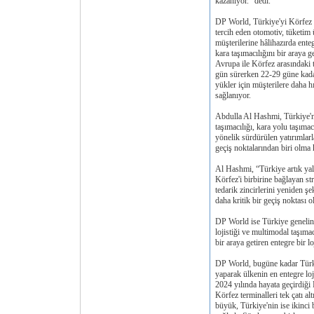
kazanıyor.” dedi.
DP World, Türkiye'yi Körfez pa
tercih eden otomotiv, tüketim 
müşterilerine hâlihazırda ente
kara taşımacılığını bir araya 
Avrupa ile Körfez arasındaki t
gün sürerken 22-29 güne kadar
yükler için müşterilere daha hız
sağlanıyor.
Abdulla Al Hashmi, Türkiye'n
taşımacılığı, kara yolu taşımacı
yönelik sürdürülen yatırımlarl
geçiş noktalarından biri olma
Al Hashmi, “Türkiye artık yaln
Körfez'i birbirine bağlayan str
tedarik zincirlerini yeniden şe
daha kritik bir geçiş noktası
DP World ise Türkiye genelind
lojistiği ve multimodal taşımac
bir araya getiren entegre bir l
DP World, bugüne kadar Türk
yaparak ülkenin en entegre loj
2024 yılında hayata geçirdiğ
Körfez terminalleri tek çatı a
büyük, Türkiye'nin ise ikinc