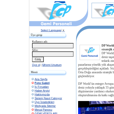
Select Language
▼
Üye girişi
Kullanıcı adı:
DP World,
stratejik
Şifre:
DP World, 
deniz taşı
tedarik zi
pazarlarına yönelik yük akışı
Üye ol
|
Şifremi Unuttum
gerçekleştirdiğini açıkladı. 
Menü
Orta Doğu arasında stratejik b
güçlendiriyor.
Ana Sayfa
Foto Galeri
DP World’ün entegre Avrupa-T
İş Fırsatları
deniz yoluyla yaklaşık 55 gün
Haber Arşivi
düşürmesine yardımcı olurken,
Hakkımızda
oluşturulmasına da katkı sağlı
Sistem Nasıl Çalışıyor
Üye İstatistikleri
Medyada Sitemiz
Mesaj Panosu
GEMİ VİDEOLARI