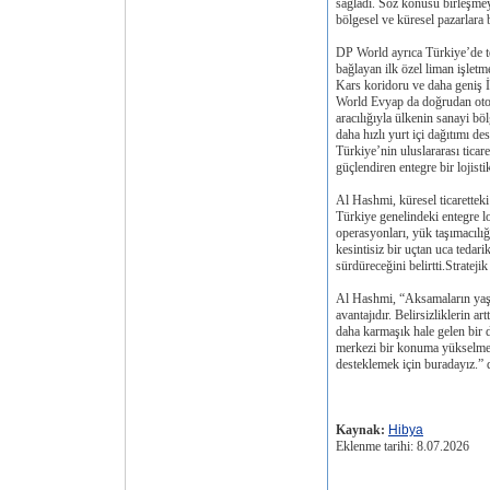
sağladı. Söz konusu birleşmeyl
bölgesel ve küresel pazarlara 
DP World ayrıca Türkiye’de te
bağlayan ilk özel liman işletm
Kars koridoru ve daha geniş İ
World Evyap da doğrudan otoy
aracılığıyla ülkenin sanayi böl
daha hızlı yurt içi dağıtımı des
Türkiye’nin uluslararası ticar
güçlendiren entegre bir lojisti
Al Hashmi, küresel ticarett
Türkiye genelindeki entegre l
operasyonları, yük taşımacılığı
kesintisiz bir uçtan uca tedari
sürdüreceğini belirtti.Strateji
Al Hashmi, “Aksamaların yaşa
avantajıdır. Belirsizliklerin 
daha karmaşık hale gelen bir 
merkezi bir konuma yükselme 
desteklemek için buradayız.” 
Kaynak:
Hibya
Eklenme tarihi: 8.07.2026