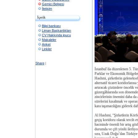
Gemici Belgesi
İletişim
İçerik
Bilgi bankası
Liman Başkanlıkları
CV Hakkında ipucu
Makaleler
Anket
Linkler
Share
|
İstanbul’da düzenlenen 5. Tü
Parklar ve Ekonomik Bölgele
Hashmi, şirketlerin geleneksel
alternatif ticaret koridorlarına
artıracak çözümlere öncelik ve
güzergâhlarında son dönemde y
zincirlerinin önemini daha da a
sürelerini kısaltmak ve opera
kara taşımacılığını giderek dah
Al Hashmi, “Şirketlerin Körfe
geçiş koridoru olarak tercih e
hacminde önemli bir artış göz
durumda ve çift yönlü ilerliy
sıra, Uzak Doğu’dan Türkiye 