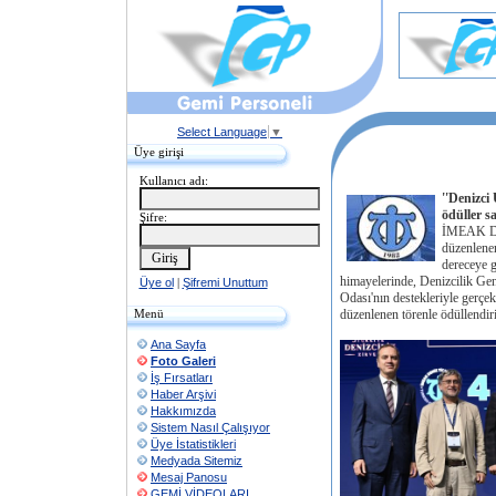
Select Language
▼
Üye girişi
Kullanıcı adı:
''Denizci
ödüller s
Şifre:
İMEAK Den
düzenlene
dereceye g
himayelerinde, Denizcilik G
Üye ol
|
Şifremi Unuttum
Odası'nın destekleriyle gerçek
Menü
düzenlenen törenle ödüllendiri
Ana Sayfa
Foto Galeri
İş Fırsatları
Haber Arşivi
Hakkımızda
Sistem Nasıl Çalışıyor
Üye İstatistikleri
Medyada Sitemiz
Mesaj Panosu
GEMİ VİDEOLARI