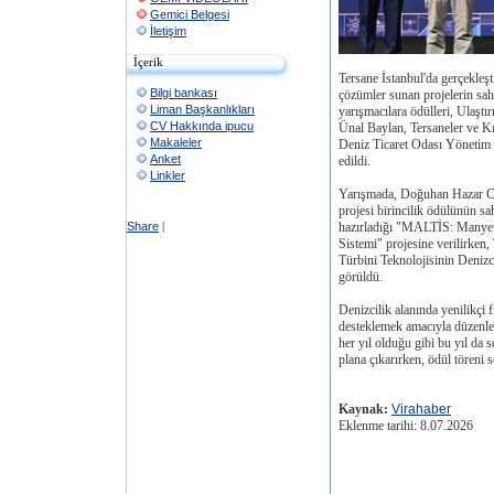
Gemici Belgesi
İletişim
İçerik
Tersane İstanbul'da gerçekleşt
Bilgi bankası
çözümler sunan projelerin sah
Liman Başkanlıkları
yarışmacılara ödülleri, Ulaşt
CV Hakkında ipucu
Ünal Baylan, Tersaneler ve 
Makaleler
Deniz Ticaret Odası Yönetim
Anket
edildi.
Linkler
Yarışmada, Doğuhan Hazar C
projesi birincilik ödülünün sa
Share
|
hazırladığı "MALTİS: Manyetik
Sistemi" projesine verilirken
Türbini Teknolojisinin Denizc
görüldü.
Denizcilik alanında yenilikçi f
desteklemek amacıyla düzenle
her yıl olduğu gibi bu yıl da 
plana çıkarırken, ödül töreni se
Kaynak:
Virahaber
Eklenme tarihi: 8.07.2026