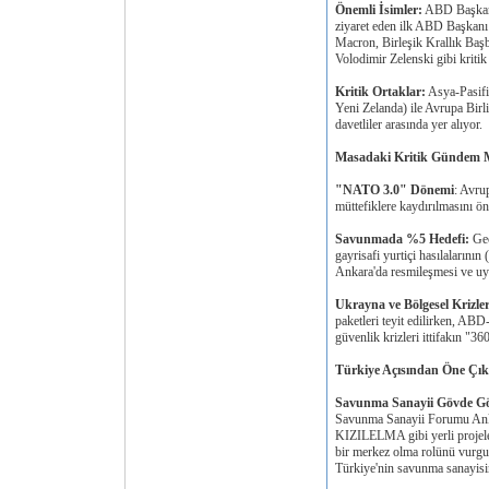
Önemli İsimler:
ABD Başkanı
ziyaret eden ilk ABD Başkan
Macron, Birleşik Krallık Ba
Volodimir Zelenski gibi kritik 
Kritik Ortaklar:
Asya-Pasifi
Yeni Zelanda) ile Avrupa Birli
davetliler arasında yer alıyor.
Masadaki Kritik Gündem M
"NATO 3.0" Dönemi
: Avru
müttefiklere kaydırılmasını ö
Savunmada %5 Hedefi:
Geç
gayrisafi yurtiçi hasılaları
Ankara'da resmileşmesi ve uy
Ukrayna ve Bölgesel Krizler
paketleri teyit edilirken, ABD-
güvenlik krizleri ittifakın "36
Türkiye Açısından Öne Çıka
Savunma Sanayii Gövde Gös
Savunma Sanayii Forumu Anka
KIZILELMA gibi yerli projeler
bir merkez olma rolünü vurg
Türkiye'nin savunma sanayisi