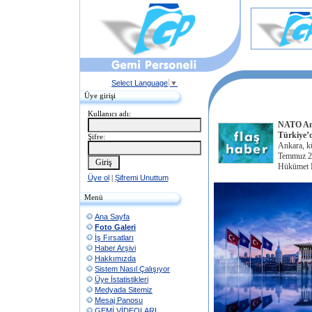
Select Language
▼
Üye girişi
Kullanıcı adı:
NATO Anka
Türkiye’d
Şifre:
Ankara, kü
Temmuz 20
Hükümet Ba
Üye ol
|
Şifremi Unuttum
Menü
Ana Sayfa
Foto Galeri
İş Fırsatları
Haber Arşivi
Hakkımızda
Sistem Nasıl Çalışıyor
Üye İstatistikleri
Medyada Sitemiz
Mesaj Panosu
GEMİ VİDEOLARI