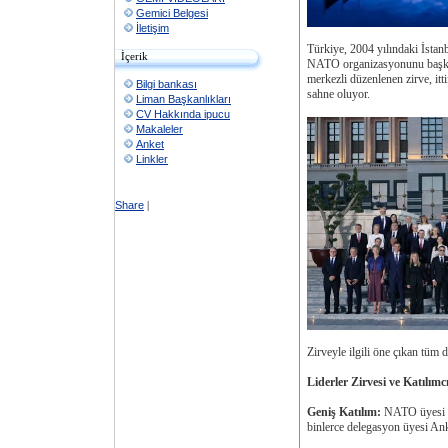
Gemici Belgesi
İletişim
Türkiye, 2004 yılındaki İstan
İçerik
NATO organizasyonunu başken
merkezli düzenlenen zirve, itti
Bilgi bankası
sahne oluyor.
Liman Başkanlıkları
CV Hakkında ipucu
Makaleler
Anket
Linkler
Share
|
Zirveyle ilgili öne çıkan tüm d
Liderler Zirvesi ve Katılımc
Geniş Katılım:
NATO üyesi 32
binlerce delegasyon üyesi Ank