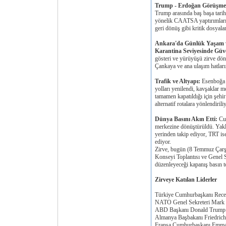
Trump - Erdoğan Görüşme
Trump arasında baş başa tarih
yönelik CAATSA yaptırımların
geri dönüş gibi kritik dosyalar
Ankara'da Günlük Yaşam v
Karantina Seviyesinde Güv
gösteri ve yürüyüşü zirve dön
Çankaya ve ana ulaşım hatlar
Trafik ve Altyapı:
Esenboğa H
yolları yenilendi, kavşaklar mo
tamamen kapatıldığı için şehir
alternatif rotalara yönlendirili
Dünya Basını Akın Etti:
Cum
merkezine dönüştürüldü. Yakla
yerinden takip ediyor, TRT is
ediyor.
Zirve, bugün (8 Temmuz Çarşa
Konseyi Toplantısı ve Genel 
düzenleyeceği kapanış basın t
Zirveye Katılan Liderler
Türkiye Cumhurbaşkanı Recep
NATO Genel Sekreteri Mark 
ABD Başkanı Donald Trump
Almanya Başbakanı Friedric
Fransa Cumhurbaşkanı Emma