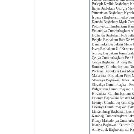
Birleşik Krallık Başbakanı Ke
İtalya Başbakanı Giorgia Mel
Yunanistan Başbakanı Kyriak
İspanya Başbakanı Pedro Sa
Kanada Başbakanı Mark Car
Polonya Cumhurbaşkanı Kar
Finlandiya Cumhurbaşkanı A
Hollanda Başbakanı Rob Jett
Belçika Başbakanı Bart De W
Danimarka Başbakanı Mette F
İsveç Başbakanı Ulf Kristers
Norveç Başbakanı Jonas Gahr
Çekya Cumhurbaşkanı Petr P
Çekya Başbakanı Andrej Bab
Romanya Cumhurbaşkanı Ni
Portekiz Başbakanı Luís Mon
Macaristan Başbakanı Péter 
Slovenya Başbakanı Janez Ja
Slovakya Cumhurbaşkanı Pete
Bulgaristan Cumhurbaşkanı
Hırvatistan Cumhurbaşkanı Z
Estonya Başbakanı Kristen M
Letonya Cumhurbaşkanı Edga
Litvanya Cumhurbaşkanı Git
Lüksemburg Başbakanı Luc F
Karadağ Cumhurbaşkanı Jako
Kuzey Makedonya Cumhurbaş
İzlanda Başbakanı Kristrún Fr
Arnavutluk Başbakanı Edi R