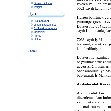
Gemici Belgesi
işveren vekilleri ar
İletişim
5521 sayılı kanun hük
İçerik
Hemen belirtmek gerek
Bilgi bankası
yürürlüğe giren 7036 s
Liman Başkanlıkları
Dolayısı ile 854 sayıl
CV Hakkında ipucu
sayılı Kanun anlaşılaca
Makaleler
Anket
7036 sayılı İş Mahkem
Linkler
tazminat, alacak ve iş
kabul edilmiştir.
Share
|
Dolayısı ile tazminat
başvurmak artık zorun
geçersizliği hususları,
önce arabulucuya baş
başvurarak İş Mahkem
Arabuluculuk Kavra
Arabuluculuk kurumu
düzenleme alanı bulmu
ve müzakerelerde bulun
anlamalarını ve bu sur
iletişim sürecinin kur