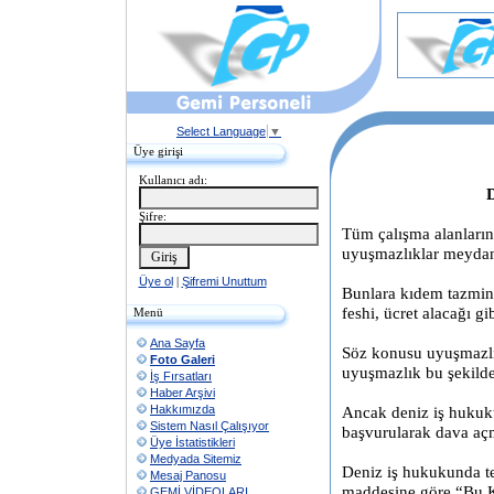
Select Language
▼
Üye girişi
Kullanıcı adı:
D
Şifre:
Tüm çalışma alanların
uyuşmazlıklar meydan
Üye ol
|
Şifremi Unuttum
Bunlara kıdem tazminat
feshi, ücret alacağı g
Menü
Ana Sayfa
Söz konusu uyuşmazlık
Foto Galeri
uyuşmazlık bu şekilde
İş Fırsatları
Haber Arşivi
Hakkımızda
Ancak deniz iş hukuk
Sistem Nasıl Çalışıyor
başvurularak dava aç
Üye İstatistikleri
Medyada Sitemiz
Deniz iş hukukunda t
Mesaj Panosu
maddesine göre “Bu K
GEMİ VİDEOLARI