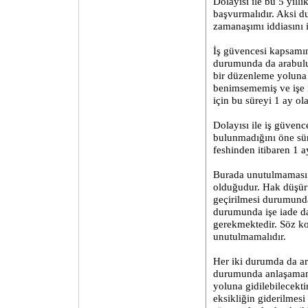
Dolayısı ile bu 5 yıl
başvurmalıdır. Aksi d
zamanaşımı iddiasını i
İş güvencesi kapsamı
durumunda da arabulu
bir düzenleme yoluna 
benimsememiş ve işe 
için bu süreyi 1 ay ola
Dolayısı ile iş güven
bulunmadığını öne sür
feshinden itibaren 1 
Burada unutulmaması 
olduğudur. Hak düşürü
geçirilmesi durumund
durumunda işe iade da
gerekmektedir. Söz ko
unutulmamalıdır.
Her iki durumda da 
durumunda anlaşamama 
yoluna gidilebilecekt
eksikliğin giderilmesi