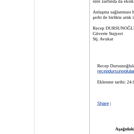
süre zarfında da eksik
Anlaşma sağlanması ha
şerhi ile birlikte artık
Recep DURSUNOĞL
Güverte Stajyeri
Stj. Avukat
Recep Dursunoğlul
recepdursunoglul
Eklenme tarihi: 24
Share
|
Aşağıdaki