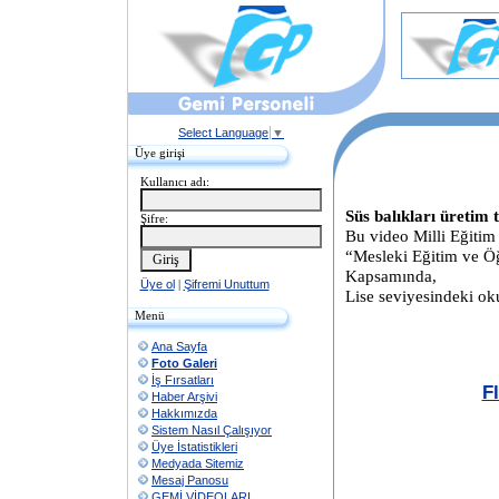
Select Language
▼
Üye girişi
Kullanıcı adı:
Süs balıkları üretim 
Şifre:
Bu video Milli Eğitim
“Mesleki Eğitim ve Ö
Kapsamında,
Üye ol
|
Şifremi Unuttum
Lise seviyesindeki oku
Menü
Ana Sayfa
Foto Galeri
İş Fırsatları
Fl
Haber Arşivi
Hakkımızda
Sistem Nasıl Çalışıyor
Üye İstatistikleri
Medyada Sitemiz
Mesaj Panosu
GEMİ VİDEOLARI