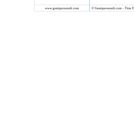
www.gemipersoneli.com
© Gemipersoneli.com - Tüm Ha