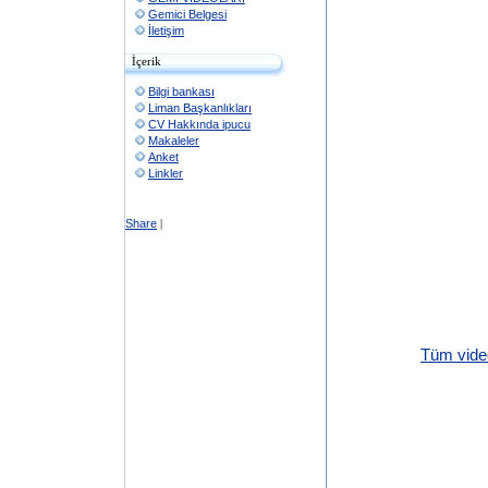
Gemici Belgesi
İletişim
İçerik
Bilgi bankası
Liman Başkanlıkları
CV Hakkında ipucu
Makaleler
Anket
Linkler
Share
|
Tüm video