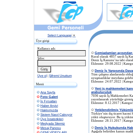
Select Language
▼
Üye girişi
Kullanıcı adı:
Gemiadamları açısından 
Kural olarak 4857 sayılı İş Ka
Şifre:
Deniz İş Kanunu’na tabi olarak 
Eklenme: 29.08.2022 | Katego
Deniz İş Yargısında Dava
Tüm çalışma alanlarında olduğ
Üye ol
|
Şifremi Unuttum
uyuşmazlıklar meydana gelebil
Eklenme: 24.07.2022 | Katego
Menü
Yeni iş mahkemeleri kan
arabuluculuk
Ana Sayfa
7036 sayılı İş Mahkemeleri K
Foto Galeri
yayınlanarak yürürlüğe girmiş
İş Fırsatları
Eklenme: 8.12.2017 | Kategor
Haber Arşivi
Yetkilendirilmiş Yükümlü
Hakkımızda
Türkiye’nin dış ticaret hacmi 
Sistem Nasıl Çalışıyor
yükü oluşturuyor. Bu iş yükünü
Üye İstatistikleri
Eklenme: 28.11.2017 | Katego
Medyada Sitemiz
Deniz İş Hukukunda Hakl
Mesaj Panosu
Aşağıda belirtilen kanun madd
GEMİ VİDEOLARI