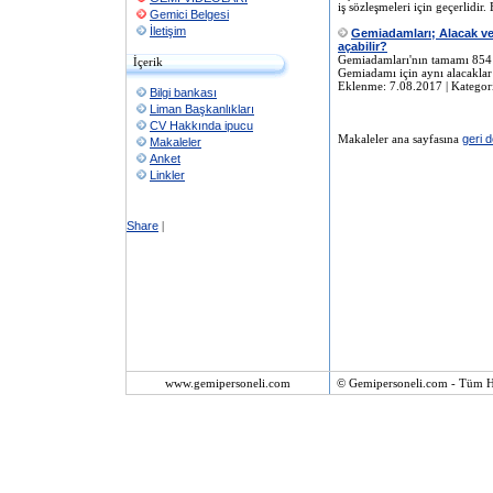
iş sözleşmeleri için geçerlidi
Gemici Belgesi
İletişim
Gemiadamları; Alacak ve 
açabilir?
Gemiadamları'nın tamamı 854 
İçerik
Gemiadamı için aynı alacaklar
Eklenme: 7.08.2017 | Kategor
Bilgi bankası
Liman Başkanlıkları
CV Hakkında ipucu
Makaleler ana sayfasına
geri 
Makaleler
Anket
Linkler
Share
|
www.gemipersoneli.com
© Gemipersoneli.com - Tüm Ha