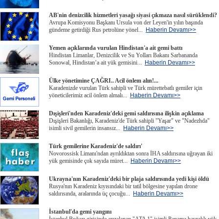
AB'nin denizcilik hizmetleri yasağı siyasi çıkmaza nasıl sürüklendi?
Avrupa Komisyonu Başkanı Ursula von der Leyen'in yılın başında
gündeme getirdiği Rus petrolüne yönel...
Haberin Devamı>>
Yemen açıklarında vurulan Hindistan'a ait gemi battı
Hindistan Limanlar, Denizcilik ve Su Yolları Bakanı Sarbananda
Sonowal, Hindistan’a ait yük gemisini...
Haberin Devamı>>
Ülke yönetimine ÇAĞRI.. Acil önlem alın!...
Karadenizde vurulan Türk sahipli ve Türk mürettebatlı gemiler için
yöneticilerimiz acil önlem almalı...
Haberin Devamı>>
Dışişleri'nden Karadeniz'deki gemi saldırısına ilişkin açıklama
Dışişleri Bakanlığı, Karadeniz'de Türk sahipli "Yaşar" ve "Nadezhda"
isimli sivil gemilerin insansız...
Haberin Devamı>>
Türk gemilerine Karadeniz'de saldırı'
Novorossisk Limanı'ndan ayrıldıktan sonra İHA saldırısına uğrayan iki
yük gemisinde çok sayıda müret...
Haberin Devamı>>
Ukrayna'nın Karadeniz'deki bir plaja saldırısında yedi kişi öldü
Rusya'nın Karadeniz kıyısındaki bir tatil bölgesine yapılan drone
saldırısında, aralarında üç çocuğu...
Haberin Devamı>>
İstanbul'da gemi yangını