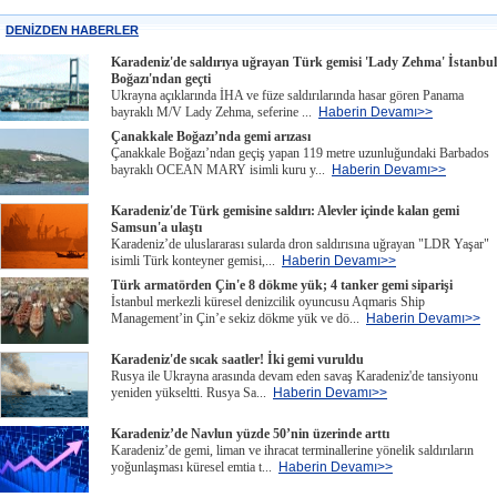
DENİZDEN HABERLER
Karadeniz'de saldırıya uğrayan Türk gemisi 'Lady Zehma' İstanbul
Boğazı'ndan geçti
Ukrayna açıklarında İHA ve füze saldırılarında hasar gören Panama
bayraklı M/V Lady Zehma, seferine ...
Haberin Devamı>>
Çanakkale Boğazı’nda gemi arızası
Çanakkale Boğazı’ndan geçiş yapan 119 metre uzunluğundaki Barbados
bayraklı OCEAN MARY isimli kuru y...
Haberin Devamı>>
Karadeniz'de Türk gemisine saldırı: Alevler içinde kalan gemi
Samsun'a ulaştı
Karadeniz’de uluslararası sularda dron saldırısına uğrayan "LDR Yaşar"
isimli Türk konteyner gemisi,...
Haberin Devamı>>
Türk armatörden Çin'e 8 dökme yük; 4 tanker gemi siparişi
İstanbul merkezli küresel denizcilik oyuncusu Aqmaris Ship
Management’in Çin’e sekiz dökme yük ve dö...
Haberin Devamı>>
Karadeniz'de sıcak saatler! İki gemi vuruldu
Rusya ile Ukrayna arasında devam eden savaş Karadeniz'de tansiyonu
yeniden yükseltti. Rusya Sa...
Haberin Devamı>>
Karadeniz’de Navlun yüzde 50’nin üzerinde arttı
Karadeniz’de gemi, liman ve ihracat terminallerine yönelik saldırıların
yoğunlaşması küresel emtia t...
Haberin Devamı>>