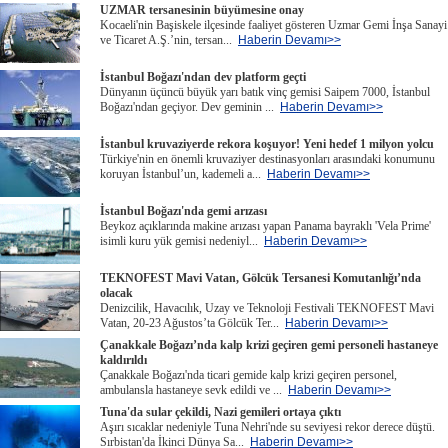
UZMAR tersanesinin büyümesine onay
Kocaeli'nin Başiskele ilçesinde faaliyet gösteren Uzmar Gemi İnşa Sanayi
ve Ticaret A.Ş.’nin, tersan...
Haberin Devamı>>
İstanbul Boğazı'ndan dev platform geçti
Dünyanın üçüncü büyük yarı batık vinç gemisi Saipem 7000, İstanbul
Boğazı'ndan geçiyor. Dev geminin ...
Haberin Devamı>>
İstanbul kruvaziyerde rekora koşuyor! Yeni hedef 1 milyon yolcu
Türkiye'nin en önemli kruvaziyer destinasyonları arasındaki konumunu
koruyan İstanbul’un, kademeli a...
Haberin Devamı>>
İstanbul Boğazı'nda gemi arızası
Beykoz açıklarında makine arızası yapan Panama bayraklı 'Vela Prime'
isimli kuru yük gemisi nedeniyl...
Haberin Devamı>>
TEKNOFEST Mavi Vatan, Gölcük Tersanesi Komutanlığı’nda
olacak
Denizcilik, Havacılık, Uzay ve Teknoloji Festivali TEKNOFEST Mavi
Vatan, 20-23 Ağustos’ta Gölcük Ter...
Haberin Devamı>>
Çanakkale Boğazı’nda kalp krizi geçiren gemi personeli hastaneye
kaldırıldı
Çanakkale Boğazı'nda ticari gemide kalp krizi geçiren personel,
ambulansla hastaneye sevk edildi ve ...
Haberin Devamı>>
Tuna'da sular çekildi, Nazi gemileri ortaya çıktı
Aşırı sıcaklar nedeniyle Tuna Nehri'nde su seviyesi rekor derece düştü.
Sırbistan'da İkinci Dünya Sa...
Haberin Devamı>>