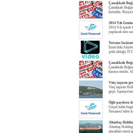
Çanakkale Boğa
Çanakkale Boğazı
kurtuldu. Rusya'
2014 Yılı Gemia
2014 Yılı içind
yapılacak tüm sına
Tersane faciasın
İzmir'deki Alaybe
şehit olduğu TC
Çanakkale Boğa
Çanakkale Boğazı
karaya oturdu. Al
Vinç taşıyan ge
Vinç taşıyan Holl
geçti. İspanya'nı
Öğle paydosu d
Geçen hafta bugü
Tersanesi’nden k
Altınbaş Holding
Altınbaş Holding
alacakları enerji 