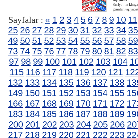
taşıyacak
Suriye’nin kimyas
gemileri taşıyaca
«
1
2
3
4
5
6
7
8
9
10
11
Sayfalar :
25
26
27
28
29
30
31
32
33
34
35
49
50
51
52
53
54
55
56
57
58
59
73
74
75
76
77
78
79
80
81
82
83
97
98
99
100
101
102
103
104
1
115
116
117
118
119
120
121
12
132
133
134
135
136
137
138
13
149
150
151
152
153
154
155
15
166
167
168
169
170
171
172
17
183
184
185
186
187
188
189
19
200
201
202
203
204
205
206
20
217
218
219
220
221
222
223
22