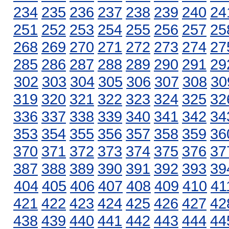
234
235
236
237
238
239
240
24
251
252
253
254
255
256
257
25
268
269
270
271
272
273
274
27
285
286
287
288
289
290
291
29
302
303
304
305
306
307
308
30
319
320
321
322
323
324
325
32
336
337
338
339
340
341
342
34
353
354
355
356
357
358
359
36
370
371
372
373
374
375
376
37
387
388
389
390
391
392
393
39
404
405
406
407
408
409
410
41
421
422
423
424
425
426
427
42
438
439
440
441
442
443
444
44