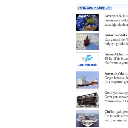
DENİZDEN HABERLER
Greenpeace, Ru
Greenpeace yetkil
sahanlığında dev
Antartika’daki y
Rus gemisinde No
bölgeye gönderil
Gizem Akhan her
19 Eylül’de Kuze
platformuna yöne
Antartika'da ma
Geçen haftadan be
Rus araştırma gem
Gemi yan sanayi
Gemi yan sanayis
Yatırım değeri 1 
Çin'in uçak gemi
Çin'in uçak gemis
deniz seferini t