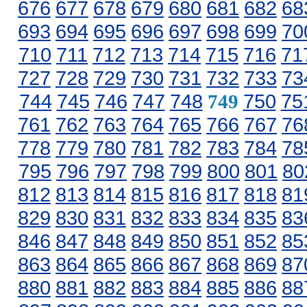
676
677
678
679
680
681
682
68
693
694
695
696
697
698
699
70
710
711
712
713
714
715
716
71
727
728
729
730
731
732
733
73
744
745
746
747
748
750
75
749
761
762
763
764
765
766
767
76
778
779
780
781
782
783
784
78
795
796
797
798
799
800
801
80
812
813
814
815
816
817
818
81
829
830
831
832
833
834
835
83
846
847
848
849
850
851
852
85
863
864
865
866
867
868
869
87
880
881
882
883
884
885
886
88