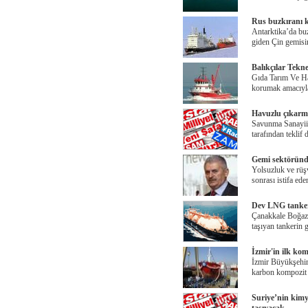
Rus buzkıranı 
Antarktika’da buz
giden Çin gemisi
Balıkçılar Tekne
Gıda Tarım Ve Hay
korumak amacıyla
Havuzlu çıkarma
Savunma Sanayii 
tarafından teklif
Gemi sektöründe
Yolsuzluk ve rüşv
sonrası istifa ed
Dev LNG tanker
Çanakkale Boğazı,
taşıyan tankerin 
İzmir'in ilk kom
İzmir Büyükşehir 
karbon kompozit 
Suriye’nin kimy