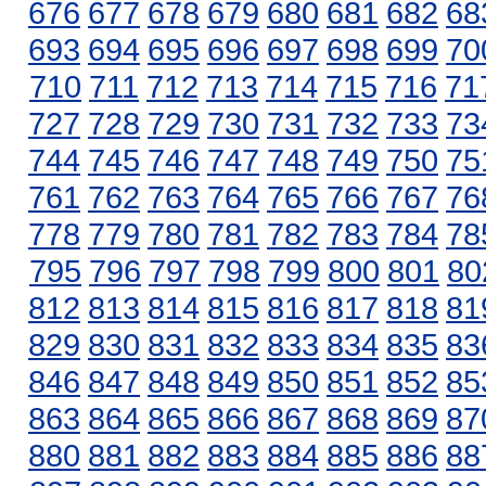
676
677
678
679
680
681
682
68
693
694
695
696
697
698
699
70
710
711
712
713
714
715
716
71
727
728
729
730
731
732
733
73
744
745
746
747
748
749
750
75
761
762
763
764
765
766
767
76
778
779
780
781
782
783
784
78
795
796
797
798
799
800
801
80
812
813
814
815
816
817
818
81
829
830
831
832
833
834
835
83
846
847
848
849
850
851
852
85
863
864
865
866
867
868
869
87
880
881
882
883
884
885
886
88