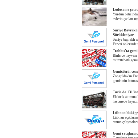
Lodosa ne çatı 
Yurdun batısında 
evlerin çatıları u
Suriye Bayrakl
Sürükleniyor
Suriye bayraklı 
Feneri önlerinde 
Trablus'ta gemi 
Binlerce hayvanı 
mürettebatlı gemi
Gemicilerin cena
Zonguldak'ın Ereğ
gemisinin batmas
Tuzla'da 131'in
Elektrik akımına 
hastanede hayatın
Lübnan'daki gem
Lübnan açıkların
arama çalışmalar
Gemi satışları