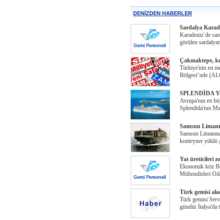
DENİZDEN HABERLER
Sardalya Karade
Karadeniz`de sard
görülen sardalya
Çakmaktepe, kri
Türkiye'nin en m
Bölgesi’nde (ALO
SPLENDİDA Yolc
Avrupa'nın en bü
Splendida'nın Mar
Samsun Limanın
Samsun Limanına
konteyner yüklü 
Yat üreticileri
Ekonomik kriz Bo
Mühendisleri Od
Türk gemisi ala
Türk gemisi Serve
gündür İtalya'da 