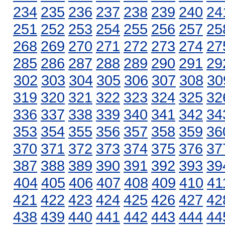
234
235
236
237
238
239
240
24
251
252
253
254
255
256
257
25
268
269
270
271
272
273
274
27
285
286
287
288
289
290
291
29
302
303
304
305
306
307
308
30
319
320
321
322
323
324
325
32
336
337
338
339
340
341
342
34
353
354
355
356
357
358
359
36
370
371
372
373
374
375
376
37
387
388
389
390
391
392
393
39
404
405
406
407
408
409
410
41
421
422
423
424
425
426
427
42
438
439
440
441
442
443
444
44