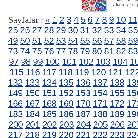
Gemilerin icra yo
yabancı uyruklu 
«
1
2
3
4
5
6
7
8
9
10
11
Sayfalar :
25
26
27
28
29
30
31
32
33
34
35
49
50
51
52
53
54
55
56
57
58
59
73
74
75
76
77
78
79
80
81
82
83
97
98
99
100
101
102
103
104
1
115
116
117
118
119
120
121
12
132
133
134
135
136
137
138
13
149
150
151
152
153
154
155
15
166
167
168
169
170
171
172
17
183
184
185
186
187
188
189
19
200
201
202
203
204
205
206
20
217
218
219
220
221
222
223
22