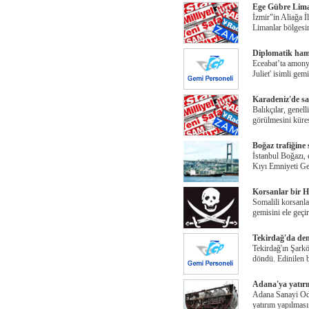
Ege Gübre Lima
İzmir"in Aliağa İ
Limanlar bölgesi
Diplomatik ham
Eceabat’ta amony
Juliet' isimli gem
Karadeniz'de sa
Balıkçılar, genel
görülmesini küre
Boğaz trafiğine s
İstanbul Boğazı, e
Kıyı Emniyeti Ge
Korsanlar bir Hi
Somalili korsanla
gemisini ele geçir
Tekirdağ'da de
Tekirdağ'ın Şarkö
döndü. Edinilen b
Adana'ya yatırı
Adana Sanayi O
yatırım yapılmas