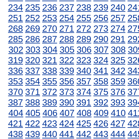
234
235
236
237
238
239
240
24
251
252
253
254
255
256
257
25
268
269
270
271
272
273
274
27
285
286
287
288
289
290
291
29
302
303
304
305
306
307
308
30
319
320
321
322
323
324
325
32
336
337
338
339
340
341
342
34
353
354
355
356
357
358
359
36
370
371
372
373
374
375
376
37
387
388
389
390
391
392
393
39
404
405
406
407
408
409
410
41
421
422
423
424
425
426
427
42
438
439
440
441
442
443
444
44