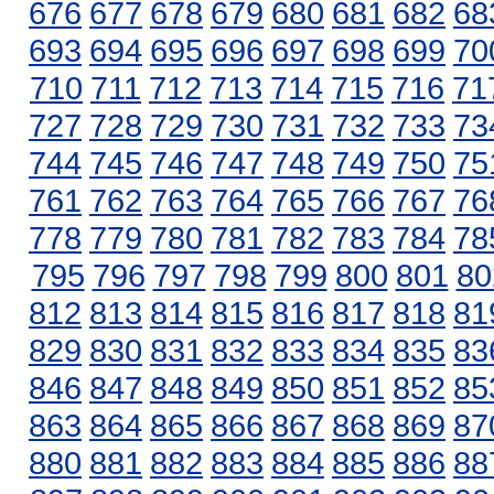
676
677
678
679
680
681
682
68
693
694
695
696
697
698
699
70
710
711
712
713
714
715
716
71
727
728
729
730
731
732
733
73
744
745
746
747
748
749
750
75
761
762
763
764
765
766
767
76
778
779
780
781
782
783
784
78
795
796
797
798
799
800
801
80
812
813
814
815
816
817
818
81
829
830
831
832
833
834
835
83
846
847
848
849
850
851
852
85
863
864
865
866
867
868
869
87
880
881
882
883
884
885
886
88