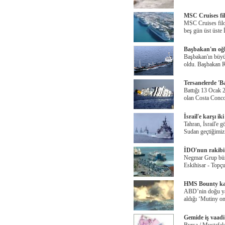
MSC Cruises fil
MSC Cruises filo
beş gün üst üste 
Başbakan'ın oğlu
Başbakan'ın büyü
oldu. Başbakan R
Tersanelerde 'B
Battığı 13 Ocak 
olan Costa Conco
İsrail'e karşı ik
Tahran, İsrail'e 
Sudan geçtiğimiz 
İDO'nun rakibi '
Negmar Grup büny
Eskihisar - Topçu
HMS Bounty kas
ABD’nin doğu ya
aldığı ‘Mutiny o
Gemide iş vaadi 