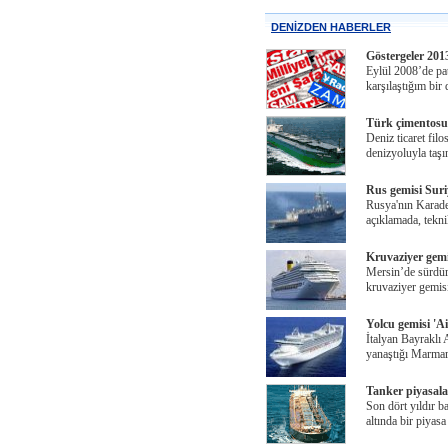
DENİZDEN HABERLER
Göstergeler 201
Eylül 2008’de pat
karşılaştığım bir
Türk çimentosun
Deniz ticaret fi
denizyoluyla taş
Rus gemisi Suri
Rusya'nın Karaden
açıklamada, tekn
Kruvaziyer gemi
Mersin’de sürdürü
kruvaziyer gemis
Yolcu gemisi 'A
İtalyan Bayraklı 
yanaştığı Marmar
Tanker piyasala
Son dört yıldır ba
altında bir piyasa