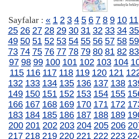
Bursa / Mustafak
umuduyla bekleye
«
1
2
3
4
5
6
7
8
9
10
11
Sayfalar :
25
26
27
28
29
30
31
32
33
34
35
49
50
51
52
53
54
55
56
57
58
59
73
74
75
76
77
78
79
80
81
82
83
97
98
99
100
101
102
103
104
1
115
116
117
118
119
120
121
12
132
133
134
135
136
137
138
13
149
150
151
152
153
154
155
15
166
167
168
169
170
171
172
17
183
184
185
186
187
188
189
19
200
201
202
203
204
205
206
20
217
218
219
220
221
222
223
22