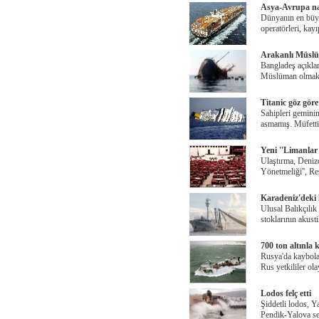
Asya-Avrupa na
Dünyanın en büyük
operatörleri, kayı
Arakanlı Müslüm
Bangladeş açıklar
Müslüman olmak 
Titanic göz gör
Sahipleri geminin
asmamış. Müfetti
Yeni ''Limanlar
Ulaştırma, Denizc
Yönetmeliği'', R
Karadeniz'deki 
Ulusal Balıkçılı
stoklarının akusti
700 ton altınla 
Rusya'da kaybolan
Rus yetkililer ola
Lodos felç etti
Şiddetli lodos, Ya
Pendik-Yalova se