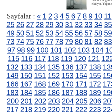
İstanbul Boğazı'n
etkiliyor. Yoğun 
«
1
2
3
4
5
6
7
8
9
10
11
Sayfalar :
25
26
27
28
29
30
31
32
33
34
35
49
50
51
52
53
54
55
56
57
58
59
73
74
75
76
77
78
79
80
81
82
83
97
98
99
100
101
102
103
104
1
115
116
117
118
119
120
121
12
132
133
134
135
136
137
138
13
149
150
151
152
153
154
155
15
166
167
168
169
170
171
172
17
183
184
185
186
187
188
189
19
200
201
202
203
204
205
206
20
217
218
219
220
221
222
223
22