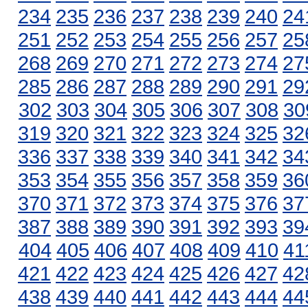
234
235
236
237
238
239
240
24
251
252
253
254
255
256
257
25
268
269
270
271
272
273
274
27
285
286
287
288
289
290
291
29
302
303
304
305
306
307
308
30
319
320
321
322
323
324
325
32
336
337
338
339
340
341
342
34
353
354
355
356
357
358
359
36
370
371
372
373
374
375
376
37
387
388
389
390
391
392
393
39
404
405
406
407
408
409
410
41
421
422
423
424
425
426
427
42
438
439
440
441
442
443
444
44