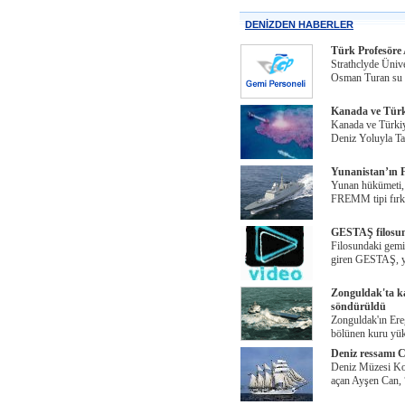
DENİZDEN HABERLER
Türk Profesöre 
Strathclyde Üniv
Osman Turan su b
Kanada ve Türki
Kanada ve Türkiy
Deniz Yoluyla Ta
Yunanistan’ın F
Yunan hükümeti, f
FREMM tipi fırka
GESTAŞ filosun
Filosundaki gemil
giren GESTAŞ, y
Zonguldak'ta ka
söndürüldü
Zonguldak'ın Ereğ
bölünen kuru yük
Deniz ressamı C
Deniz Müzesi Komu
açan Ayşen Can,