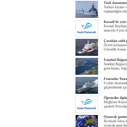
Türk donanmas
Türkiye kıyıları
cephaneliğine dö
Kocaeli’de yeni 
Kocaeli Büyükşeh
amacıyla 4 yeni 
Çocuklar sahil g
Devlet korumasınd
Güvenlik Arama
İstanbul Boğazı
İstanbul Boğazı'
gemi kazası, boğ
Fransızlar Yuna
9 yıldır ekonomik
güçlendirmek içi
Öğrenciler dipl
Muğla'nın Köyceği
şişelerle Köyceğ
Oyuncak gemin
İki küçük İskoç 
oyuncak gemi dün