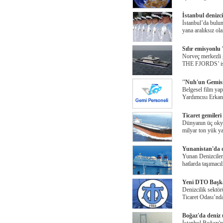
İstanbul denizcil
İstanbul’da bulun
yana aralıksız ol
Sıfır emisyonl
Norveç merkezli
THE FJORDS’ isim
''Nuh'un Gemisi
Belgesel film ya
Yardımcısı Erkan
Ticaret gemileri
Dünyanın üç okya
milyar ton yük ya
Yunanistan'da de
Yunan Denizciler
hatlarda taşımacı
Yeni DTO Başkan
Denizcilik sektö
Ticaret Odası’nd
Boğaz'da deniz u