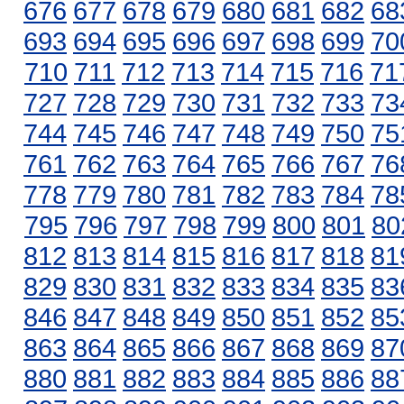
676
677
678
679
680
681
682
68
693
694
695
696
697
698
699
70
710
711
712
713
714
715
716
71
727
728
729
730
731
732
733
73
744
745
746
747
748
749
750
75
761
762
763
764
765
766
767
76
778
779
780
781
782
783
784
78
795
796
797
798
799
800
801
80
812
813
814
815
816
817
818
81
829
830
831
832
833
834
835
83
846
847
848
849
850
851
852
85
863
864
865
866
867
868
869
87
880
881
882
883
884
885
886
88