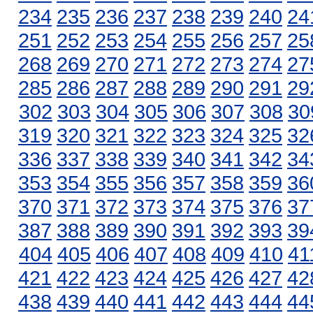
234
235
236
237
238
239
240
24
251
252
253
254
255
256
257
25
268
269
270
271
272
273
274
27
285
286
287
288
289
290
291
29
302
303
304
305
306
307
308
30
319
320
321
322
323
324
325
32
336
337
338
339
340
341
342
34
353
354
355
356
357
358
359
36
370
371
372
373
374
375
376
37
387
388
389
390
391
392
393
39
404
405
406
407
408
409
410
41
421
422
423
424
425
426
427
42
438
439
440
441
442
443
444
44