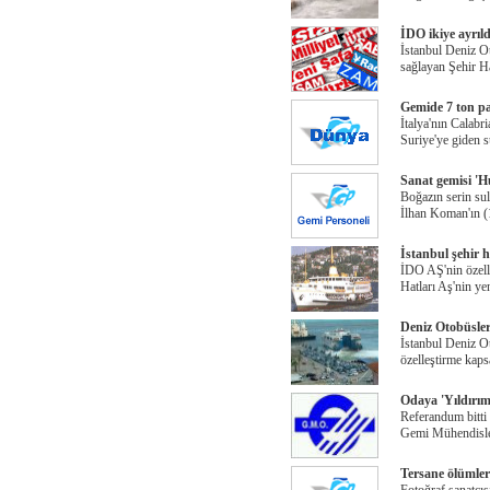
İDO ikiye ayrıld
İstanbul Deniz Ot
sağlayan Şehir Ha
Gemide 7 ton patl
İtalya'nın Calabr
Suriye'ye giden s
Sanat gemisi 'H
Boğazın serin sul
İlhan Koman'ın 
İstanbul şehir 
İDO AŞ'nin özell
Hatları Aş'nin y
Deniz Otobüsleri
İstanbul Deniz Ot
özelleştirme kaps
Odaya 'Yıldırım
Referandum bitti
Gemi Mühendisle
Tersane ölümleri