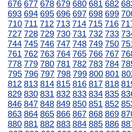
676
677
678
679
680
681
682
68
693
694
695
696
697
698
699
70
710
711
712
713
714
715
716
71
727
728
729
730
731
732
733
73
744
745
746
747
748
749
750
75
761
762
763
764
765
766
767
76
778
779
780
781
782
783
784
78
795
796
797
798
799
800
801
80
812
813
814
815
816
817
818
81
829
830
831
832
833
834
835
83
846
847
848
849
850
851
852
85
863
864
865
866
867
868
869
87
880
881
882
883
884
885
886
88