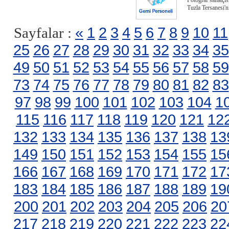
Fotoğraf sanatçı
Tuzla Tersanesi'n
«
1
2
3
4
5
6
7
8
9
10
11
Sayfalar :
25
26
27
28
29
30
31
32
33
34
35
49
50
51
52
53
54
55
56
57
58
59
73
74
75
76
77
78
79
80
81
82
83
97
98
99
100
101
102
103
104
1
115
116
117
118
119
120
121
12
132
133
134
135
136
137
138
13
149
150
151
152
153
154
155
15
166
167
168
169
170
171
172
17
183
184
185
186
187
188
189
19
200
201
202
203
204
205
206
20
217
218
219
220
221
222
223
22