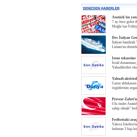
DENİZDEN HABERLER
Atatürk'ün yatı
7 ay önce gelen 
Muğla’nın Fethiye
Dev İtalyan Gem
İtalyan bandıralı
Limanı'na demirl
Irene teknesine
İsrail donanması,
Yahudilerden olu
Yahudi aktivistl
Gazze ablukasını
örgütlerinin org
Preveze Zaferi'
Ulu önder Atatür
sahip olmak” hede
Feribottaki araç
Yalova İskelesi'n
bulunan 3 kişi ku