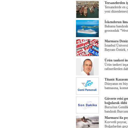
Tersanelerden i
Tersanelerde en ç
yeni düzenlemesiy
İskenderun lima
Bahama bandıralı,
grostonluk “West
Marmara Deniz
İstanbul Üniversi
Bayram Öztürk, s
Ürün tankeri inş
Ürün tankeri inşa
rafinerilerden dah
Titanic Kazasını
Dünyanın en büyü
batmasına, komut
Güverte reisi g
boğularak öldü
Bursa'nın Gemlik
bandıralı Burcum
Marmara'da poy
Kuvvetli poyraz,
Boğazlardan geç