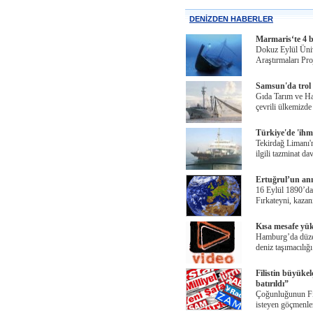
DENİZDEN HABERLER
Marmaris‘te 4 b
Dokuz Eylül Üniv
Araştırmaları Pr
Samsun'da trol i
Gıda Tarım ve Ha
çevrili ülkemizde 
Türkiye'de 'ihm
Tekirdağ Limanı'n
ilgili tazminat da
Ertuğrul’un anı
16 Eylül 1890’da
Fırkateyni, kazan
Kısa mesafe yük 
Hamburg’da düzen
deniz taşımacılığ
Filistin büyükel
batırıldı”
Çoğunluğunun Fil
isteyen göçmenler