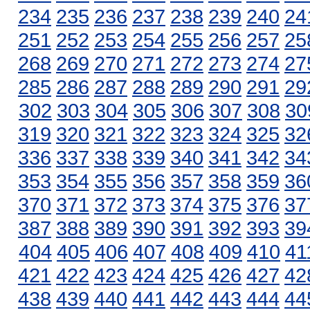
234
235
236
237
238
239
240
24
251
252
253
254
255
256
257
25
268
269
270
271
272
273
274
27
285
286
287
288
289
290
291
29
302
303
304
305
306
307
308
30
319
320
321
322
323
324
325
32
336
337
338
339
340
341
342
34
353
354
355
356
357
358
359
36
370
371
372
373
374
375
376
37
387
388
389
390
391
392
393
39
404
405
406
407
408
409
410
41
421
422
423
424
425
426
427
42
438
439
440
441
442
443
444
44