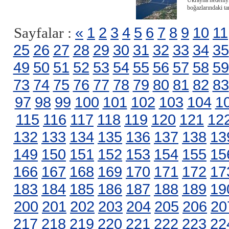
Ukrayna nedeniyl
boğazlarındaki t
«
1
2
3
4
5
6
7
8
9
10
11
Sayfalar :
25
26
27
28
29
30
31
32
33
34
35
49
50
51
52
53
54
55
56
57
58
59
73
74
75
76
77
78
79
80
81
82
83
97
98
99
100
101
102
103
104
1
115
116
117
118
119
120
121
12
132
133
134
135
136
137
138
13
149
150
151
152
153
154
155
15
166
167
168
169
170
171
172
17
183
184
185
186
187
188
189
19
200
201
202
203
204
205
206
20
217
218
219
220
221
222
223
22