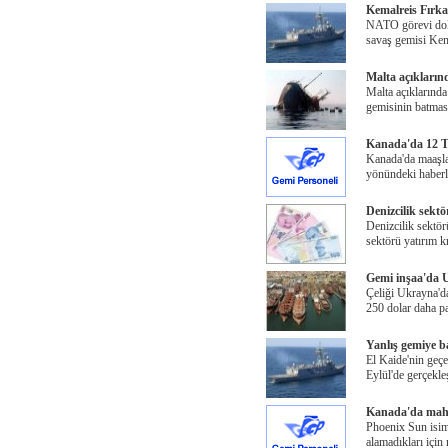
Kemalreis Fırk
NATO görevi dola
savaş gemisi Kem
Malta açıkların
Malta açıklarında
gemisinin batmas
Kanada'da 12 T
Kanada'da maaşla
yönündeki haberl
Denizcilik sektö
Denizcilik sektörü
sektörü yatırım k
Gemi inşaa'da 
Çeliği Ukrayna'da
250 dolar daha pa
Yanlış gemiye b
El Kaide'nin geçe
Eylül'de gerçekle
Kanada'da mahs
Phoenix Sun isiml
alamadıkları için