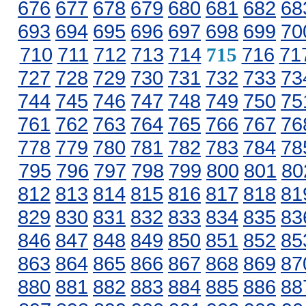
676
677
678
679
680
681
682
68
693
694
695
696
697
698
699
70
710
711
712
713
714
716
71
715
727
728
729
730
731
732
733
73
744
745
746
747
748
749
750
75
761
762
763
764
765
766
767
76
778
779
780
781
782
783
784
78
795
796
797
798
799
800
801
80
812
813
814
815
816
817
818
81
829
830
831
832
833
834
835
83
846
847
848
849
850
851
852
85
863
864
865
866
867
868
869
87
880
881
882
883
884
885
886
88