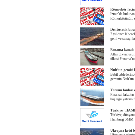
Römorkör faciası
İzmir’de bulunan
Römorkörünün, su
Denize atık bır
7 yıl önce Kocael
gemi ve sanayi k
Panama kanalı 
Atlas Okyanusu i
ülkesi Panama’nı
Nuh’un gemisi 
Babil tabletlerind
geminin Nuh’un 
Yatırım fonları 
Finansal krizden 
boşluğu yatırım f
Türkiye ''HAMB
Türkiye, dünyanın
Hamburg SMM Ul
Ukrayna krizi bo