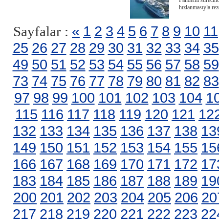
Pandemi sürecind
hızlanmasıyla rez
«
1
2
3
4
5
6
7
8
9
10
11
Sayfalar :
25
26
27
28
29
30
31
32
33
34
35
49
50
51
52
53
54
55
56
57
58
59
73
74
75
76
77
78
79
80
81
82
83
97
98
99
100
101
102
103
104
1
115
116
117
118
119
120
121
12
132
133
134
135
136
137
138
13
149
150
151
152
153
154
155
15
166
167
168
169
170
171
172
17
183
184
185
186
187
188
189
19
200
201
202
203
204
205
206
20
217
218
219
220
221
222
223
22