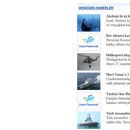
DENİZDEN HABERLER
Akdeniz'de içi 
İsrail, Akdeniz kı
ve ortaçağdan k
Dev tekneyi kar
Bursa'nın Karacab
balıkçı teknesi k
Helikopteri düş
Madagaskar'da de
düşen 57 yaşında
Mavi Vatan'a 3
Cumhurbaskanlig
milli imkanlari ile
Türkiye'den Mad
Dışişleri Bakanl
batması sebebiyle
Türk tersaneleri
Türk tersaneleri,
sahibi oldu. Ters