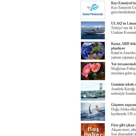
Kıyı Emniyeti'n
Kıyı Emniyeti G
görevlendirilmek 
ULAQ’ın Liman 
Türkiye’nin ilk 
Uzaktan Komutalı
Katar, ABD'deki
planlıyor
Katar'ın Amerika 
yatırım yapmayı p
Yat tersanesinde
Muğla'nın Fethiye
meydana gelen iş
Geminin iskele 
Anadolu Kavağı ö
nedeniyle İstanbu
Göçmen taşıyan 
Doğu Afrika ülke
kıyılarında 130 y
Füze gibi çıkan 
Akşam üzeri, altı
Son dönemdeki k