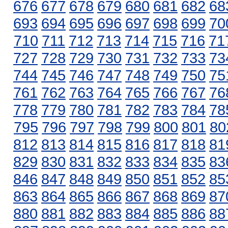
676
677
678
679
680
681
682
68
693
694
695
696
697
698
699
70
710
711
712
713
714
715
716
71
727
728
729
730
731
732
733
73
744
745
746
747
748
749
750
75
761
762
763
764
765
766
767
76
778
779
780
781
782
783
784
78
795
796
797
798
799
800
801
80
812
813
814
815
816
817
818
81
829
830
831
832
833
834
835
83
846
847
848
849
850
851
852
85
863
864
865
866
867
868
869
87
880
881
882
883
884
885
886
88