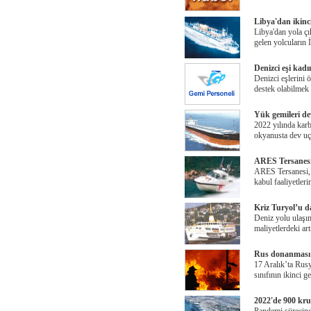
Libya'dan ikinci
Libya'dan yola çı
gelen yolcuların 
Denizci eşi kadı
Denizci eşlerini ö
destek olabilmek
Yük gemileri de
2022 yılında karb
okyanusta dev uç
ARES Tersanesi
ARES Tersanesi, 
kabul faaliyetleri
Kriz Turyol’u d
Deniz yolu ulaşı
maliyetlerdeki art
Rus donanması i
17 Aralık’ta Rusy
sınıfının ikinci g
2022'de 900 kruv