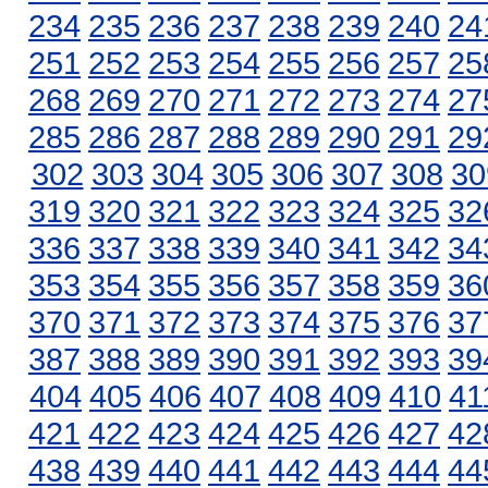
234
235
236
237
238
239
240
24
251
252
253
254
255
256
257
25
268
269
270
271
272
273
274
27
285
286
287
288
289
290
291
29
302
303
304
305
306
307
308
30
319
320
321
322
323
324
325
32
336
337
338
339
340
341
342
34
353
354
355
356
357
358
359
36
370
371
372
373
374
375
376
37
387
388
389
390
391
392
393
39
404
405
406
407
408
409
410
41
421
422
423
424
425
426
427
42
438
439
440
441
442
443
444
44