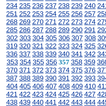
234
235
236
237
238
239
240
24
251
252
253
254
255
256
257
25
268
269
270
271
272
273
274
27
285
286
287
288
289
290
291
29
302
303
304
305
306
307
308
30
319
320
321
322
323
324
325
32
336
337
338
339
340
341
342
34
353
354
355
356
358
359
36
357
370
371
372
373
374
375
376
37
387
388
389
390
391
392
393
39
404
405
406
407
408
409
410
41
421
422
423
424
425
426
427
42
438
439
440
441
442
443
444
44