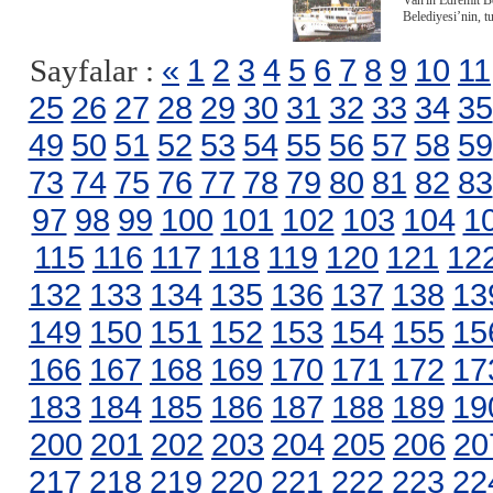
Van'ın Edremit Be
Belediyesi’nin, t
«
1
2
3
4
5
6
7
8
9
10
11
Sayfalar :
25
26
27
28
29
30
31
32
33
34
35
49
50
51
52
53
54
55
56
57
58
59
73
74
75
76
77
78
79
80
81
82
83
97
98
99
100
101
102
103
104
1
115
116
117
118
119
120
121
12
132
133
134
135
136
137
138
13
149
150
151
152
153
154
155
15
166
167
168
169
170
171
172
17
183
184
185
186
187
188
189
19
200
201
202
203
204
205
206
20
217
218
219
220
221
222
223
22