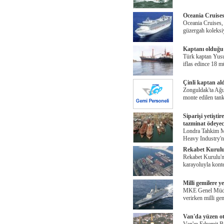
Oceania Cruises
Oceania Cruises,
güzergah koleks
Kaptanı olduğu 
Türk kaptan Yusuf
iflas edince 18 mü
Çinli kaptan al
Zonguldak'ta Ağu
monte edilen tan
Siparişi yetişt
tazminat ödeye
Londra Tahkim M
Heavy Industry'n
Rekabet Kurulu, 
Rekabet Kurulu'nu
karayoluyla kont
Milli gemilere y
MKE Genel Müdürü
verirken milli ge
Van'da yüzen ote