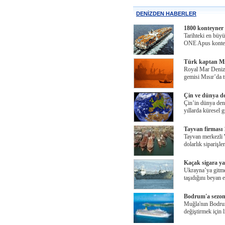
DENİZDEN HABERLER
1800 konteyner
Tarihteki en büyü
ONE Apus kontey
Türk kaptan Mı
Royal Mar Denizc
gemisi Mısır’da t
Çin ve dünya den
Çin’in dünya deni
yıllarda küresel
Tayvan firması 1
Tayvan merkezli 
dolarlık siparişle
Kaçak sigara ya
Ukrayna’ya gitme
taşıdığını beyan 
Bodrum'a sezonu
Muğla'nın Bodrum
değiştirmek için 