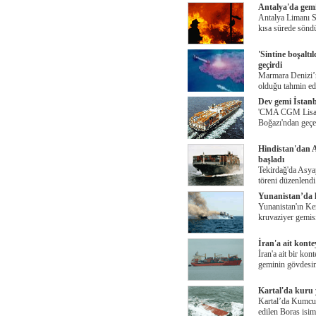
Antalya'da gem
Antalya Limanı S
kısa sürede sönd
'Sintine boşaltı
geçirdi
Marmara Denizi’n
olduğu tahmin edi
Dev gemi İstanb
'CMA CGM Lisa Ma
Boğazı'ndan geçe
Hindistan'dan A
başladı
Tekirdağ'da Asyap
töreni düzenlendi
Yunanistan’da 
Yunanistan'ın Ker
kruvaziyer gemis
İran'a ait kont
İran'a ait bir ko
geminin gövdesin
Kartal'da kuru 
Kartal’da Kumcula
edilen Boras isim