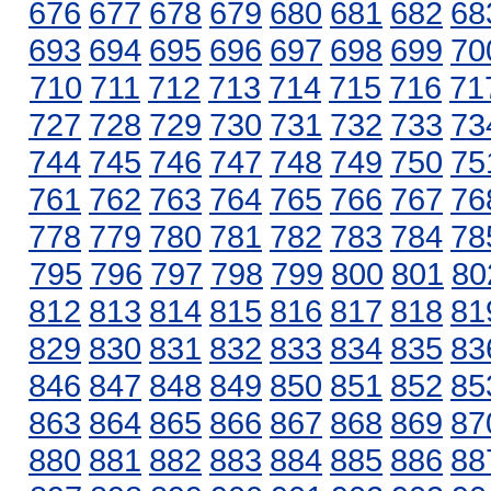
676
677
678
679
680
681
682
68
693
694
695
696
697
698
699
70
710
711
712
713
714
715
716
71
727
728
729
730
731
732
733
73
744
745
746
747
748
749
750
75
761
762
763
764
765
766
767
76
778
779
780
781
782
783
784
78
795
796
797
798
799
800
801
80
812
813
814
815
816
817
818
81
829
830
831
832
833
834
835
83
846
847
848
849
850
851
852
85
863
864
865
866
867
868
869
87
880
881
882
883
884
885
886
88