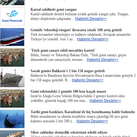
Kartal sahilinde gemi yangını
Kartal sahilinde demirli bulunan icralık gemide yangın çıktı. Yangın,
itfaiye ekiplerinin çalışmalar...
Haberin Devamı>>
Gemide 'teknoloji rüzgarı' ihracatta yüzde 100 artış getirdi
Türk tersaneleri teknolojiye ve kaliteye odaklandı, Avrupalı armatörler
Türkiye’ye yöneldi. Son 3 ay...
Haberin Devamı>>
'Türk gemi sanayi ciddi mesafeler katetti'
Bilim, Sanayi ve Teknoloji Bakanı Özlü, "Türk gemi sanayi, geçen
dönemlerde yan sanayisiyle, tersane...
Haberin Devamı>>
Sarah gemisi Balıkesir'e 2 bin 158 angus getirdi
Balıkesir'in Bandırma ilçesi'ne Hırvatistan'ın Rasa Limanı'ndan gemiyle 2
bin 158 angus getirildi. B...
Haberin Devamı>>
Gemi sökümdeki 2 gemide 100 kon kaçak mazot
İzmir'in Aliağa Gemi Söküm Bölgesi'ndeki 2 gemiyi kontrol eden
yetkililer, gümrük kaçağı 100 ton maz...
Haberin Devamı>>
Tarihi gemi batıkları, Karadeniz'de hiç bozulmamış halde bulundu
Bilim insanlarının su altında tesadüfen ortaya çıkardığı 60 ayrı gemi
kalıntısı arasında 2 bin 500 y...
Haberin Devamı>>
Siber saldırılar denizcilik sektörünü tehdit ediyor