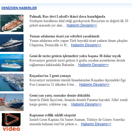
DENİZDEN HABERLER
Palmali, Rus devi Lukoil'e ikinci dava hazırlığında
Sözleşme kurallarını ihlal ettiği gerekçesiyle Rusya'nın en değerli ilk 10
şirketi arasında yer alan...
Haberin Devamı>>
Yunan adalarına ticari yat seferleri yasaklandı
Yunan adalarına sefer yapan Türk bayraklı ticari yatların liman çıkışları
Ulaştırma, Denizcilik ve H...
Haberin Devamı>>
Gemi ile turist getiren işletmelere yolcu başına 30 dolar teşvik
Kruvaziyer gemiyle turist getiren A grubu seyahat acentelerine destek
sağlanması hakkındaki Bakanlar...
Haberin Devamı>>
Kuşadası'na 3 gemi yanaştı
Kruvaziyer turizminin önemli limanlarından Kuşadası ilçesindeki Ege
Port Limanı'na 51 ülkeden 6 bin ...
Haberin Devamı>>
Gemi yan yattı, suntalar denize döküldü
İzmir'in Dikili İlçesi'nde, limanda demirli Panama bayraklı 'Allın' isimli
kargo gemisi, yükleme yap...
Haberin Devamı>>
Kaptanın evlilik teklifi sürprizi
İzmirli Gemi Kaptanı Ali Samet Ataman, Türkiye ile Güney Amerika
arasında bulunan özel bir şirkete a...
Haberin Devamı>>