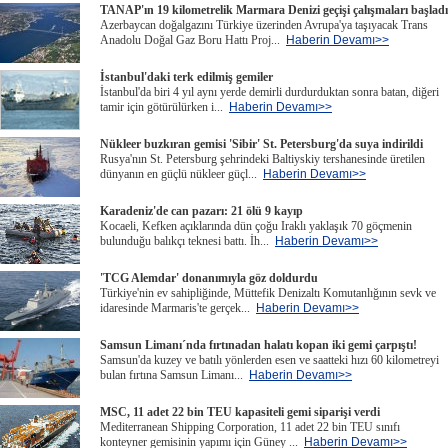
TANAP'ın 19 kilometrelik Marmara Denizi geçişi çalışmaları başladı
Azerbaycan doğalgazını Türkiye üzerinden Avrupa'ya taşıyacak Trans
Anadolu Doğal Gaz Boru Hattı Proj...
Haberin Devamı>>
İstanbul'daki terk edilmiş gemiler
İstanbul'da biri 4 yıl aynı yerde demirli durdurduktan sonra batan, diğeri
tamir için götürülürken i...
Haberin Devamı>>
Nükleer buzkıran gemisi 'Sibir' St. Petersburg'da suya indirildi
Rusya'nın St. Petersburg şehrindeki Baltiyskiy tershanesinde üretilen
dünyanın en güçlü nükleer güçl...
Haberin Devamı>>
Karadeniz'de can pazarı: 21 ölü 9 kayıp
Kocaeli, Kefken açıklarında dün çoğu Iraklı yaklaşık 70 göçmenin
bulunduğu balıkçı teknesi battı. İh...
Haberin Devamı>>
'TCG Alemdar' donanımıyla göz doldurdu
Türkiye'nin ev sahipliğinde, Müttefik Denizaltı Komutanlığının sevk ve
idaresinde Marmaris'te gerçek...
Haberin Devamı>>
Samsun Limanı´nda fırtınadan halatı kopan iki gemi çarpıştı!
Samsun'da kuzey ve batılı yönlerden esen ve saatteki hızı 60 kilometreyi
bulan fırtına Samsun Limanı...
Haberin Devamı>>
MSC, 11 adet 22 bin TEU kapasiteli gemi siparişi verdi
Mediterranean Shipping Corporation, 11 adet 22 bin TEU sınıfı
konteyner gemisinin yapımı için Güney ...
Haberin Devamı>>