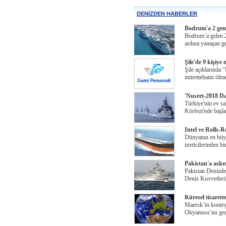
DENİZDEN HABERLER
Bodrum'a 2 gemiy
Bodrum’a gelen 2 
ardına yanaşan g
Şile'de 9 kişiye
Şile açıklarında 
mürettebatın ölme
'Nusret-2018 Da
Türkiye'nin ev sa
Körfezi'nde başl
Intel ve Rolls-R
Dünyanın en büyük
üreticilerinden bi
Pakistan'a asker
Pakistan Denizde 
Deniz Kuvvetleri
Küresel ticarett
Maersk’in kontey
Okyanusu’nu geçm