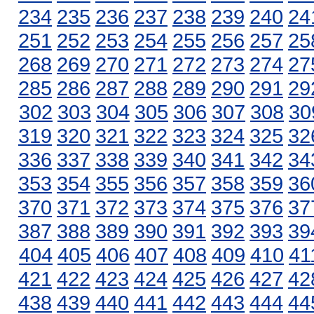
234
235
236
237
238
239
240
24
251
252
253
254
255
256
257
25
268
269
270
271
272
273
274
27
285
286
287
288
289
290
291
29
302
303
304
305
306
307
308
30
319
320
321
322
323
324
325
32
336
337
338
339
340
341
342
34
353
354
355
356
357
358
359
36
370
371
372
373
374
375
376
37
387
388
389
390
391
392
393
39
404
405
406
407
408
409
410
41
421
422
423
424
425
426
427
42
438
439
440
441
442
443
444
44