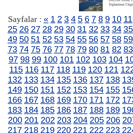
İMEAK Deniz Tica
Toplantının Ulaş
«
1
2
3
4
5
6
7
8
9
10
11
Sayfalar :
25
26
27
28
29
30
31
32
33
34
35
49
50
51
52
53
54
55
56
57
58
59
73
74
75
76
77
78
79
80
81
82
83
97
98
99
100
101
102
103
104
1
115
116
117
118
119
120
121
12
132
133
134
135
136
137
138
13
149
150
151
152
153
154
155
15
166
167
168
169
170
171
172
17
183
184
185
186
187
188
189
19
200
201
202
203
204
205
206
20
217
218
219
220
221
222
223
22