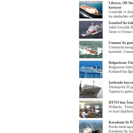
Liberya, Off Sh
kuruyor
Gemicilik ve deni
bu alanlardaki od
İstanbul’da balı
Sahil Güvenlik K
Tarım ve Orman
Umman'da gemi b
Umman'da kasırga 
kurtarıldı. Umman
Bulgaristan-Tür
Bulgaristan hüküm
Kırklareli'nin İğ
Şarbonlu hayvan
Ahırkapı'da 20 g
'İspanya'ya gidec
HTTO'dan İstanb
Hollanda - Türki
ve ticari ilişkileri
Karadeniz’de Pa
Hurda metal taşı
Karadeniz’de, kıy