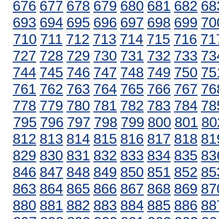
676
677
678
679
680
681
682
68
693
694
695
696
697
698
699
70
710
711
712
713
714
715
716
71
727
728
729
730
731
732
733
73
744
745
746
747
748
749
750
75
761
762
763
764
765
766
767
76
778
779
780
781
782
783
784
78
795
796
797
798
799
800
801
80
812
813
814
815
816
817
818
81
829
830
831
832
833
834
835
83
846
847
848
849
850
851
852
85
863
864
865
866
867
868
869
87
880
881
882
883
884
885
886
88