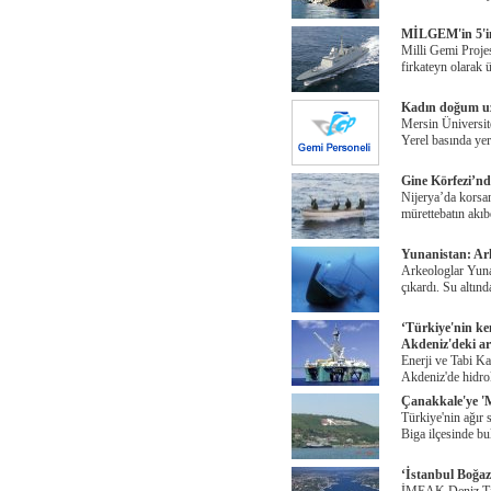
MİLGEM'in 5'inc
Milli Gemi Projes
firkateyn olarak 
Kadın doğum uzm
Mersin Üniversite
Yerel basında yer
Gine Körfezi’nde
Nijerya’da korsan
mürettebatın akıbe
Yunanistan: Ark
Arkeologlar Yunan
çıkardı. Su altın
‘Türkiye'nin ke
Akdeniz'deki ar
Enerji ve Tabi 
Akdeniz'de hidro
Çanakkale'ye 'M
Türkiye'nin ağır
Biga ilçesinde bu
‘İstanbul Boğaz