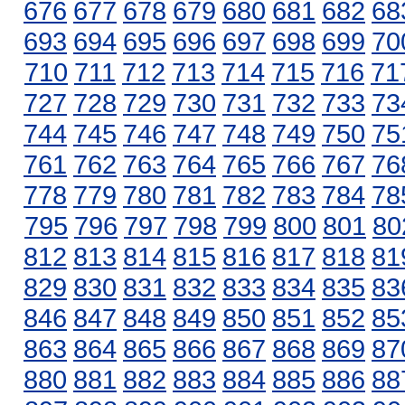
676
677
678
679
680
681
682
68
693
694
695
696
697
698
699
70
710
711
712
713
714
715
716
71
727
728
729
730
731
732
733
73
744
745
746
747
748
749
750
75
761
762
763
764
765
766
767
76
778
779
780
781
782
783
784
78
795
796
797
798
799
800
801
80
812
813
814
815
816
817
818
81
829
830
831
832
833
834
835
83
846
847
848
849
850
851
852
85
863
864
865
866
867
868
869
87
880
881
882
883
884
885
886
88