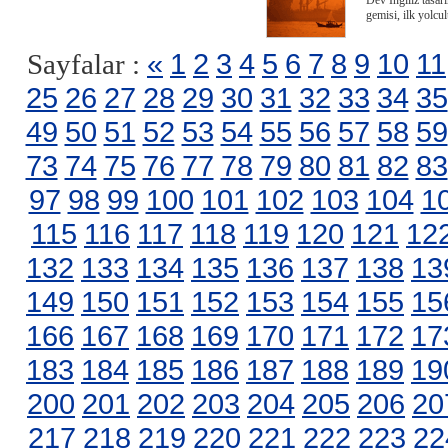
Dev İngiliz tasar
gemisi, ilk yolcu
«
1
2
3
4
5
6
7
8
9
10
11
Sayfalar :
25
26
27
28
29
30
31
32
33
34
35
49
50
51
52
53
54
55
56
57
58
59
73
74
75
76
77
78
79
80
81
82
83
97
98
99
100
101
102
103
104
1
115
116
117
118
119
120
121
12
132
133
134
135
136
137
138
13
149
150
151
152
153
154
155
15
166
167
168
169
170
171
172
17
183
184
185
186
187
188
189
19
200
201
202
203
204
205
206
20
217
218
219
220
221
222
223
22