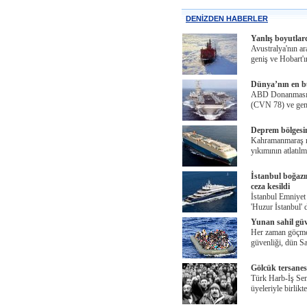
DENİZDEN HABERLER
Yanlış boyutlar
Avustralya'nın a
geniş ve Hobart'
Dünya’nın en b
ABD Donanması’n
(CVN 78) ve gem
Deprem bölgesin
Kahramanmaraş me
yıkımının atlatıl
İstanbul boğazı
ceza kesildi
İstanbul Emniyet 
'Huzur İstanbul' 
Yunan sahil gü
Her zaman göçmen
güvenliği, dün S
Gölcük tersanesi
Türk Harb-İş Sen
üyeleriyle birlik