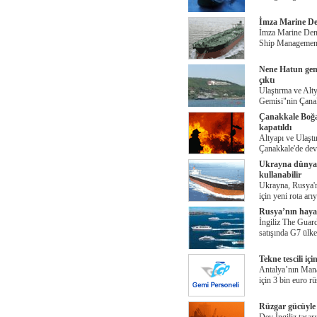
İmza Marine Den
İmza Marine Deni
Ship Management 
Nene Hatun gemi
çıktı
Ulaştırma ve Alt
Gemisi"nin Çana
Çanakkale Boğaz
kapatıldı
Altyapı ve Ulaştır
Çanakkale'de dev
Ukrayna dünyaya 
kullanabilir
Ukrayna, Rusya'n
için yeni rota arı
Rusya’nın hayal
İngiliz The Guardi
satışında G7 ülke
Tekne tescili i
Antalya’nın Manav
için 3 bin euro rü
Rüzgar gücüyle ç