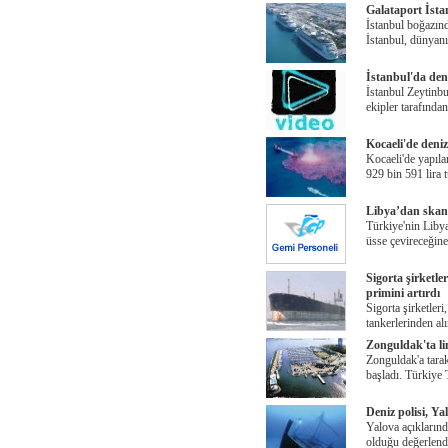
Galataport İsta
İstanbul boğazınd
İstanbul, dünyanı
İstanbul'da den
İstanbul Zeytinbu
ekipler tarafından
Kocaeli'de deniz
Kocaeli'de yapıla
929 bin 591 lira 
Libya’dan skand
Türkiye'nin Libya
üsse çevireceğine
Sigorta şirketle
primini artırdı
Sigorta şirketler
tankerlerinden al
Zonguldak'ta li
Zonguldak'a tarak
başladı. Türkiye
Deniz polisi, Ya
Yalova açıklarında
olduğu değerlendi