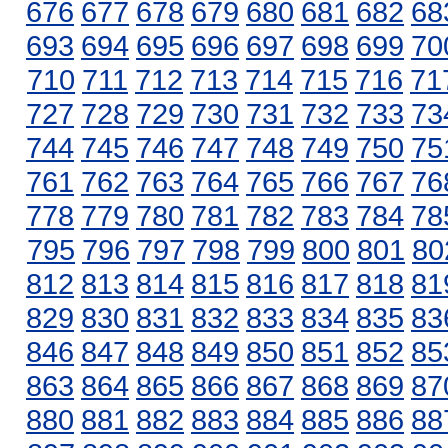
676
677
678
679
680
681
682
68
693
694
695
696
697
698
699
70
710
711
712
713
714
715
716
71
727
728
729
730
731
732
733
73
744
745
746
747
748
749
750
75
761
762
763
764
765
766
767
76
778
779
780
781
782
783
784
78
795
796
797
798
799
800
801
80
812
813
814
815
816
817
818
81
829
830
831
832
833
834
835
83
846
847
848
849
850
851
852
85
863
864
865
866
867
868
869
87
880
881
882
883
884
885
886
88