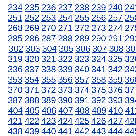
234
235
236
237
238
239
240
24
251
252
253
254
255
256
257
25
268
269
270
271
272
273
274
27
285
286
287
288
289
290
291
29
302
303
304
305
306
307
308
30
319
320
321
322
323
324
325
32
336
337
338
339
340
341
342
34
353
354
355
356
357
358
359
36
370
371
372
373
374
375
376
37
387
388
389
390
391
392
393
39
404
405
406
407
408
409
410
41
421
422
423
424
425
426
427
42
438
439
440
441
442
443
444
44