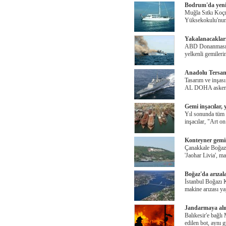
Bodrum'da yeni n
Muğla Sıtkı Koç
Yüksekokulu'nu
Yakalanacakların
ABD Donanması P
yelkenli gemileri
Anadolu Tersane
Tasarım ve inşası
AL DOHA askeri 
Gemi inşacılar, 
Yıl sonunda tüm 
inşacılar, "Art o
Konteyner gemis
Çanakkale Boğazı
'Jaohar Livia', ma
Boğaz'da arızal
İstanbul Boğazı 
makine arızası ya
Jandarmaya alın
Balıkesir'e bağlı
edilen bot, aynı 