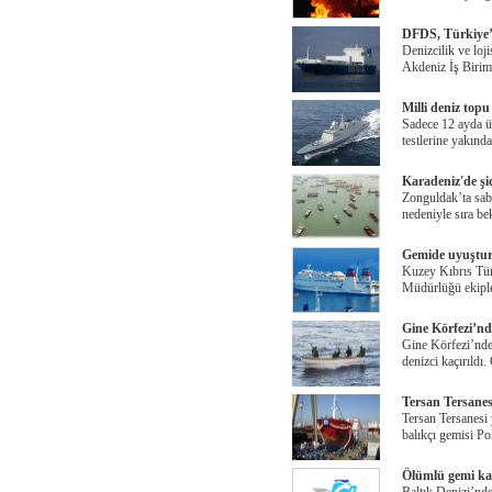
DFDS, Türkiye’
Denizcilik ve loj
Akdeniz İş Birimi
Milli deniz topu
Sadece 12 ayda ür
testlerine yakınd
Karadeniz'de şid
Zonguldak’ta saba
nedeniyle sıra be
Gemide uyuştur
Kuzey Kıbrıs Tür
Müdürlüğü ekiple
Gine Körfezi’nde
Gine Körfezi’nde
denizci kaçırıldı
Tersan Tersanes
Tersan Tersanesi 
balıkçı gemisi Po
Ölümlü gemi kaz