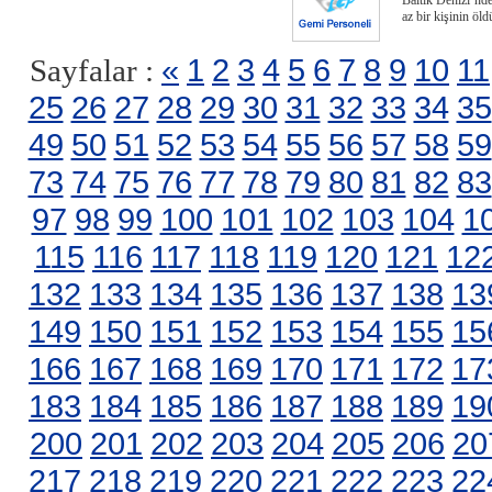
Baltık Denizi’nd
az bir kişinin öl
«
1
2
3
4
5
6
7
8
9
10
11
Sayfalar :
25
26
27
28
29
30
31
32
33
34
35
49
50
51
52
53
54
55
56
57
58
59
73
74
75
76
77
78
79
80
81
82
83
97
98
99
100
101
102
103
104
1
115
116
117
118
119
120
121
12
132
133
134
135
136
137
138
13
149
150
151
152
153
154
155
15
166
167
168
169
170
171
172
17
183
184
185
186
187
188
189
19
200
201
202
203
204
205
206
20
217
218
219
220
221
222
223
22