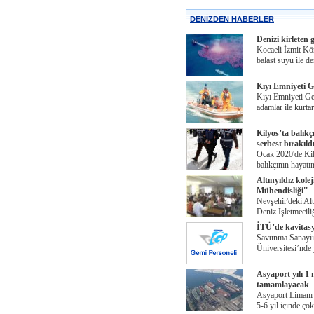
DENİZDEN HABERLER
Denizi kirleten 
Kocaeli İzmit Kör
balast suyu ile de
Kıyı Emniyeti 
Kıyı Emniyeti Ge
adamlar ile kurta
Kilyos’ta balıkç
serbest bırakıld
Ocak 2020'de Kily
balıkçının hayatı
Altınyıldız kole
Mühendisliği''
Nevşehir'deki Al
Deniz İşletmecili
İTÜ’de kavitasy
Savunma Sanayii 
Üniversitesi’nde
Asyaport yılı 1
tamamlayacak
Asyaport Limanı
5-6 yıl içinde ço