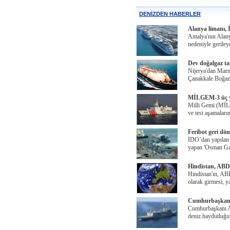
DENİZDEN HABERLER
Alanya limanı, İs
Antalya'nın Alanya
nedeniyle gerile
Dev doğalgaz ta
Nijerya'dan Marm
Çanakkale Boğazı 
MİLGEM-3 üç yı
Milli Gemi (MİL
ve test aşamalar
Feribot geri dön
İDO’dan yapılan 
yapan 'Osman Gaz
Hindistan, ABD 
Hindistan'ın, ABD
olarak girmesi, y
Cumhurbaşkanı G
Cumhurbaşkanı Ab
deniz haydutluğu