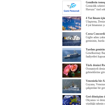
Gemilerin tomogr
Gemicilik sektör
Havuzu” özel sek
4 Yat limanı içi
Ulaştırma, Deniz
4 yat limanının y
Costa Concordi
Giglio adası yak
gemisinin, hurda h
Yardım gemisini
Genelkurmay Başk
faaliyetleri kaps
Türk denizci Ru
Osmaniyeli denizc
geleneklerine gö
Venezüela bir A
Guyana, Venezuel
çalıştırılan bir 
Geri dönüşüm de
Okyanus ve deniz
yüzdüğü tahmin e