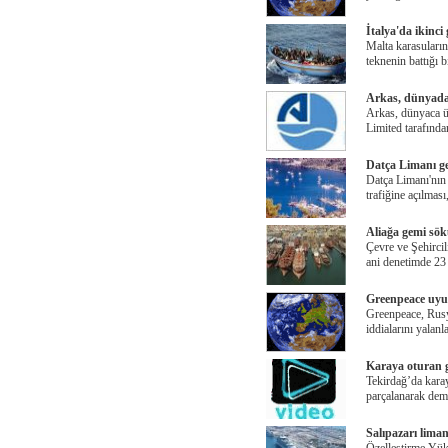
İtalya'da ikinci 
Malta karasuların
teknenin battığı b
Arkas, dünyada
Arkas, dünyaca ü
Limited tarafınd
Datça Limanı gem
Datça Limanı'nın
trafiğine açılması
Aliağa gemi sökü
Çevre ve Şehirci
ani denetimde 23 
Greenpeace uyuş
Greenpeace, Rusy
iddialarını yalanl
Karaya oturan g
Tekirdağ’da karay
parçalanarak demi
Salıpazarı lima