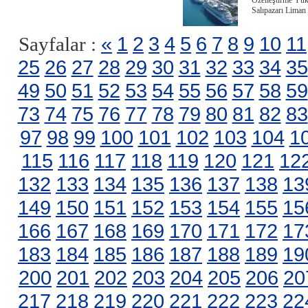
Özelleştirme Yüks
Salıpazarı Liman 
«
1
2
3
4
5
6
7
8
9
10
11
Sayfalar :
25
26
27
28
29
30
31
32
33
34
35
49
50
51
52
53
54
55
56
57
58
59
73
74
75
76
77
78
79
80
81
82
83
97
98
99
100
101
102
103
104
1
115
116
117
118
119
120
121
12
132
133
134
135
136
137
138
13
149
150
151
152
153
154
155
15
166
167
168
169
170
171
172
17
183
184
185
186
187
188
189
19
200
201
202
203
204
205
206
20
217
218
219
220
221
222
223
22