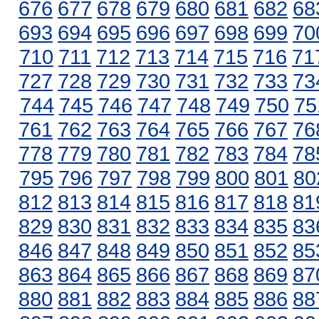
676
677
678
679
680
681
682
68
693
694
695
696
697
698
699
70
710
711
712
713
714
715
716
71
727
728
729
730
731
732
733
73
744
745
746
747
748
749
750
75
761
762
763
764
765
766
767
76
778
779
780
781
782
783
784
78
795
796
797
798
799
800
801
80
812
813
814
815
816
817
818
81
829
830
831
832
833
834
835
83
846
847
848
849
850
851
852
85
863
864
865
866
867
868
869
87
880
881
882
883
884
885
886
88