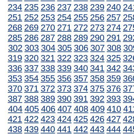
234
235
236
237
238
239
240
24
251
252
253
254
255
256
257
25
268
269
270
271
272
273
274
27
285
286
287
288
289
290
291
29
302
303
304
305
306
307
308
30
319
320
321
322
323
324
325
32
336
337
338
339
340
341
342
34
353
354
355
356
357
358
359
36
370
371
372
373
374
375
376
37
387
388
389
390
391
392
393
39
404
405
406
407
408
409
410
41
421
422
423
424
425
426
427
42
438
439
440
441
442
443
444
44