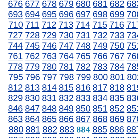
676
677
678
679
680
681
682
68
693
694
695
696
697
698
699
70
710
711
712
713
714
715
716
71
727
728
729
730
731
732
733
73
744
745
746
747
748
749
750
75
761
762
763
764
765
766
767
76
778
779
780
781
782
783
784
78
795
796
797
798
799
800
801
80
812
813
814
815
816
817
818
81
829
830
831
832
833
834
835
83
846
847
848
849
850
851
852
85
863
864
865
866
867
868
869
87
880
881
882
883
885
886
88
884