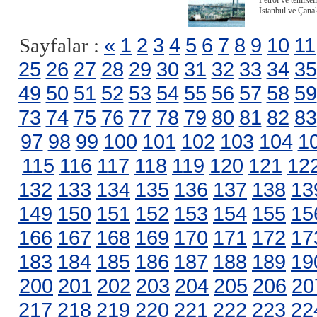
Petrol ve tehlike
İstanbul ve Çana
«
1
2
3
4
5
6
7
8
9
10
11
Sayfalar :
25
26
27
28
29
30
31
32
33
34
35
49
50
51
52
53
54
55
56
57
58
59
73
74
75
76
77
78
79
80
81
82
83
97
98
99
100
101
102
103
104
1
115
116
117
118
119
120
121
12
132
133
134
135
136
137
138
13
149
150
151
152
153
154
155
15
166
167
168
169
170
171
172
17
183
184
185
186
187
188
189
19
200
201
202
203
204
205
206
20
217
218
219
220
221
222
223
22