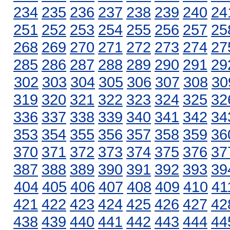
234
235
236
237
238
239
240
24
251
252
253
254
255
256
257
25
268
269
270
271
272
273
274
27
285
286
287
288
289
290
291
29
302
303
304
305
306
307
308
30
319
320
321
322
323
324
325
32
336
337
338
339
340
341
342
34
353
354
355
356
357
358
359
36
370
371
372
373
374
375
376
37
387
388
389
390
391
392
393
39
404
405
406
407
408
409
410
41
421
422
423
424
425
426
427
42
438
439
440
441
442
443
444
44