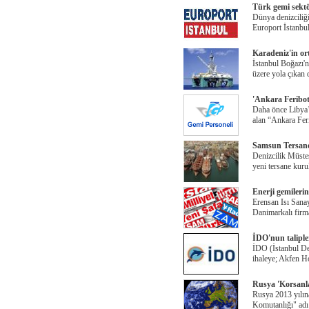
Türk gemi sektö
Dünya denizciliğin
Europort İstanbul
Karadeniz'in ort
İstanbul Boğazı'
üzere yola çıkan
'Ankara Feribot
Daha önce Libya’
alan “Ankara Feri
Samsun Tersanel
Denizcilik Müste
yeni tersane kuru
Enerji gemilerine
Erensan Isı Sanay
Danimarkalı firma
İDO'nun talipler
İDO (İstanbul Den
ihaleye; Akfen H
Rusya 'Korsanla
Rusya 2013 yılı
Komutanlığı" adı 