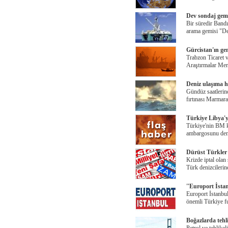
Dev sondaj gemi
Bir süredir Bandı
arama gemisi "D
Gürcistan'ın gemi
Trabzon Ticaret 
Araştırmalar Me
Deniz ulaşıma h
Gündüz saatlerind
fırtınası Marmar
Türkiye Libya'y
Türkiye'nin BM k
ambargosunu den
Dürüst Türkler Ç
Krizde iptal olan
Türk denizcilerin
''Europort İsta
Europort İstanbul
önemli Türkiye fu
Boğazlarda tehli