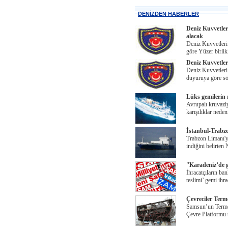
DENİZDEN HABERLER
Deniz Kuvvetle
alacak
Deniz Kuvvetleri 
göre Yüzer birlik
Deniz Kuvvetler
Deniz Kuvvetleri 
duyuruya göre sö
Lüks gemilerin 
Avrupalı kruvaziy
karışılıklar neden
İstanbul-Trabzo
Trabzon Limanı'yl
indiğini belirten
''Karadeniz’de g
İhracatçıların ba
teslimi’ gemi ihr
Çevreciler Terme
Samsun’un Terme 
Çevre Platformu ü