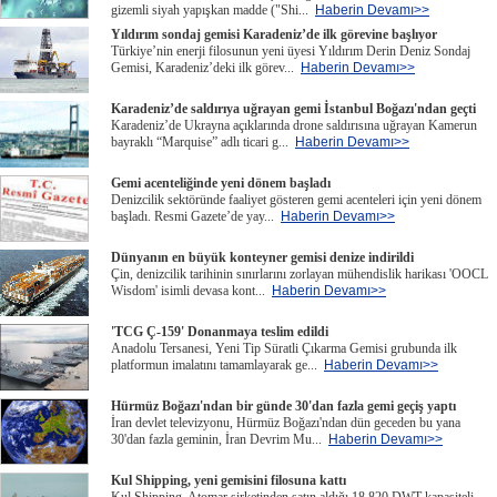
gizemli siyah yapışkan madde ("Shi...
Haberin Devamı>>
Yıldırım sondaj gemisi Karadeniz’de ilk görevine başlıyor
Türkiye’nin enerji filosunun yeni üyesi Yıldırım Derin Deniz Sondaj
Gemisi, Karadeniz’deki ilk görev...
Haberin Devamı>>
Karadeniz’de saldırıya uğrayan gemi İstanbul Boğazı'ndan geçti
Karadeniz’de Ukrayna açıklarında drone saldırısına uğrayan Kamerun
bayraklı “Marquise” adlı ticari g...
Haberin Devamı>>
Gemi acenteliğinde yeni dönem başladı
Denizcilik sektöründe faaliyet gösteren gemi acenteleri için yeni dönem
başladı. Resmi Gazete’de yay...
Haberin Devamı>>
Dünyanın en büyük konteyner gemisi denize indirildi
Çin, denizcilik tarihinin sınırlarını zorlayan mühendislik harikası 'OOCL
Wisdom' isimli devasa kont...
Haberin Devamı>>
'TCG Ç-159' Donanmaya teslim edildi
Anadolu Tersanesi, Yeni Tip Süratli Çıkarma Gemisi grubunda ilk
platformun imalatını tamamlayarak ge...
Haberin Devamı>>
Hürmüz Boğazı'ndan bir günde 30'dan fazla gemi geçiş yaptı
İran devlet televizyonu, Hürmüz Boğazı'ndan dün geceden bu yana
30'dan fazla geminin, İran Devrim Mu...
Haberin Devamı>>
Kul Shipping, yeni gemisini filosuna kattı