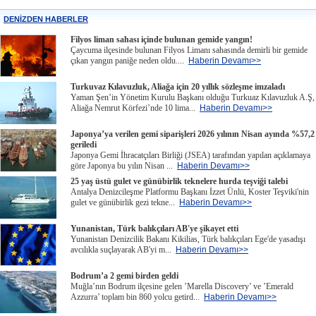
DENİZDEN HABERLER
Filyos liman sahası içinde bulunan gemide yangın!
Çaycuma ilçesinde bulunan Filyos Limanı sahasında demirli bir gemide
çıkan yangın paniğe neden oldu....
Haberin Devamı>>
Turkuvaz Kılavuzluk, Aliağa için 20 yıllık sözleşme imzaladı
Yaman Şen’in Yönetim Kurulu Başkanı olduğu Turkuaz Kılavuzluk A.Ş,
Aliağa Nemrut Körfezi’nde 10 lima...
Haberin Devamı>>
Japonya’ya verilen gemi siparişleri 2026 yılının Nisan ayında %57,2
geriledi
Japonya Gemi İhracatçıları Birliği (JSEA) tarafından yapılan açıklamaya
göre Japonya bu yılın Nisan ...
Haberin Devamı>>
25 yaş üstü gulet ve günübirlik teknelere hurda teşviği talebi
Antalya Denizcileşme Platformu Başkanı İzzet Ünlü, Koster Teşviki'nin
gulet ve günübirlik gezi tekne...
Haberin Devamı>>
Yunanistan, Türk balıkçıları AB'ye şikayet etti
Yunanistan Denizcilik Bakanı Kikilias, Türk balıkçıları Ege'de yasadışı
avcılıkla suçlayarak AB'yi m...
Haberin Devamı>>
Bodrum’a 2 gemi birden geldi
Muğla’nın Bodrum ilçesine gelen ’Marella Discovery’ ve ’Emerald
Azzurra’ toplam bin 860 yolcu getird...
Haberin Devamı>>