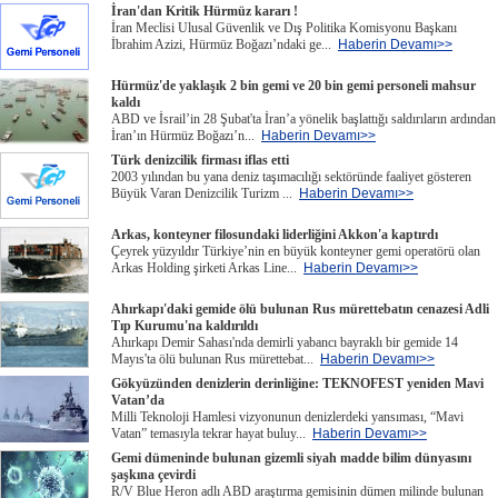
İran'dan Kritik Hürmüz kararı !
İran Meclisi Ulusal Güvenlik ve Dış Politika Komisyonu Başkanı
İbrahim Azizi, Hürmüz Boğazı’ndaki ge...
Haberin Devamı>>
Hürmüz'de yaklaşık 2 bin gemi ve 20 bin gemi personeli mahsur
kaldı
ABD ve İsrail’in 28 Şubat'ta İran’a yönelik başlattığı saldırıların ardından
İran’ın Hürmüz Boğazı’n...
Haberin Devamı>>
Türk denizcilik firması iflas etti
2003 yılından bu yana deniz taşımacılığı sektöründe faaliyet gösteren
Büyük Varan Denizcilik Turizm ...
Haberin Devamı>>
Arkas, konteyner filosundaki liderliğini Akkon'a kaptırdı
Çeyrek yüzyıldır Türkiye’nin en büyük konteyner gemi operatörü olan
Arkas Holding şirketi Arkas Line...
Haberin Devamı>>
Ahırkapı'daki gemide ölü bulunan Rus mürettebatın cenazesi Adli
Tıp Kurumu'na kaldırıldı
Ahırkapı Demir Sahası'nda demirli yabancı bayraklı bir gemide 14
Mayıs'ta ölü bulunan Rus mürettebat...
Haberin Devamı>>
Gökyüzünden denizlerin derinliğine: TEKNOFEST yeniden Mavi
Vatan’da
Milli Teknoloji Hamlesi vizyonunun denizlerdeki yansıması, “Mavi
Vatan” temasıyla tekrar hayat buluy...
Haberin Devamı>>
Gemi dümeninde bulunan gizemli siyah madde bilim dünyasını
şaşkına çevirdi
R/V Blue Heron adlı ABD araştırma gemisinin dümen milinde bulunan