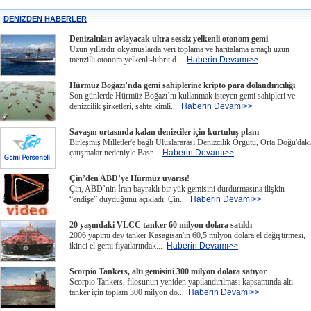
DENİZDEN HABERLER
Denizaltıları avlayacak ultra sessiz yelkenli otonom gemi
Uzun yıllardır okyanuslarda veri toplama ve haritalama amaçlı uzun
menzilli otonom yelkenli-hibrit d...
Haberin Devamı>>
Hürmüz Boğazı’nda gemi sahiplerine kripto para dolandırıcılığı
Son günlerde Hürmüz Boğazı’nı kullanmak isteyen gemi sahipleri ve
denizcilik şirketleri, sahte kimli...
Haberin Devamı>>
Savaşın ortasında kalan denizciler için kurtuluş planı
Birleşmiş Milletler'e bağlı Uluslararası Denizcilik Örgütü, Orta Doğu'daki
çatışmalar nedeniyle Basr...
Haberin Devamı>>
Çin’den ABD’ye Hürmüz uyarısı!
Çin, ABD’nin İran bayraklı bir yük gemisini durdurmasına ilişkin
“endişe” duyduğunu açıkladı. Çin...
Haberin Devamı>>
20 yaşındaki VLCC tanker 60 milyon dolara satıldı
2006 yapımı dev tanker Kasagisan'ın 60,5 milyon dolara el değiştirmesi,
ikinci el gemi fiyatlarındak...
Haberin Devamı>>
Scorpio Tankers, altı gemisini 300 milyon dolara satıyor
Scorpio Tankers, filosunun yeniden yapılandırılması kapsamında altı
tanker için toplam 300 milyon do...
Haberin Devamı>>