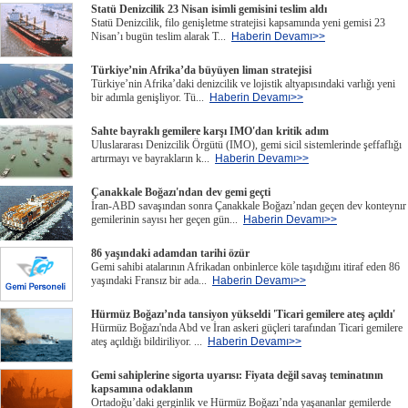
Statü Denizcilik 23 Nisan isimli gemisini teslim aldı
Statü Denizcilik, filo genişletme stratejisi kapsamında yeni gemisi 23
Nisan’ı bugün teslim alarak T...
Haberin Devamı>>
Türkiye’nin Afrika’da büyüyen liman stratejisi
Türkiye’nin Afrika’daki denizcilik ve lojistik altyapısındaki varlığı yeni
bir adımla genişliyor. Tü...
Haberin Devamı>>
Sahte bayraklı gemilere karşı IMO'dan kritik adım
Uluslararası Denizcilik Örgütü (IMO), gemi sicil sistemlerinde şeffaflığı
artırmayı ve bayrakların k...
Haberin Devamı>>
Çanakkale Boğazı'ndan dev gemi geçti
İran-ABD savaşından sonra Çanakkale Boğazı’ndan geçen dev konteynır
gemilerinin sayısı her geçen gün...
Haberin Devamı>>
86 yaşındaki adamdan tarihi özür
Gemi sahibi atalarının Afrikadan onbinlerce köle taşıdığını itiraf eden 86
yaşındaki Fransız bir ada...
Haberin Devamı>>
Hürmüz Boğazı’nda tansiyon yükseldi 'Ticari gemilere ateş açıldı'
Hürmüz Boğazı'nda Abd ve İran askeri güçleri tarafından Ticari gemilere
ateş açıldığı bildiriliyor. ...
Haberin Devamı>>
Gemi sahiplerine sigorta uyarısı: Fiyata değil savaş teminatının
kapsamına odaklanın
Ortadoğu’daki gerginlik ve Hürmüz Boğazı’nda yaşananlar gemilerde