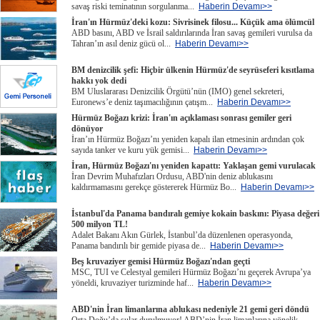
savaş riski teminatının sorgulanma...
Haberin Devamı>>
İran'ın Hürmüz'deki kozu: Sivrisinek filosu... Küçük ama ölümcül
ABD basını, ABD ve İsrail saldırılarında İran savaş gemileri vurulsa da
Tahran’ın asıl deniz gücü ol...
Haberin Devamı>>
BM denizcilik şefi: Hiçbir ülkenin Hürmüz'de seyrüseferi kısıtlama
hakkı yok dedi
BM Uluslararası Denizcilik Örgütü’nün (IMO) genel sekreteri,
Euronews’e deniz taşımacılığının çatışm...
Haberin Devamı>>
Hürmüz Boğazı krizi: İran'ın açıklaması sonrası gemiler geri
dönüyor
İran’ın Hürmüz Boğazı’nı yeniden kapalı ilan etmesinin ardından çok
sayıda tanker ve kuru yük gemisi...
Haberin Devamı>>
İran, Hürmüz Boğazı'nı yeniden kapattı: Yaklaşan gemi vurulacak
İran Devrim Muhafızları Ordusu, ABD'nin deniz ablukasını
kaldırmamasını gerekçe göstererek Hürmüz Bo...
Haberin Devamı>>
İstanbul'da Panama bandıralı gemiye kokain baskını: Piyasa değeri
500 milyon TL!
Adalet Bakanı Akın Gürlek, İstanbul’da düzenlenen operasyonda,
Panama bandırılı bir gemide piyasa de...
Haberin Devamı>>
Beş kruvaziyer gemisi Hürmüz Boğazı'ndan geçti
MSC, TUI ve Celestyal gemileri Hürmüz Boğazı’nı geçerek Avrupa’ya
yöneldi, kruvaziyer turizminde haf...
Haberin Devamı>>
ABD'nin İran limanlarına ablukası nedeniyle 21 gemi geri döndü