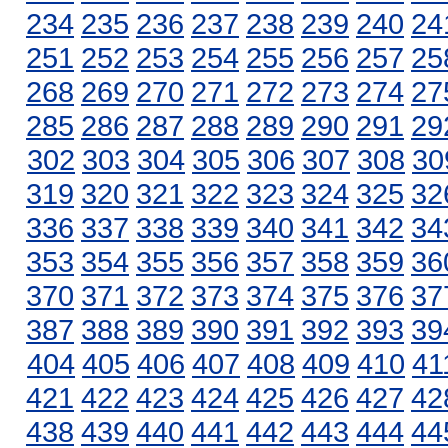
234
235
236
237
238
239
240
24
251
252
253
254
255
256
257
25
268
269
270
271
272
273
274
27
285
286
287
288
289
290
291
29
302
303
304
305
306
307
308
30
319
320
321
322
323
324
325
32
336
337
338
339
340
341
342
34
353
354
355
356
357
358
359
36
370
371
372
373
374
375
376
37
387
388
389
390
391
392
393
39
404
405
406
407
408
409
410
41
421
422
423
424
425
426
427
42
438
439
440
441
442
443
444
44