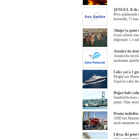
ŞENGUL-K ile AK
Riva açıklarında 
kurtarıldı, 1'i hay
Aliağa'ya gemi
Gemi söküm merke
değerinde 1.5 mi
Antalya'da deni
Antalya'da meyda
tarafından işleti
Lüks yat'a 1 ge
Muğla’nın Marmar
Topaz'ın yakıt ikm
Boğaz'daki yalı
İstanbul'da kuru 
çarptı. Olay anın
Denize indirilen
ABD'nin Marinett
tarafı tamamen su
Libya, iki gemi