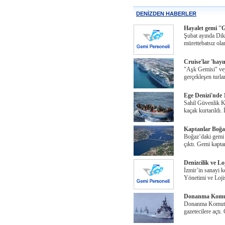
DENİZDEN HABERLER
Hayalet gemi ''
Şubat ayında Dikil
mürettebatsız ola
Cruise'lar 'hayı
"Aşk Gemisi" veya
gerçekleşen turla
Ege Denizi'nde 
Sahil Güvenlik K
kaçak kurtarıldı.
Kaptanlar Boğaz
Boğaz’daki gemi ka
çıktı. Gemi kapta
Denizcilik ve Lo
İzmir’in sanayi 
Yönetimi ve Lojis
Donanma Komutan
Donanma Komutanl
gazetecilere açtı.