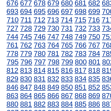
676
677
678
679
680
681
682
68
693
694
695
696
697
698
699
70
710
711
712
713
714
715
716
71
727
728
729
730
731
732
733
73
744
745
746
747
748
749
750
75
761
762
763
764
765
766
767
76
778
779
780
781
782
783
784
78
795
796
797
798
799
800
801
80
812
813
814
815
816
817
818
81
829
830
831
832
833
834
835
83
846
847
848
849
850
851
852
85
863
864
865
866
867
868
869
87
880
881
882
883
884
885
886
88