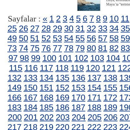
Libya, teröristle
Mayıs’ta “terörist
«
1
2
3
4
5
6
7
8
9
10
11
Sayfalar :
25
26
27
28
29
30
31
32
33
34
35
49
50
51
52
53
54
55
56
57
58
59
73
74
75
76
77
78
79
80
81
82
83
97
98
99
100
101
102
103
104
1
115
116
117
118
119
120
121
12
132
133
134
135
136
137
138
13
149
150
151
152
153
154
155
15
166
167
168
169
170
171
172
17
183
184
185
186
187
188
189
19
200
201
202
203
204
205
206
20
217
218
219
220
221
222
223
22