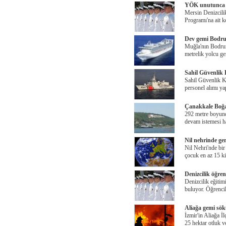
YÖK unutunca 
Mersin Denizcili
Programı'na ait 
Dev gemi Bodru
Muğla'nın Bodrum 
metrelik yolcu g
Sahil Güvenlik 
Sahil Güvenlik 
personel alımı ya
Çanakkale Boğaz
292 metre boyund
devam istemesi ha
Nil nehrinde ge
Nil Nehri'nde bir
çocuk en az 15 ki
Denizcilik öğrenc
Denizcilik eğitimi
buluyor. Öğrenci
Aliağa gemi sö
İzmir'in Aliağa İ
25 hektar otluk v