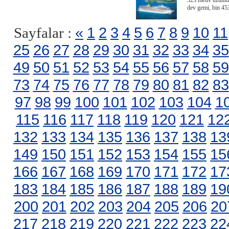
323 metre uzunlu
dev gemi, bin 453
«
1
2
3
4
5
6
7
8
9
10
11
Sayfalar :
25
26
27
28
29
30
31
32
33
34
35
49
50
51
52
53
54
55
56
57
58
59
73
74
75
76
77
78
79
80
81
82
83
97
98
99
100
101
102
103
104
1
115
116
117
118
119
120
121
12
132
133
134
135
136
137
138
13
149
150
151
152
153
154
155
15
166
167
168
169
170
171
172
17
183
184
185
186
187
188
189
19
200
201
202
203
204
205
206
20
217
218
219
220
221
222
223
22