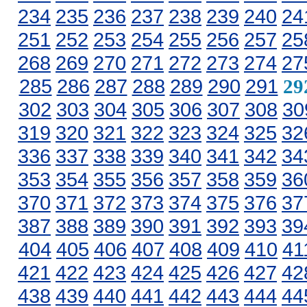
234
235
236
237
238
239
240
24
251
252
253
254
255
256
257
25
268
269
270
271
272
273
274
27
285
286
287
288
289
290
291
29
302
303
304
305
306
307
308
30
319
320
321
322
323
324
325
32
336
337
338
339
340
341
342
34
353
354
355
356
357
358
359
36
370
371
372
373
374
375
376
37
387
388
389
390
391
392
393
39
404
405
406
407
408
409
410
41
421
422
423
424
425
426
427
42
438
439
440
441
442
443
444
44