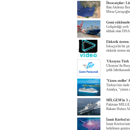
İhracatçılar: L
Batı Akdeniz İhr
Mirza Çavuşoğlu
Gemi yüklemeler
Geliştirdiği yerl
iddialı olan DNA
Elektrik üreten 
İskoçya'da bir şi
elektrik üreten tü
'Ukrayna Türk g
Ukrayna’da Rusya
çelik fabrikasınd
'Yüzen oteller'
Türkiye'nin önde 
Antalya, "yüzen o
MİLGEM'in 3. ge
Pakistan MİLGEM
Bakanı Hulusi Ak
İzmit Körfezi'ni
İzmit Körfezi'nde 
belirlenen gemiy