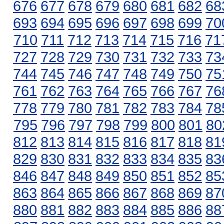
676
677
678
679
680
681
682
68
693
694
695
696
697
698
699
70
710
711
712
713
714
715
716
71
727
728
729
730
731
732
733
73
744
745
746
747
748
749
750
75
761
762
763
764
765
766
767
76
778
779
780
781
782
783
784
78
795
796
797
798
799
800
801
80
812
813
814
815
816
817
818
81
829
830
831
832
833
834
835
83
846
847
848
849
850
851
852
85
863
864
865
866
867
868
869
87
880
881
882
883
884
885
886
88