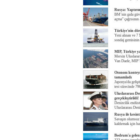
Rusya: Yaptırım
BM’nin gıda güve
açma” çağrısının
Türkiye'nin dör
Yeni alınan ve 7
sondaj gemisinin
MIP, Türkiye yat
Mersin Uluslarar
Van Daele, MIP’n
Otonom konteyne
tamamladı
Japonya'da gelişt
test sürecinde 79
Uluslararası 
gerçekleştirildi!
Denizcilik endüst
Uluslararası Den
Rusya ile kesint
Savaşın olumsuz et
kaldırmak için ha
Bodrum'a gelen 