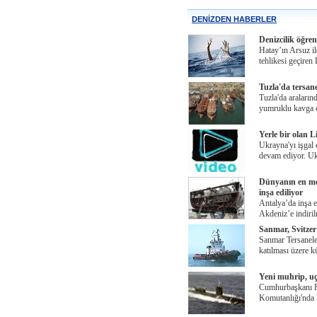
DENİZDEN HABERLER
Denizcilik öğren
Hatay’ın Arsuz il
tehlikesi geçire
Tuzla'da tersan
Tuzla'da araların
yumruklu kavga ç
Yerle bir olan 
Ukrayna'yı işgal 
devam ediyor. Uk
Dünyanın en mod
inşa ediliyor
Antalya’da inşa ed
Akdeniz’e indiri
Sanmar, Svitzer
Sanmar Tersanele
katılması üzere 
Yeni muhrip, uça
Cumhurbaşkanı R
Komutanlığı'nda k