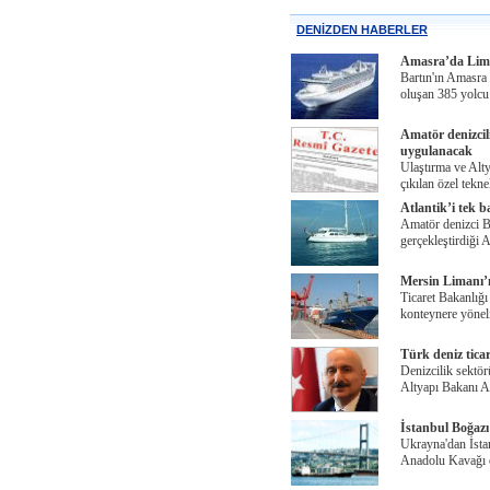
DENİZDEN HABERLER
Amasra’da Lima
Bartın'ın Amasra
oluşan 385 yolcu 
Amatör denizcilik
uygulanacak
Ulaştırma ve Alty
çıkılan özel teknel
Atlantik’i tek b
Amatör denizci Ba
gerçekleştirdiği A
Mersin Limanı’n
Ticaret Bakanlığ
konteynere yöneli
Türk deniz ticar
Denizcilik sektör
Altyapı Bakanı A
İstanbul Boğazı
Ukrayna'dan İsta
Anadolu Kavağı 