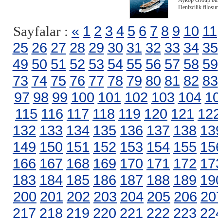
Aykop Group büny
Denizcilik filosu
«
1
2
3
4
5
6
7
8
9
10
11
Sayfalar :
25
26
27
28
29
30
31
32
33
34
35
49
50
51
52
53
54
55
56
57
58
59
73
74
75
76
77
78
79
80
81
82
83
97
98
99
100
101
102
103
104
1
115
116
117
118
119
120
121
12
132
133
134
135
136
137
138
13
149
150
151
152
153
154
155
15
166
167
168
169
170
171
172
17
183
184
185
186
187
188
189
19
200
201
202
203
204
205
206
20
217
218
219
220
221
222
223
22