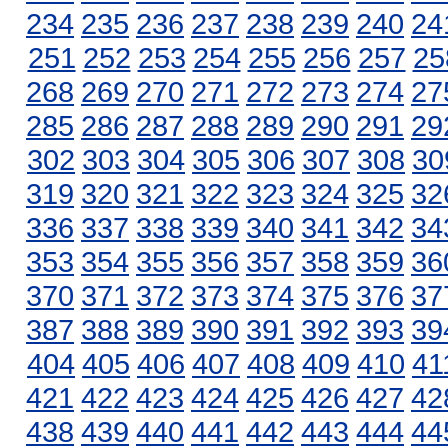
234
235
236
237
238
239
240
24
251
252
253
254
255
256
257
25
268
269
270
271
272
273
274
27
285
286
287
288
289
290
291
29
302
303
304
305
306
307
308
30
319
320
321
322
323
324
325
32
336
337
338
339
340
341
342
34
353
354
355
356
357
358
359
36
370
371
372
373
374
375
376
37
387
388
389
390
391
392
393
39
404
405
406
407
408
409
410
41
421
422
423
424
425
426
427
42
438
439
440
441
442
443
444
44