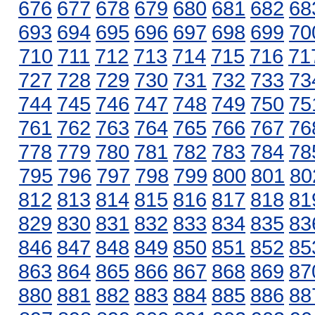
676
677
678
679
680
681
682
68
693
694
695
696
697
698
699
70
710
711
712
713
714
715
716
71
727
728
729
730
731
732
733
73
744
745
746
747
748
749
750
75
761
762
763
764
765
766
767
76
778
779
780
781
782
783
784
78
795
796
797
798
799
800
801
80
812
813
814
815
816
817
818
81
829
830
831
832
833
834
835
83
846
847
848
849
850
851
852
85
863
864
865
866
867
868
869
87
880
881
882
883
884
885
886
88