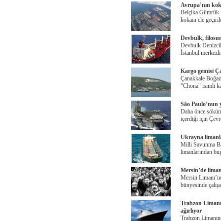
Avrupa’nın kok
Belçika Gümrük İ
kokain ele geçiril
Devbulk, filosu
Devbulk Denizcili
İstanbul merkezli
Kargo gemisi Ça
Çanakkale Boğazı
"Chona" isimli k
São Paulo’nun y
Daha önce söküm 
içerdiği için Çev
Ukrayna limanla
Milli Savunma Ba
limanlarından bu
Mersin’de liman 
Mersin Limanı’n
bünyesinde çalışan
Trabzon Limanı 
ağırlıyor
Trabzon Limanında