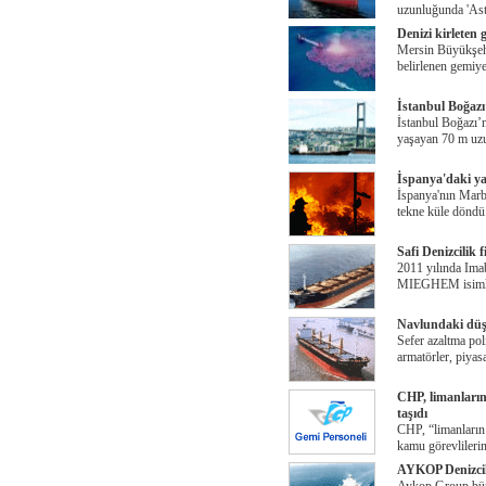
uzunluğunda 'Ast
Denizi kirleten 
Mersin Büyükşehi
belirlenen gemiy
İstanbul Boğazı
İstanbul Boğazı’
yaşayan 70 m uz
İspanya'daki ya
İspanya'nın Marb
tekne küle döndü
Safi Denizcilik 
2011 yılında Ima
MIEGHEM isimli
Navlundaki düşü
Sefer azaltma po
armatörler, piyas
CHP, limanların
taşıdı
CHP, “limanların 
kamu görevlilerin
AYKOP Denizcil