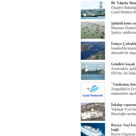
80. Yılında Mo
Dışişleri Bakanlı
Genel Müdürü Bu
Şiddetli lodos n
Marmara Denizi'n
Şarköy sahillerin
İstinye-Çubuklu
İstanbul'da köprü
alternatif bir ula
Gemilere kaçak
Arnavutköy açıkl
850 bin, bir balı
"Sarıkamış deniz
Zonguldak'ın Ereğ
malzemeleri taşı
İnkılap vapuru
Yaklaşık 9 yıl ö
Binicioğlu tarafı
Rusya: Soçi-İst
bağlı
Rusya Ulaştırma 