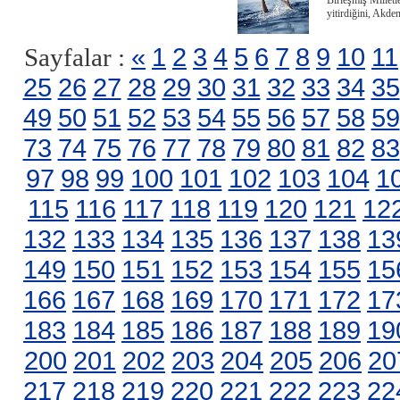
Birleşmiş Milletl
yitirdiğini, Akde
«
1
2
3
4
5
6
7
8
9
10
11
Sayfalar :
25
26
27
28
29
30
31
32
33
34
35
49
50
51
52
53
54
55
56
57
58
59
73
74
75
76
77
78
79
80
81
82
83
97
98
99
100
101
102
103
104
1
115
116
117
118
119
120
121
12
132
133
134
135
136
137
138
13
149
150
151
152
153
154
155
15
166
167
168
169
170
171
172
17
183
184
185
186
187
188
189
19
200
201
202
203
204
205
206
20
217
218
219
220
221
222
223
22