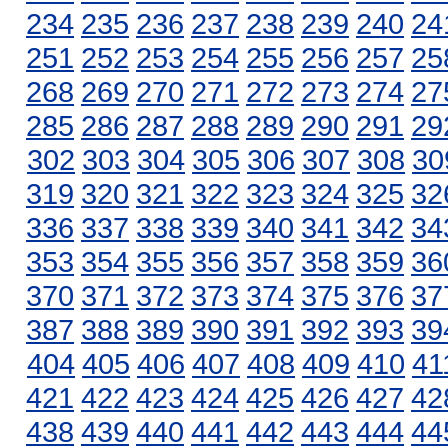
234
235
236
237
238
239
240
24
251
252
253
254
255
256
257
25
268
269
270
271
272
273
274
27
285
286
287
288
289
290
291
29
302
303
304
305
306
307
308
30
319
320
321
322
323
324
325
32
336
337
338
339
340
341
342
34
353
354
355
356
357
358
359
36
370
371
372
373
374
375
376
37
387
388
389
390
391
392
393
39
404
405
406
407
408
409
410
41
421
422
423
424
425
426
427
42
438
439
440
441
442
443
444
44