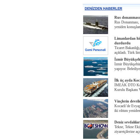
DENİZDEN HABERLER
Rus donanması K
Rus Donanması, Ka
yeniden konuşlan
Limanlardan hiç
durdurdu
Ticaret Bakanlığı
açıkladı. Türk li
İzmir Büyükşehir
İzmir Büyükşehir
yapıyor. Belediye
İlk üç ayda Koc
İMEAK DTO Kocae
Kurulu Başkanı 
Vinçlerin devril
Kocaeli’de Evyap
iki rıhtım yenide
Deniz sevdalıla
Tekne, Tekne Ekip
ziyaretçilerine aç