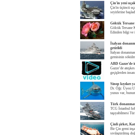
Çin'in yeni uça
Çin'in üçüncü uç
seyirlerine başlad
Gölcük Tersane 
Gölcük Tersane K
Edinilen bilgi ve 
İtalyan donanma
getirildi
İtalyan donanması
gemisinin sökülm
ABD Gazze'de in
Gazze’de ateşkes
geçişlerden insan
Sinop kıyıları y
Dr. Öğr. Üyesi U
yunus var, bunun
Türk donanmasın
TCG İstanbul fırk
taşıyabilmesi Tü
Çinli şirket, K
Bir Çin gemi inşaa
sıvılaştırılmış do