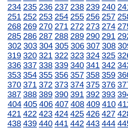
234
235
236
237
238
239
240
24
251
252
253
254
255
256
257
25
268
269
270
271
272
273
274
27
285
286
287
288
289
290
291
29
302
303
304
305
306
307
308
30
319
320
321
322
323
324
325
32
336
337
338
339
340
341
342
34
353
354
355
356
357
358
359
36
370
371
372
373
374
375
376
37
387
388
389
390
391
392
393
39
404
405
406
407
408
409
410
41
421
422
423
424
425
426
427
42
438
439
440
441
442
443
444
44