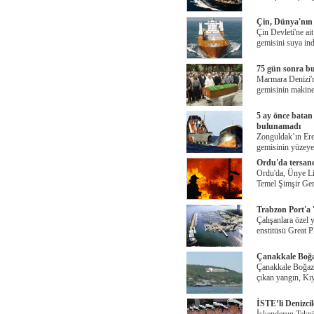
Çin, Dünya'nın 
Çin Devleti'ne ai
gemisini suya ind
75 gün sonra bu
Marmara Denizi'n
gemisinin makine
5 ay önce batan
bulunamadı
Zonguldak’ın Ereğ
gemisinin yüzeye 
Ordu'da tersane
Ordu'da, Ünye Li
Temel Şimşir Gem
Trabzon Port'a '
Çalışanlara özel 
enstitüsü Great 
Çanakkale Boğa
Çanakkale Boğa
çıkan yangın, Kı
İSTE’li Denizcil