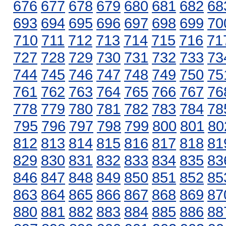
676
677
678
679
680
681
682
68
693
694
695
696
697
698
699
70
710
711
712
713
714
715
716
71
727
728
729
730
731
732
733
73
744
745
746
747
748
749
750
75
761
762
763
764
765
766
767
76
778
779
780
781
782
783
784
78
795
796
797
798
799
800
801
80
812
813
814
815
816
817
818
81
829
830
831
832
833
834
835
83
846
847
848
849
850
851
852
85
863
864
865
866
867
868
869
87
880
881
882
883
884
885
886
88