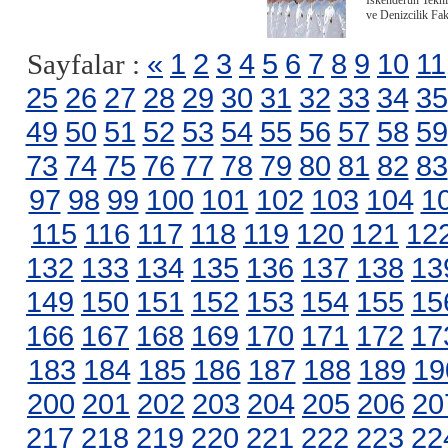
İskenderun Tekni
ve Denizcilik Fak
«
1
2
3
4
5
6
7
8
9
10
11
Sayfalar :
25
26
27
28
29
30
31
32
33
34
35
49
50
51
52
53
54
55
56
57
58
59
73
74
75
76
77
78
79
80
81
82
83
97
98
99
100
101
102
103
104
1
115
116
117
118
119
120
121
12
132
133
134
135
136
137
138
13
149
150
151
152
153
154
155
15
166
167
168
169
170
171
172
17
183
184
185
186
187
188
189
19
200
201
202
203
204
205
206
20
217
218
219
220
221
222
223
22