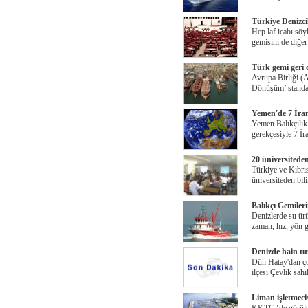
Türkiye Denizci
Hep laf icabı söy
gemisini de diğer
Türk gemi geri 
Avrupa Birliği (
Dönüşüm’ standar
Yemen'de 7 İra
Yemen Balıkçılık 
gerekçesiyle 7 İr
20 üniversitede
Türkiye ve Kıbrıs
üniversiteden bil
Balıkçı Gemiler
Denizlerde su ürü
zaman, hız, yön g
Denizde hain tu
Dün Hatay'dan ço
ilçesi Çevlik sahi
Liman işletmecis