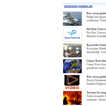
DENİZDEN HABERLER
Rus savaş gemis
Boğaz’dan geçen 
sıralanması Türki
Piri Reis Ünive
Piri Reis Ünivers
Bilimleri Enstitü
Kayseride Gemi e
Kocasinan Beledi
düzenlediği ‘Gem
Güney Kore'den 
Güney Kore donanm
gemilerine uyarı a
Rus savaş gemis
Rusya Donanması'
İstanbul Boğazı'
Tersane'de yangın
Tuzla tersaneler 
yaralandı. Alınan