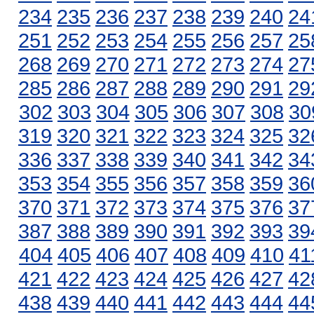
234
235
236
237
238
239
240
24
251
252
253
254
255
256
257
25
268
269
270
271
272
273
274
27
285
286
287
288
289
290
291
29
302
303
304
305
306
307
308
30
319
320
321
322
323
324
325
32
336
337
338
339
340
341
342
34
353
354
355
356
357
358
359
36
370
371
372
373
374
375
376
37
387
388
389
390
391
392
393
39
404
405
406
407
408
409
410
41
421
422
423
424
425
426
427
42
438
439
440
441
442
443
444
44