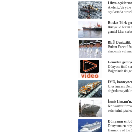
Libya açıklarınd
Akdeniz’de yine b
açıklarında bir t
Ruslar Türk gem
Rusya ile Kırım 
gemisi Lira, serb
BEÜ Denizcilik 
Bülent Ecevit Ün
akademik yılı me
Gemiden gemiye 
Dünyaca ünlü ser
Boğazı'nda iki g
IMO, konteyner 
Uluslararası Deni
doğrulama yükümlü
İzmir Limanı’na 
Kruvaziyer firmal
seferlerini iptal et
Dünyanın en bü
Dünyanın en büyü
Harmony of the S