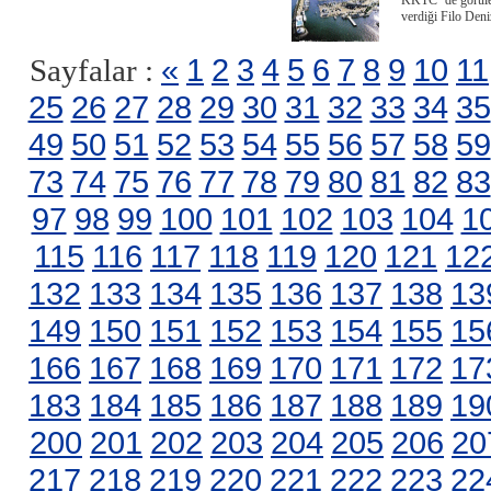
KKTC ‘de görülen
verdiği Filo Deni
«
1
2
3
4
5
6
7
8
9
10
11
Sayfalar :
25
26
27
28
29
30
31
32
33
34
35
49
50
51
52
53
54
55
56
57
58
59
73
74
75
76
77
78
79
80
81
82
83
97
98
99
100
101
102
103
104
1
115
116
117
118
119
120
121
12
132
133
134
135
136
137
138
13
149
150
151
152
153
154
155
15
166
167
168
169
170
171
172
17
183
184
185
186
187
188
189
19
200
201
202
203
204
205
206
20
217
218
219
220
221
222
223
22