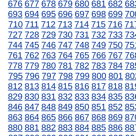
676
677
678
679
680
681
682
68
693
694
695
696
697
698
699
70
710
711
712
713
714
715
716
71
727
728
729
730
731
732
733
73
744
745
746
747
748
749
750
75
761
762
763
764
765
766
767
76
778
779
780
781
782
783
784
78
795
796
797
798
799
800
801
80
812
813
814
815
816
817
818
81
829
830
831
832
833
834
835
83
846
847
848
849
850
851
852
85
863
864
865
866
867
868
869
87
880
881
882
883
884
885
886
88