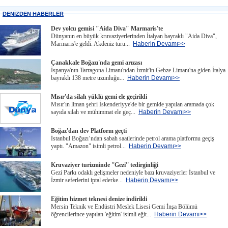
DENİZDEN HABERLER
Dev yolcu gemisi "Aida Diva" Marmaris'te
Dünyanın en büyük kruvaziyerlerinden İtalyan bayraklı "Aida Diva",
Marmaris'e geldi. Akdeniz turu...
Haberin Devamı>>
Çanakkale Boğazı'nda gemi arızası
İspanya'nın Tarragona Limanı'ndan İzmit'in Gebze Limanı'na giden İtalya
bayraklı 138 metre uzunluğu...
Haberin Devamı>>
Mısır'da silah yüklü gemi ele geçirildi
Mısır'ın liman şehri İskenderiyye'de bir gemide yapılan aramada çok
sayıda silah ve mühimmat ele geç...
Haberin Devamı>>
Boğaz'dan dev Platform geçti
İstanbul Boğazı’ndan sabah saatlerinde petrol arama platformu geçiş
yaptı. "Amazon" isimli petrol...
Haberin Devamı>>
Kruvaziyer turizminde ''Gezi'' tedirginliği
Gezi Parkı odaklı gelişmeler nedeniyle bazı kruvaziyerler İstanbul ve
İzmir seferlerini iptal ederke...
Haberin Devamı>>
Eğitim hizmet teknesi denize indirildi
Mersin Teknik ve Endüstri Meslek Lisesi Gemi İnşa Bölümü
öğrencilerince yapılan 'eğitim' isimli eğit...
Haberin Devamı>>