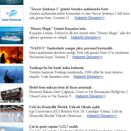
''Tayyar Şenkaya 1'' gemisi Antalya açıklarında battı
Antalya açıklarında ambar kısmından su alan Tayyar Şenkaya 1 adlı kuru
yük gemisi battı. Geminin 11 ...
Haberin Devamı>>
''Disney Magic'' Gemisi Kuşadası'nda
Kuşadası Limanı, Türkiye'yi ilk kez ziyaret eden "Disney Magic" adlı dev
eğlence gemisine ev sahipli...
Haberin Devamı>>
''NAZO S'' Tankerinde yangın çıktı, personel kurtarıldı
İtalya açıklarında alevlerin sardığı Türk yük gemisi Nazo S’in yardımına
Hırvatistan koştu. Tamamı T...
Haberin Devamı>>
Yenikapı'da bir batık daha bulundu
Yeniden başlayan Yenikapı kazılarında, 1500 yıllık bir ticari tekneye
ulaşıldı. Uzak limanlara sefer...
Haberin Devamı>>
Hedef hem miktarı hem de fiyatı artırmak
Ekonomi Bakanı Zafer Çağlayan, Gemi ve Yat İhracatçıları Birliği'nin 2.
Ulusal Gemi ve Yat Tasarım Y...
Haberin Devamı>>
Urla’da Denizcilik Meslek Yüksek Okulu açıldı
Ege Üniversitesi (EÜ) Rektörü Prof. Dr. Candeğer Yılmaz, Urla’da
Denizcilik Meslek Yüksek Okulu'nun ...
Haberin Devamı>>
Çin'in gemi yapımı %23,7 azaldı