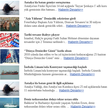
Antalya'da batan gemiye soruşturma
Antalya'nın Finike İlçesi'nin 14 mil açığında 'Tayyar Şenkaya 1' adlı kuru
yük gemisinin dün batması...
Haberin Devamı>>
''Aziz Yıldırım'' Denizcilik sektörüne girdi
Fenerbahçe Başkanı Aziz Yıldırım, Dearsan Tersanesi’ni 30 milyon
dolara satın alarak gemicilik sektö...
Haberin Devamı>>
Tarihi tersane ihaleye çıkıyor
İstanbul, Haliç'te geçmişi Fatih Sultan Mehmet dönemine dayanan
tersaneler için 2 Temmuz tarihinde i...
Haberin Devamı>>
‘’Dünya Denizciler Günü’’ kutlu olsun
2010 yılında ilan edilen ve bu yıl üçüncüsünü kutlayacağımız 25 haziran
“Dünya Denizciler Günü” müz ...
Haberin Devamı>>
İnebolu Limanı'nda Konteyner taşımacılığı başladı
İnebolu Limanı'nda konteyner taşımacılığı başladı. İnebolu Gümrük
Müdürlüğünün hizmete girmesinin ar...
Haberin Devamı>>
Antalya'da batan gemi ile ilgili açıklama
Antalya Valiliği, dün Antalya’nın Kumluca ilçesi 25 mil açıklarında batan
11 mürettebatın bulunduğu ...
Haberin Devamı>>
Deniz tutkusundan dolayı tekne ustası oldu
Balıkesir’in Burhaniye ilçesinde yaşayan Aytekin Ersen, deniz
tutkusundan dolayı tekne ustası oldu. ...
Haberin Devamı>>