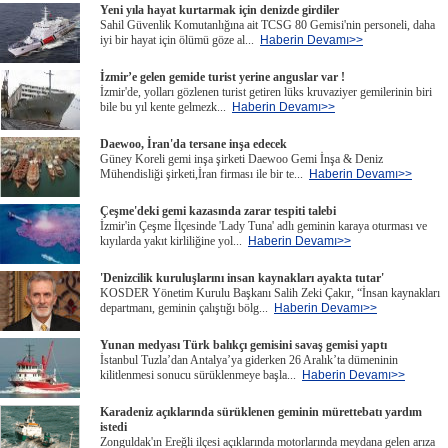
Yeni yıla hayat kurtarmak için denizde girdiler
Sahil Güvenlik Komutanlığına ait TCSG 80 Gemisi'nin personeli, daha
iyi bir hayat için ölümü göze al...
Haberin Devamı>>
İzmir’e gelen gemide turist yerine anguslar var !
İzmir'de, yolları gözlenen turist getiren lüks kruvaziyer gemilerinin biri
bile bu yıl kente gelmezk...
Haberin Devamı>>
Daewoo, İran'da tersane inşa edecek
Güney Koreli gemi inşa şirketi Daewoo Gemi İnşa & Deniz
Mühendisliği şirketi,İran firması ile bir te...
Haberin Devamı>>
Çeşme'deki gemi kazasında zarar tespiti talebi
İzmir'in Çeşme İlçesinde 'Lady Tuna' adlı geminin karaya oturması ve
kıyılarda yakıt kirliliğine yol...
Haberin Devamı>>
'Denizcilik kuruluşlarını insan kaynakları ayakta tutar'
KOSDER Yönetim Kurulu Başkanı Salih Zeki Çakır, “İnsan kaynakları
departmanı, geminin çalıştığı bölg...
Haberin Devamı>>
Yunan medyası Türk balıkçı gemisini savaş gemisi yaptı
İstanbul Tuzla’dan Antalya’ya giderken 26 Aralık’ta dümeninin
kilitlenmesi sonucu sürüklenmeye başla...
Haberin Devamı>>
Karadeniz açıklarında sürüklenen geminin mürettebatı yardım
istedi
Zonguldak'ın Ereğli ilçesi açıklarında motorlarında meydana gelen arıza