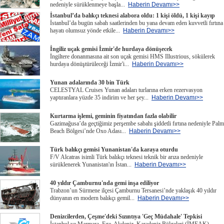
nedeniyle sürüklenmeye başla...
Haberin Devamı>>
İstanbul’da balıkçı teknesi alabora oldu: 1 kişi öldü, 1 kişi kayıp
İstanbul’da bugün sabah saatlerinden bu yana devam eden kuvvetli fırtına
hayatı olumsuz yönde etkile...
Haberin Devamı>>
İngiliz uçak gemisi İzmir'de hurdaya dönüşecek
İngiltere donanmasına ait son uçak gemisi HMS Illustrious, sökülerek
hurdaya dönüştürüleceği İzmir'i...
Haberin Devamı>>
Yunan adalarında 30 bin Türk
CELESTYAL Cruises Yunan adaları turlarına erken rezervasyon
yaptıranlara yüzde 35 indirim ve her şey...
Haberin Devamı>>
Kurtarma işlemi, geminin fiyatından fazla olabilir
Gazimağusa’da geçtiğimiz perşembe sabahı şiddetli fırtına nedeniyle Palm
Beach Bölgesi’nde Oxo Adası...
Haberin Devamı>>
Türk balıkçı gemisi Yunanistan'da karaya oturdu
F/V Alcatras isimli Türk balıkçı teknesi teknik bir arıza nedeniyle
sürüklenerek Yunanistan'ın İstan...
Haberin Devamı>>
40 yıldır Çamburnu'nda gemi inşa ediliyor
Trabzon’un Sürmene ilçesi Çamburnu Tersanesi’nde yaklaşık 40 yıldır
dünyanın en modern balıkçı gemil...
Haberin Devamı>>
Denizcilerden, Çeşme'deki Sızıntıya 'Geç Müdahale' Tepkisi