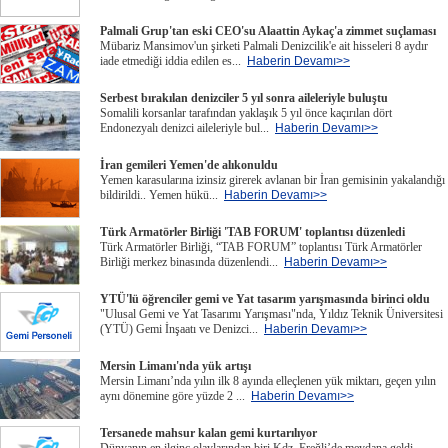
Palmali Grup'tan eski CEO'su Alaattin Aykaç'a zimmet suçlaması
Mübariz Mansimov'un şirketi Palmali Denizcilik'e ait hisseleri 8 aydır
iade etmediği iddia edilen es...
Haberin Devamı>>
Serbest bırakılan denizciler 5 yıl sonra aileleriyle buluştu
Somalili korsanlar tarafından yaklaşık 5 yıl önce kaçırılan dört
Endonezyalı denizci aileleriyle bul...
Haberin Devamı>>
İran gemileri Yemen'de alıkonuldu
Yemen karasularına izinsiz girerek avlanan bir İran gemisinin yakalandığı
bildirildi.. Yemen hükü...
Haberin Devamı>>
Türk Armatörler Birliği 'TAB FORUM' toplantısı düzenledi
Türk Armatörler Birliği, “TAB FORUM” toplantısı Türk Armatörler
Birliği merkez binasında düzenlendi...
Haberin Devamı>>
YTÜ'lü öğrenciler gemi ve Yat tasarım yarışmasında birinci oldu
"Ulusal Gemi ve Yat Tasarımı Yarışması"nda, Yıldız Teknik Üniversitesi
(YTÜ) Gemi İnşaatı ve Denizci...
Haberin Devamı>>
Mersin Limanı'nda yük artışı
Mersin Limanı’nda yılın ilk 8 ayında elleçlenen yük miktarı, geçen yılın
aynı dönemine göre yüzde 2 ...
Haberin Devamı>>
Tersanede mahsur kalan gemi kurtarılıyor