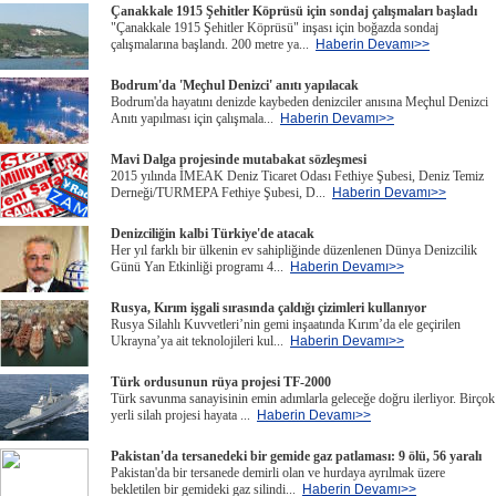
Çanakkale 1915 Şehitler Köprüsü için sondaj çalışmaları başladı
"Çanakkale 1915 Şehitler Köprüsü" inşası için boğazda sondaj
çalışmalarına başlandı. 200 metre ya...
Haberin Devamı>>
Bodrum'da 'Meçhul Denizci' anıtı yapılacak
Bodrum'da hayatını denizde kaybeden denizciler anısına Meçhul Denizci
Anıtı yapılması için çalışmala...
Haberin Devamı>>
Mavi Dalga projesinde mutabakat sözleşmesi
2015 yılında İMEAK Deniz Ticaret Odası Fethiye Şubesi, Deniz Temiz
Derneği/TURMEPA Fethiye Şubesi, D...
Haberin Devamı>>
Denizciliğin kalbi Türkiye'de atacak
Her yıl farklı bir ülkenin ev sahipliğinde düzenlenen Dünya Denizcilik
Günü Yan Etkinliği programı 4...
Haberin Devamı>>
Rusya, Kırım işgali sırasında çaldığı çizimleri kullanıyor
Rusya Silahlı Kuvvetleri’nin gemi inşaatında Kırım’da ele geçirilen
Ukrayna’ya ait teknolojileri kul...
Haberin Devamı>>
Türk ordusunun rüya projesi TF-2000
Türk savunma sanayisinin emin adımlarla geleceğe doğru ilerliyor. Birçok
yerli silah projesi hayata ...
Haberin Devamı>>
Pakistan'da tersanedeki bir gemide gaz patlaması: 9 ölü, 56 yaralı
Pakistan'da bir tersanede demirli olan ve hurdaya ayrılmak üzere
bekletilen bir gemideki gaz silindi...
Haberin Devamı>>