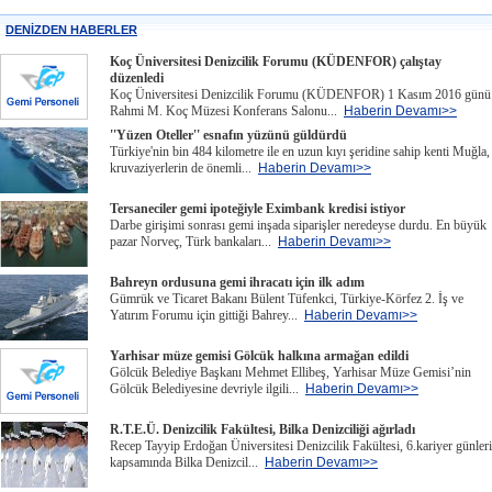
DENİZDEN HABERLER
Koç Üniversitesi Denizcilik Forumu (KÜDENFOR) çalıştay
düzenledi
Koç Üniversitesi Denizcilik Forumu (KÜDENFOR) 1 Kasım 2016 günü
Rahmi M. Koç Müzesi Konferans Salonu...
Haberin Devamı>>
''Yüzen Oteller'' esnafın yüzünü güldürdü
Türkiye'nin bin 484 kilometre ile en uzun kıyı şeridine sahip kenti Muğla,
kruvaziyerlerin de önemli...
Haberin Devamı>>
Tersaneciler gemi ipoteğiyle Eximbank kredisi istiyor
Darbe girişimi sonrası gemi inşada siparişler neredeyse durdu. En büyük
pazar Norveç, Türk bankaları...
Haberin Devamı>>
Bahreyn ordusuna gemi ihracatı için ilk adım
Gümrük ve Ticaret Bakanı Bülent Tüfenkci, Türkiye-Körfez 2. İş ve
Yatırım Forumu için gittiği Bahrey...
Haberin Devamı>>
Yarhisar müze gemisi Gölcük halkına armağan edildi
Gölcük Belediye Başkanı Mehmet Ellibeş, Yarhisar Müze Gemisi’nin
Gölcük Belediyesine devriyle ilgili...
Haberin Devamı>>
R.T.E.Ü. Denizcilik Fakültesi, Bilka Denizciliği ağırladı
Recep Tayyip Erdoğan Üniversitesi Denizcilik Fakültesi, 6.kariyer günleri
kapsamında Bilka Denizcil...
Haberin Devamı>>