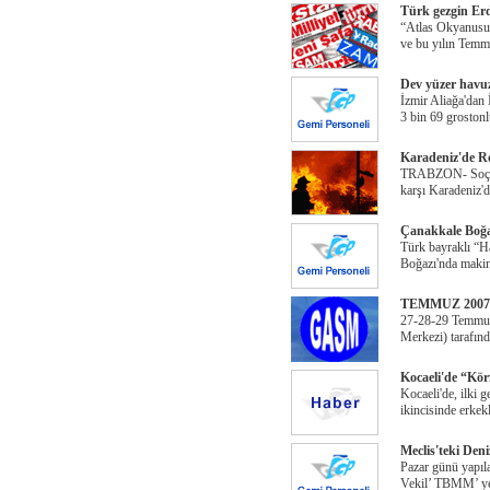
Türk gezgin Erde
“Atlas Okyanusu'
ve bu yılın Temm
Dev yüzer havu
İzmir Aliağa'dan
3 bin 69 groston
Karadeniz'de Ro
TRABZON- Soçi se
karşı Karadeniz'
Çanakkale Boğaz
Türk bayraklı “H
Boğazı'nda makine
TEMMUZ 2007 Za
27-28-29 Temmuz
Merkezi) tarafın
Kocaeli'de “Körf
Kocaeli'de, ilki 
ikincisinde erkek
Meclis'teki Deniz
Pazar günü yapıl
Vekil’ TBMM’ ye 