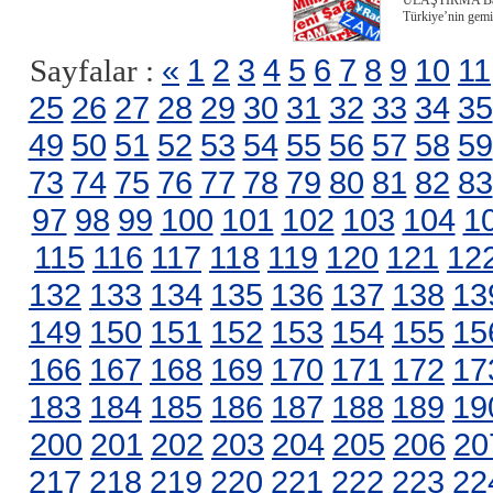
ULAŞTIRMA Bakan
Türkiye’nin gemi
«
1
2
3
4
5
6
7
8
9
10
11
Sayfalar :
25
26
27
28
29
30
31
32
33
34
35
49
50
51
52
53
54
55
56
57
58
59
73
74
75
76
77
78
79
80
81
82
83
97
98
99
100
101
102
103
104
1
115
116
117
118
119
120
121
12
132
133
134
135
136
137
138
13
149
150
151
152
153
154
155
15
166
167
168
169
170
171
172
17
183
184
185
186
187
188
189
19
200
201
202
203
204
205
206
20
217
218
219
220
221
222
223
22