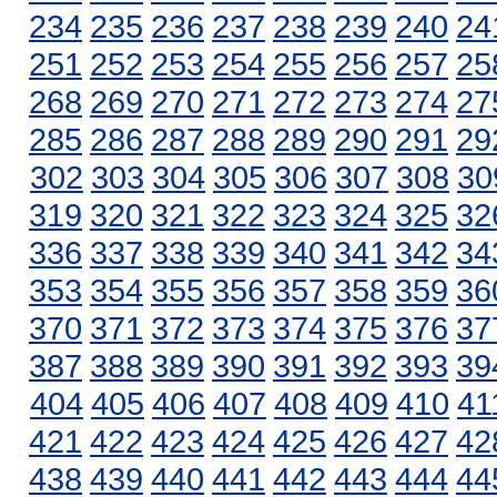
234
235
236
237
238
239
240
24
251
252
253
254
255
256
257
25
268
269
270
271
272
273
274
27
285
286
287
288
289
290
291
29
302
303
304
305
306
307
308
30
319
320
321
322
323
324
325
32
336
337
338
339
340
341
342
34
353
354
355
356
357
358
359
36
370
371
372
373
374
375
376
37
387
388
389
390
391
392
393
39
404
405
406
407
408
409
410
41
421
422
423
424
425
426
427
42
438
439
440
441
442
443
444
44