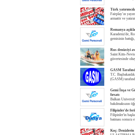
Türk yatırımcıla
Fairplay’ın yayım
armatör ve yatırı
Romanya açıkla
Karadeniz'de, Ro
gemisinin battığı
Rus denizciyi av
Saint Kitts-Nevis
güvertesinde olta
GASM Tarafından
T.C. Başbakanlık
(GASM) tarafınd
Gemi İnşa ve Gü
fırsatı
Balkan Universi
bakılmaksızın öğr
Filipinler'de fe
Filipinler'in baş
batması sonucu en
Koç: Denizlerin 