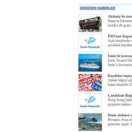
DENİZDEN HABERLER
Akdeniz'de üreti
Hatay'ın İskender
üretilen ilk gemi
İDO'nun Kaptan
Açık denizlerde 
çocukluk hayalin
İzmir'de kruvaz
İzmir Ticaret Od
İzmir’e kruvaziy
Kaçakları taşıy
Alınan bilgiye gö
batan tekneden 45
Çanakkale Boğaz
Hong Kong bandır
girişinde makine 
Deniz otobüsü y
Bostancı-Avşa sef
gemisine çarptı. 