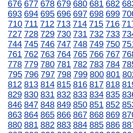
676
677
678
679
680
681
682
68
693
694
695
696
697
698
699
70
710
711
712
713
714
715
716
71
727
728
729
730
731
732
733
73
744
745
746
747
748
749
750
75
761
762
763
764
765
766
767
76
778
779
780
781
782
783
784
78
795
796
797
798
799
800
801
80
812
813
814
815
816
817
818
81
829
830
831
832
833
834
835
83
846
847
848
849
850
851
852
85
863
864
865
866
867
868
869
87
880
881
882
883
884
885
886
88