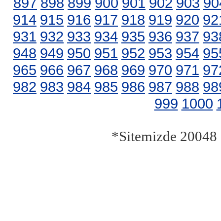
897
898
899
900
901
902
903
90
914
915
916
917
918
919
920
92
931
932
933
934
935
936
937
93
948
949
950
951
952
953
954
95
965
966
967
968
969
970
971
97
982
983
984
985
986
987
988
98
999
1000
*Sitemizde 20048 