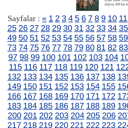
Çelik Tekne Tersa
milyon 300 bin li
«
1
2
3
4
5
6
7
8
9
10
11
Sayfalar :
25
26
27
28
29
30
31
32
33
34
35
49
50
51
52
53
54
55
56
57
58
59
73
74
75
76
77
78
79
80
81
82
83
97
98
99
100
101
102
103
104
1
115
116
117
118
119
120
121
12
132
133
134
135
136
137
138
13
149
150
151
152
153
154
155
15
166
167
168
169
170
171
172
17
183
184
185
186
187
188
189
19
200
201
202
203
204
205
206
20
217
218
219
220
221
222
223
22