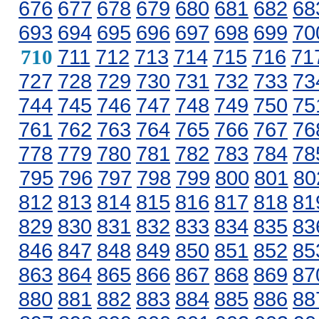
676
677
678
679
680
681
682
68
693
694
695
696
697
698
699
70
711
712
713
714
715
716
71
710
727
728
729
730
731
732
733
73
744
745
746
747
748
749
750
75
761
762
763
764
765
766
767
76
778
779
780
781
782
783
784
78
795
796
797
798
799
800
801
80
812
813
814
815
816
817
818
81
829
830
831
832
833
834
835
83
846
847
848
849
850
851
852
85
863
864
865
866
867
868
869
87
880
881
882
883
884
885
886
88