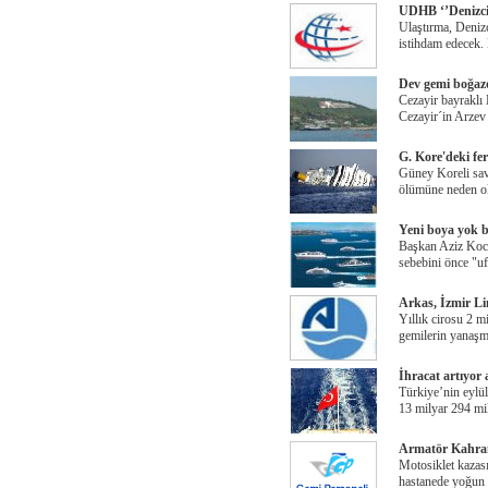
UDHB ‘’Denizci
Ulaştırma, Deniz
istihdam edecek. 
Dev gemi boğazd
Cezayir bayraklı
Cezayir´in Arze
G. Kore'deki fe
Güney Koreli savc
ölümüne neden ol
Yeni boya yok b
Başkan Aziz Koca
sebebini önce "uf
Arkas, İzmir Li
Yıllık cirosu 2 m
gemilerin yanaşm
İhracat artıyor
Türkiye’nin eylül 
13 milyar 294 mi
Armatör Kahram
Motosiklet kazas
hastanede yoğun 