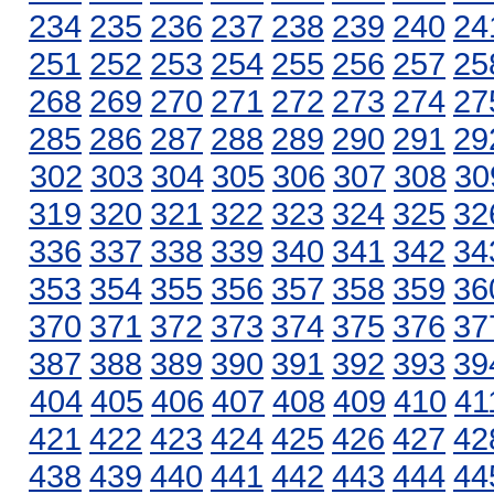
234
235
236
237
238
239
240
24
251
252
253
254
255
256
257
25
268
269
270
271
272
273
274
27
285
286
287
288
289
290
291
29
302
303
304
305
306
307
308
30
319
320
321
322
323
324
325
32
336
337
338
339
340
341
342
34
353
354
355
356
357
358
359
36
370
371
372
373
374
375
376
37
387
388
389
390
391
392
393
39
404
405
406
407
408
409
410
41
421
422
423
424
425
426
427
42
438
439
440
441
442
443
444
44