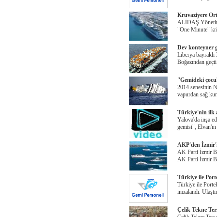
Kruvaziyere Or
ALİDAŞ Yönetim 
"One Minute" kri
Dev konteyner g
Liberya bayraklı
Boğazından geçti.
''Gemideki çoc
2014 senesinin N
vapurdan sağ kur
Türkiye'nin ilk 
Yalova'da inşa e
gemisi", Elvan'ın 
AKP'den İzmir'in
AK Parti İzmir B
AK Parti İzmir B
Türkiye ile Port
Türkiye ile Portek
imzalandı. Ulaştı
Çelik Tekne Ters