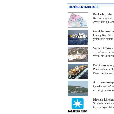
DENİZDEN HABERLER
Balıkçılar, ''des
Resmi Gazete'de 
Avcılıktan Çıkara
Gemi faciasında
Güney Kore’de 6 
yolcuların cansız
Vapur, kültür m
Tuzla’da şehir ha
veren bir kültür 
Dev konteyner g
Panama bandıral
Boğazı'ndan geçt
ABD komuta gem
Çanakkale Boğazı
uzunluğundaki k
Maersk Line kar
Şu anda deniz en
teşkil ediyor. Ma